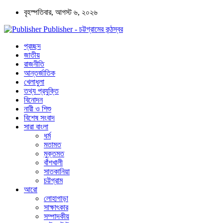
বৃহস্পতিবার, আগস্ট ৬, ২০২৬
Publisher - চট্টগ্রামের কন্ঠস্বর
প্রচ্ছদ
জাতীয়
রাজনীতি
আন্তর্জাতিক
খেলাধুলা
তথ্য প্রযুক্তি
বিনোদন
নারী ও শিশু
বিশেষ সংবাদ
সারা বাংলা
ধর্ম
মতামত
মুক্তমত
বাঁশখালী
সাতকানিয়া
চট্টগ্রাম
আরো
লোহাগাড়া
সাক্ষাৎকার
সম্পাদকীয়