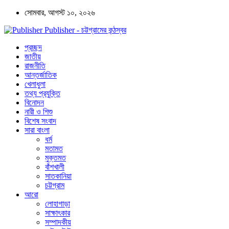
সোমবার, আগস্ট ১০, ২০২৬
Publisher - চট্টগ্রামের কন্ঠস্বর
প্রচ্ছদ
জাতীয়
রাজনীতি
আন্তর্জাতিক
খেলাধুলা
তথ্য প্রযুক্তি
বিনোদন
নারী ও শিশু
বিশেষ সংবাদ
সারা বাংলা
ধর্ম
মতামত
মুক্তমত
বাঁশখালী
সাতকানিয়া
চট্টগ্রাম
আরো
লোহাগাড়া
সাক্ষাৎকার
সম্পাদকীয়