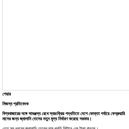
শেয়ার
নিজস্ব প্রতিবেদক
বিশ্ববাজারের সঙ্গে সামঞ্জস্য রেখে স্বয়ংক্রিয় পদ্ধতিতে দেশে ভোক্তা পর্যায়ে ফেব্রুয়ারি
মাসের জন্য জ্বালানি তেলের নতুন মূল্য নির্ধারণ করেছে সরকার।
এতে সব ধরনের জ্বালানি তেলের দাম প্রতি লিটারে এক টাকা বাড়ছে।