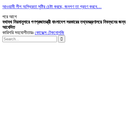
আওয়ামী লীগ অস্থিরতা সৃষ্টির চেষ্টা করছে, জনগণ তা গ্রহণ করবে…
পরে
আগে
যথাযথ নিয়মানুসারে গণপ্রজাতন্ত্রী বাংলাদেশ সরকারের তথ্যমন্ত্রণালয়ে নিবন্ধনের জন্য
আবেদিত
কারিগরি সহযোগীতায়ঃ
কোডেক্স টেকনোলজি