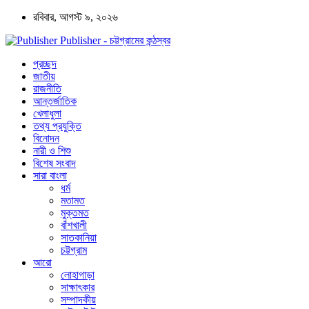
রবিবার, আগস্ট ৯, ২০২৬
Publisher - চট্টগ্রামের কন্ঠস্বর
প্রচ্ছদ
জাতীয়
রাজনীতি
আন্তর্জাতিক
খেলাধুলা
তথ্য প্রযুক্তি
বিনোদন
নারী ও শিশু
বিশেষ সংবাদ
সারা বাংলা
ধর্ম
মতামত
মুক্তমত
বাঁশখালী
সাতকানিয়া
চট্টগ্রাম
আরো
লোহাগাড়া
সাক্ষাৎকার
সম্পাদকীয়