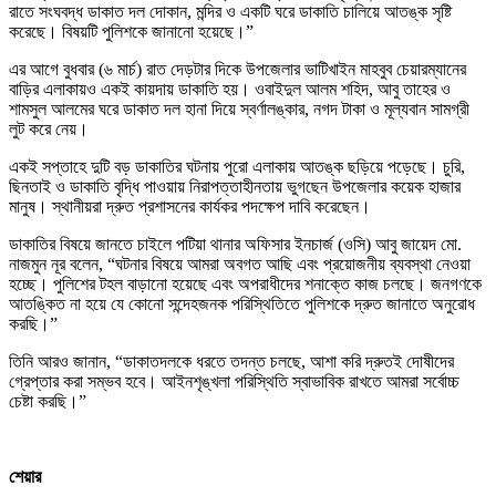
রাতে সংঘবদ্ধ ডাকাত দল দোকান, মন্দির ও একটি ঘরে ডাকাতি চালিয়ে আতঙ্ক সৃষ্টি
করেছে। বিষয়টি পুলিশকে জানানো হয়েছে।”
এর আগে বুধবার (৬ মার্চ) রাত দেড়টার দিকে উপজেলার ভাটিখাইন মাহবুব চেয়ারম্যানের
বাড়ির এলাকায়ও একই কায়দায় ডাকাতি হয়। ওবাইদুল আলম শহিদ, আবু তাহের ও
শামসুল আলমের ঘরে ডাকাত দল হানা দিয়ে স্বর্ণালঙ্কার, নগদ টাকা ও মূল্যবান সামগ্রী
লুট করে নেয়।
একই সপ্তাহে দুটি বড় ডাকাতির ঘটনায় পুরো এলাকায় আতঙ্ক ছড়িয়ে পড়েছে। চুরি,
ছিনতাই ও ডাকাতি বৃদ্ধি পাওয়ায় নিরাপত্তাহীনতায় ভুগছেন উপজেলার কয়েক হাজার
মানুষ। স্থানীয়রা দ্রুত প্রশাসনের কার্যকর পদক্ষেপ দাবি করেছেন।
ডাকাতির বিষয়ে জানতে চাইলে পটিয়া থানার অফিসার ইনচার্জ (ওসি) আবু জায়েদ মো.
নাজমুন নূর বলেন, “ঘটনার বিষয়ে আমরা অবগত আছি এবং প্রয়োজনীয় ব্যবস্থা নেওয়া
হচ্ছে। পুলিশের টহল বাড়ানো হয়েছে এবং অপরাধীদের শনাক্তে কাজ চলছে। জনগণকে
আতঙ্কিত না হয়ে যে কোনো সন্দেহজনক পরিস্থিতিতে পুলিশকে দ্রুত জানাতে অনুরোধ
করছি।”
তিনি আরও জানান, “ডাকাতদলকে ধরতে তদন্ত চলছে, আশা করি দ্রুতই দোষীদের
গ্রেপ্তার করা সম্ভব হবে। আইনশৃঙ্খলা পরিস্থিতি স্বাভাবিক রাখতে আমরা সর্বোচ্চ
চেষ্টা করছি।”
শেয়ার