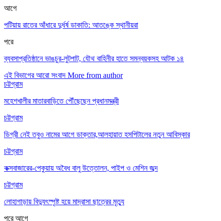
আগে
পটিয়ায় রাতের আঁধারে দুর্ধর্ষ ডাকাতি: আতঙ্কে স্থানীয়রা
পরে
ব্যবসাপ্রতিষ্ঠানে ভাঙচুর-লুটপাট, যৌথ বাহিনীর হাতে সমন্বয়কসহ আটক ১৪
এই বিভাগের আরো সংবাদ
More from author
চট্টগ্রাম
মহেশখালীর মাতারবাড়িতে পৌঁছেছেন প্রধানমন্ত্রী
চট্টগ্রাম
ডিগ্রী নেই তবুও নামের আগে ডাক্তার,আলহায়াত হসপিটালের নতুন আবিস্কার
চট্টগ্রাম
কক্সবাজারের-পেকুয়ায় অবৈধ বালু উত্তোলন, পাইপ ও মেশিন জব্দ
চট্টগ্রাম
লোহাগাড়ায় বিদ্যুৎস্পৃষ্ট হয়ে মাদ্রাসা ছাত্রের মৃত্যু
পরে
আগে