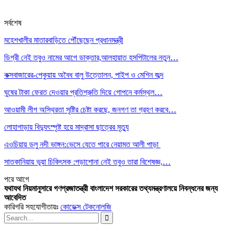
সর্বশেষ
মহেশখালীর মাতারবাড়িতে পৌঁছেছেন প্রধানমন্ত্রী
ডিগ্রী নেই তবুও নামের আগে ডাক্তার,আলহায়াত হসপিটালের নতুন…
কক্সবাজারের-পেকুয়ায় অবৈধ বালু উত্তোলন, পাইপ ও মেশিন জব্দ
ঘুষের টাকা ফেরত দেওয়ার প্রতিশ্রুতি দিয়ে গোপনে কর্মস্থল…
আওয়ামী লীগ অস্থিরতা সৃষ্টির চেষ্টা করছে, জনগণ তা গ্রহণ করবে…
লোহাগাড়ায় বিদ্যুৎস্পৃষ্ট হয়ে মাদ্রাসা ছাত্রের মৃত্যু
এওচিয়ায় ডলু নদী ভাঙ্গন:ভেসে যেতে পারে নেয়ামত আলী পাড়া
সাতকানিয়ায় ভূয়া চিকিৎসক :পড়াশোনা নেই তবুও তারা বিশেষজ্ঞ,…
পরে
আগে
যথাযথ নিয়মানুসারে গণপ্রজাতন্ত্রী বাংলাদেশ সরকারের তথ্যমন্ত্রণালয়ে নিবন্ধনের জন্য
আবেদিত
কারিগরি সহযোগীতায়ঃ
কোডেক্স টেকনোলজি