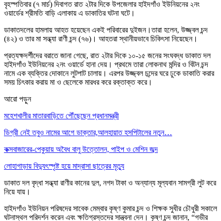
বৃহস্পতিবার (৭ মার্চ) দিবাগত রাত ২টার দিকে উপজেলার হাইদগাঁও ইউনিয়নের ২নং
ওয়ার্ডের শ্রীমতি বাড়ি এলাকায় এ ডাকাতির ঘটনা ঘটে।
ডাকাতদলের হামলায় আহত হয়েছেন একই পরিবারের দুইজন।তারা হলেন, উজ্জ্বল চন্দ
(৪২) ও তার মা সন্ধ্যা রাণী চন্দ (৭৬)। আহতরা স্থানীয়ভাবে চিকিৎসা নিয়েছেন।
প্রত্যক্ষদর্শীদের বরাতে জানা গেছে, রাত ২টার দিকে ১০-১৫ জনের সংঘবদ্ধ ডাকাত দল
হাইদগাঁও ইউনিয়নের ২নং ওয়ার্ডে হানা দেয়। প্রথমে তারা লোকনাথ মন্দির ও বিটন চন্দ
নামে এক ব্যক্তির দোকানে লুটপাট চালায়। এরপর উজ্জ্বল চন্দের ঘরে ঢুকে ডাকাতি করার
সময় চিৎকার করায় মা ও ছেলেকে মারধর করে রক্তাক্ত করে।
আরো পড়ুন
মহেশখালীর মাতারবাড়িতে পৌঁছেছেন প্রধানমন্ত্রী
ডিগ্রী নেই তবুও নামের আগে ডাক্তার,আলহায়াত হসপিটালের নতুন…
কক্সবাজারের-পেকুয়ায় অবৈধ বালু উত্তোলন, পাইপ ও মেশিন জব্দ
লোহাগাড়ায় বিদ্যুৎস্পৃষ্ট হয়ে মাদ্রাসা ছাত্রের মৃত্যু
ডাকাত দল বৃদ্ধা সন্ধ্যা রাণীর কানের দুল, নগদ টাকা ও অন্যান্য মূল্যবান সামগ্রী লুট করে
নিয়ে যায়।
হাইদগাঁও ইউনিয়ন পরিষদের সাবেক মেম্বার কৃষ্ণ কুমার চন্দ ও শিক্ষক সুধীর চৌধুরী সকালে
ঘটনাস্থল পরিদর্শন করেন এবং ক্ষতিগ্রস্তদের সান্ত্বনা দেন। কৃষ্ণ চন্দ জানান, “গভীর