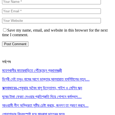
Save my name, email, and website in this browser for the next
time I comment.
সর্বশেষ
মহেশখালীর মাতারবাড়িতে পৌঁছেছেন প্রধানমন্ত্রী
ডিগ্রী নেই তবুও নামের আগে ডাক্তার,আলহায়াত হসপিটালের নতুন…
কক্সবাজারের-পেকুয়ায় অবৈধ বালু উত্তোলন, পাইপ ও মেশিন জব্দ
ঘুষের টাকা ফেরত দেওয়ার প্রতিশ্রুতি দিয়ে গোপনে কর্মস্থল…
আওয়ামী লীগ অস্থিরতা সৃষ্টির চেষ্টা করছে, জনগণ তা গ্রহণ করবে…
লোহাগাড়ায় বিদ্যুৎস্পৃষ্ট হয়ে মাদ্রাসা ছাত্রের মৃত্যু