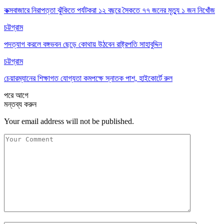
কক্সবাজারে নিরাপত্তা ঝুঁকিতে পর্যটকরা ১২ বছরে সৈকতে ৭৭ জনের মৃত্যু ১ জন নিখোঁজ
চট্টগ্রাম
পদত্যাগ করলে বঙ্গভবন ছেড়ে কোথায় উঠবেন রাষ্ট্রপতি সাহাবুদ্দিন
চট্টগ্রাম
চেয়ারম্যানের শিক্ষাগত যোগ্যতা কমপক্ষে স্নাতক পাশ, হাইকোর্টে রুল
পরে
আগে
মন্তব্য করুন
Your email address will not be published.