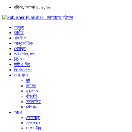
রবিবার, আগস্ট ৯, ২০২৬
Publisher - চট্টগ্রামের কন্ঠস্বর
প্রচ্ছদ
জাতীয়
রাজনীতি
আন্তর্জাতিক
খেলাধুলা
তথ্য প্রযুক্তি
বিনোদন
নারী ও শিশু
বিশেষ সংবাদ
সারা বাংলা
ধর্ম
মতামত
মুক্তমত
বাঁশখালী
সাতকানিয়া
চট্টগ্রাম
আরো
লোহাগাড়া
সাক্ষাৎকার
সম্পাদকীয়