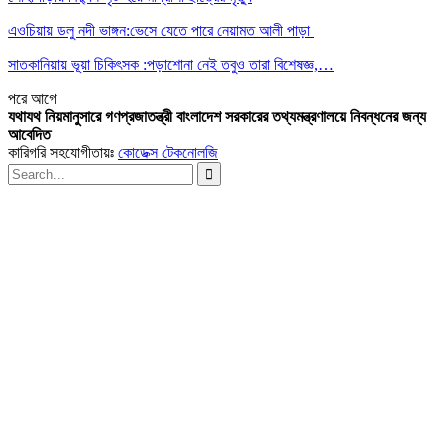
এওচিয়ায় ডলু নদী ভাঙ্গন:ভেসে যেতে পারে নেয়ামত আলী পাড়া
সাতকানিয়ায় ভূয়া চিকিৎসক :পড়াশোনা নেই তবুও তারা বিশেষজ্ঞ,…
পরে
আগে
যথাযথ নিয়মানুসারে গণপ্রজাতন্ত্রী বাংলাদেশ সরকারের তথ্যমন্ত্রণালয়ে নিবন্ধনের জন্য
আবেদিত
কারিগরি সহযোগীতায়ঃ
কোডেক্স টেকনোলজি