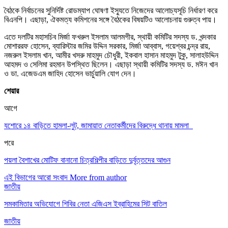
বৈঠকে নির্বাচনের সুনির্দিষ্ট রোডম্যাপ ঘোষণা ইস্যুতে নিজেদের আলোচ্যসূচি নির্ধারণ করে
বিএনপি। এছাড়া, ঐকমত্য কমিশনের সঙ্গে বৈঠকের বিষয়টিও আলোচনায় গুরুত্ব পায়।
এতে দলটির মহাসচিব মির্জা ফখরুল ইসলাম আলমগীর, স্থায়ী কমিটির সদস্য ড. খন্দকার
মোশাররফ হোসেন, ব্যারিস্টার জমির উদ্দিন সরকার, মির্জা আব্বাস, গয়েশ্বর চন্দ্র রায়,
নজরুল ইসলাম খান, আমীর খসরু মাহমুদ চৌধুরী, ইকবাল হাসান মাহমুদ টুকু, সালাহউদ্দিন
আহমদ ও সেলিমা রহমান উপস্থিত ছিলেন। এছাড়া স্থায়ী কমিটির সদস্য ড. মঈন খান
ও ডা. এজেডএম জাহিদ হোসেন ভার্চুয়ালি যোগ দেন।
শেয়ার
আগে
যশোরে ১৪ বাড়িতে হামলা-লুট, জামায়াত নেতাকর্মীদের বিরুদ্ধে থানায় মামলা
পরে
পয়লা বৈশাখের মোটিফ বানানো চিত্রশিল্পীর বাড়িতে দুর্বৃত্তদের আগুন
এই বিভাগের আরো সংবাদ
More from author
জাতীয়
সমকামিতার অভিযোগে শিবির নেতা এজিএস ইব্রাহিমের সিট বাতিল
জাতীয়