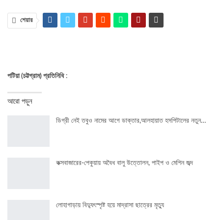
শেয়ার
পটিয়া (চট্টগ্রাম) প্রতিনিধি
:
আরো পড়ুন
ডিগ্রী নেই তবুও নামের আগে ডাক্তার,আলহায়াত হসপিটালের নতুন…
কক্সবাজারের-পেকুয়ায় অবৈধ বালু উত্তোলন, পাইপ ও মেশিন জব্দ
লোহাগাড়ায় বিদ্যুৎস্পৃষ্ট হয়ে মাদ্রাসা ছাত্রের মৃত্যু