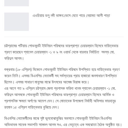
এওচিয়ায় ডলু নদী ভাঙ্গন:ভেসে যেতে পারে নেয়ামত আলী পাড়া
চট্টগ্রামের পটিয়ায় শোভনদন্ডী ইউনিয়ন পরিষদের ভারপ্রাপ্ত চেয়ারম্যান হিসেবে দায়িত্বভার
গ্রহণ করেছেন প্যানেল চেয়ারম্যান -১ ও ৯ নং ওয়ার্ড থেকে বারবার নির্বাচিত সদস্য মো.
ফরিদুল আলম।
শুক্রবার (১৮ এপ্রিল) বিকেলে শোভনদন্ডী ইউনিয়ন পরিষদে উপস্থিত হয়ে দায়িত্বভার গ্রহণ
করেন তিনি। এসময় বিএনপির নেতাকর্মী সহ সর্বস্তরের প্রায় হাজারো জনসাধারণ উপস্থিত
ছিলেন। এসময় সাধারণ মানুষের মাঝে উৎসবের আমেজ বিরাজ করে।
এর আগে গত ৯ এপ্রিল চট্টগ্রাম জেলা প্রশাসক ফরিদা খানম প্যানেল চেয়ারম্যান -১ মো.
ফরিদুল আলমকে শোভনদন্ডী ইউনিয়ন পরিষদের ভারপ্রাপ্ত চেয়ারম্যান হিসেবে আর্থিক ও
প্রশাসনিক ক্ষমতা অর্পণের আদেশ দেন। সে মোতাবেক উপজেলা নির্বাহী অফিসার ফারহানুর
রহমান ১৫ এপ্রিল দায়িত্বভার বুঝিয়ে দেন।
বিএনপির নেতাকর্মীদের মাঝে সৃষ্ট ভুলবোঝাবুঝির অবসানে শোভনদন্ডী ইউনিয়ন বিএনপির
অভিভাবক সাবেক সভাপতি সামশুল আলম সও. এর নেতৃত্বে এক সমঝোতা বৈঠক অনুষ্ঠিত হয়।