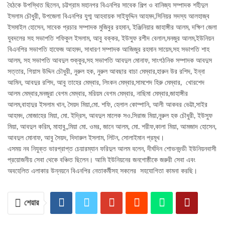
বৈঠকে উপস্থিত ছিলেন, চট্টগ্রাম মহানগর বিএনপির সাবেক শিল্প ও বানিজ্য সম্পাদক শহীদুল
ইসলাম চৌধুরী, উপজেলা বিএনপির যুগ্ম আহবায়ক সাইফুদ্দিন আহমদ,সিনিয়র সদস্য আলহাজ্ব
ইসমাইল হোসেন, সাবেক প্রচার সম্পাদক মুজিবুর রহমান, ইঞ্জিনিয়ার জাহাঙ্গীর আলম, দক্ষিণ জেলা
যুবদলের সহ সভাপতি শফিকুল ইসলাম, আবু বক্কর, ইউসুফ রশীদ বেলাল,মনজুর আলম,ইউনিয়ন
বিএনপির সভাপতি হাফেজ আহমদ, সাধারণ সম্পাদক আজিজুর রহমান সায়েম,সহ সভাপতি শাহ
আলম, সহ সভাপতি আবদুল শুক্কুর,সহ সভাপতি আবদুল মোনাফ, সাংগঠনিক সম্পাদক আবদুস
সত্তার, গিয়াস উদ্দিন চৌধুরী, নুরুল হক, নুরুল আবছার বাচা মেম্বার,হারুন উর রশিদ, ইন্না
আমিন, আবদুর রশিদ, আবু তাহের মেম্বার, লিংকন মেম্বার,সামশেদ হিরু মেম্বার, খোরশেদ
আলম মেম্বার,মনজুরা বেগম মেম্বার, মরিয়ম বেগম মেম্বার, নাছিমা মেম্বার,জাহাঙ্গীর
আলম,বাহাদুর ইসলাম খান, সৈয়দ মিয়া,মো. শফি, হেলাল কোম্পানি, আলী আকবর ভেট্টা,সাইর
আহমদ, মোজাহের মিয়া, মো. ইদ্রিস, আবদুল মালেক সও.সিরাজ মিয়া,নুরুল হক চৌধুরী, ইউসুফ
মিয়া, আবদুল করিম, মাহাবু,,মিয়া মো. ওমর, জানে আলম, মো. শরীফ,কালা মিয়া, আমজাদ হোসেন,
আবদুল মোনাফ, আবু সৈয়দ, দিদারুল ইসলাম, লিটন, সোলাইমান প্রমূখ।
এসময় নব নিযুক্ত ভারপ্রাপ্ত চেয়ারম্যান ফরিদুল আলম বলেন, দীর্ঘদিন শোভনদন্ডী ইউনিয়নবাসী
প্রয়োজনীয় সেবা থেকে বঞ্চিত ছিলেন। আমি ইউনিয়নের জনগোষ্ঠীকে জরুরী সেবা এবং
অবহেলিত এলাকার উন্নয়নে বিএনপির নেতাকর্মীসহ সকলের সহযোগিতা কামনা করছি।
শেয়ার