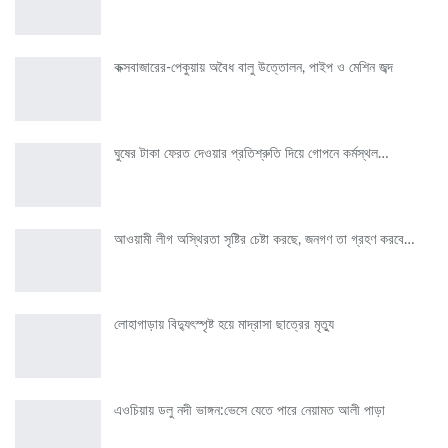
কক্সবাজারের-পেকুয়ায় অবৈধ বালু উত্তোলন, পাইপ ও মেশিন জব্দ
ঘুষের টাকা ফেরত দেওয়ার প্রতিশ্রুতি দিয়ে গোপনে কর্মস্থল…
আওয়ামী লীগ অস্থিরতা সৃষ্টির চেষ্টা করছে, জনগণ তা গ্রহণ করবে…
লোহাগাড়ায় বিদ্যুৎস্পৃষ্ট হয়ে মাদ্রাসা ছাত্রের মৃত্যু
এওচিয়ায় ডলু নদী ভাঙ্গন:ভেসে যেতে পারে নেয়ামত আলী পাড়া