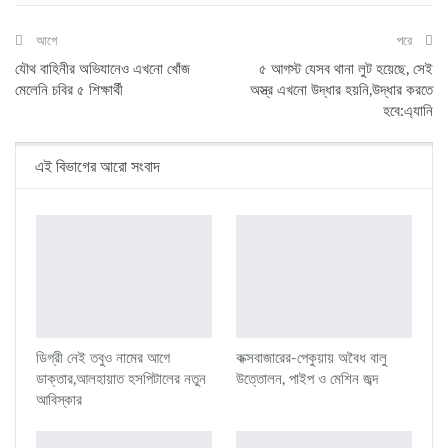
আগে
পরে
যৌথ বাহিনীর অভিযানেও এখনো খোঁজ
৫ আগস্ট যেসব থানা লুট হয়েছে, সেই
মেলেনি চবির ৫ শিক্ষার্থী
অস্ত্র এখনো উদ্ধার হয়নি,উদ্ধার করতে
হবে:এ্যানি
এই বিভাগের আরো সংবাদ
ডিগ্রী নেই তবুও নামের আগে
কক্সবাজারের-পেকুয়ায় অবৈধ বালু
ডাক্তার,আলহায়াত হসপিটালের নতুন
উত্তোলন, পাইপ ও মেশিন জব্দ
আবিস্কার