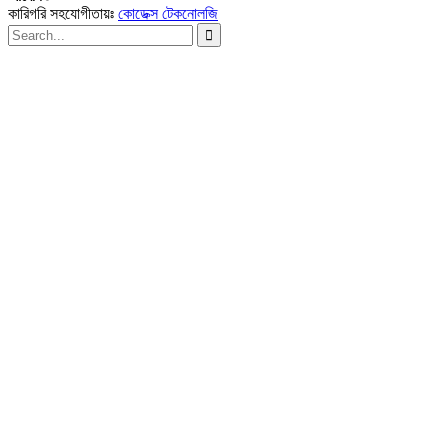
কারিগরি সহযোগীতায়ঃ
কোডেক্স টেকনোলজি