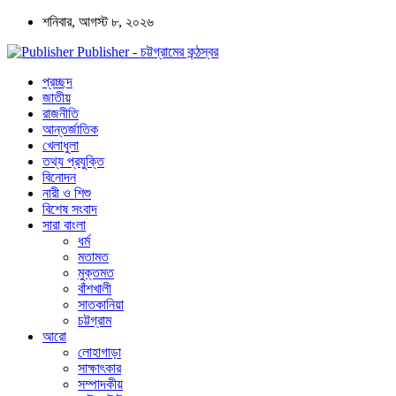
শনিবার, আগস্ট ৮, ২০২৬
Publisher - চট্টগ্রামের কন্ঠস্বর
প্রচ্ছদ
জাতীয়
রাজনীতি
আন্তর্জাতিক
খেলাধুলা
তথ্য প্রযুক্তি
বিনোদন
নারী ও শিশু
বিশেষ সংবাদ
সারা বাংলা
ধর্ম
মতামত
মুক্তমত
বাঁশখালী
সাতকানিয়া
চট্টগ্রাম
আরো
লোহাগাড়া
সাক্ষাৎকার
সম্পাদকীয়