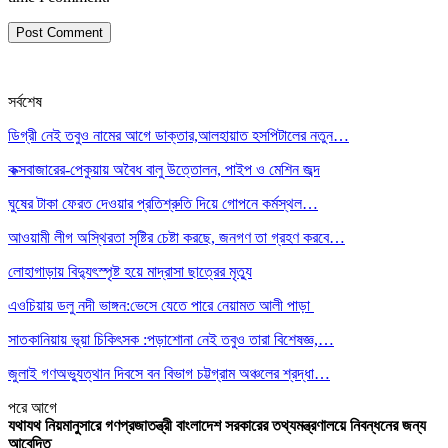
সর্বশেষ
ডিগ্রী নেই তবুও নামের আগে ডাক্তার,আলহায়াত হসপিটালের নতুন…
কক্সবাজারের-পেকুয়ায় অবৈধ বালু উত্তোলন, পাইপ ও মেশিন জব্দ
ঘুষের টাকা ফেরত দেওয়ার প্রতিশ্রুতি দিয়ে গোপনে কর্মস্থল…
আওয়ামী লীগ অস্থিরতা সৃষ্টির চেষ্টা করছে, জনগণ তা গ্রহণ করবে…
লোহাগাড়ায় বিদ্যুৎস্পৃষ্ট হয়ে মাদ্রাসা ছাত্রের মৃত্যু
এওচিয়ায় ডলু নদী ভাঙ্গন:ভেসে যেতে পারে নেয়ামত আলী পাড়া
সাতকানিয়ায় ভূয়া চিকিৎসক :পড়াশোনা নেই তবুও তারা বিশেষজ্ঞ,…
জুলাই গণঅভ্যুত্থান দিবসে বন বিভাগ চট্টগ্রাম অঞ্চলের শ্রদ্ধা…
পরে
আগে
যথাযথ নিয়মানুসারে গণপ্রজাতন্ত্রী বাংলাদেশ সরকারের তথ্যমন্ত্রণালয়ে নিবন্ধনের জন্য
আবেদিত