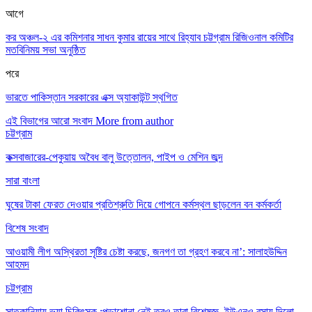
আগে
কর অঞ্চল-২ এর কমিশনার সাধন কুমার রায়ের সাথে রিহ্যাব চট্টগ্রাম রিজিওনাল কমিটির
মতবিনিময় সভা অনুষ্ঠিত
পরে
ভারতে পাকিস্তান সরকারের এক্স অ্যাকাউন্ট স্থগিত
এই বিভাগের আরো সংবাদ
More from author
চট্টগ্রাম
কক্সবাজারের-পেকুয়ায় অবৈধ বালু উত্তোলন, পাইপ ও মেশিন জব্দ
সারা বাংলা
ঘুষের টাকা ফেরত দেওয়ার প্রতিশ্রুতি দিয়ে গোপনে কর্মস্থল ছাড়লেন বন কর্মকর্তা
বিশেষ সংবাদ
আওয়ামী লীগ অস্থিরতা সৃষ্টির চেষ্টা করছে, জনগণ তা গ্রহণ করবে না’: সালাহউদ্দিন
আহমদ
চট্টগ্রাম
সাতকানিয়ায় ভূয়া চিকিৎসক :পড়াশোনা নেই তবুও তারা বিশেষজ্ঞ, ইউএনও বসায় দিলো