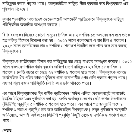
দারিদ্র্যের কবলে পড়তে পারে। আন্তর্জাতিক দারিদ্র্য সীমা ব্যবহার করে বিশ্বব্যাংক এই
পূর্বাভাস দিয়েছে।
বুধবার প্রকাশিত ‘বাংলাদেশ ডেভেলপমেন্ট আপডেট’ প্রতিবেদনে বিশ্বব্যাংক দারিদ্র্য
পরিস্থিতির অবনতির আশঙ্কা করেছে।
বিশ্ব ব্যাংকের হিসেবে কোনো মানুষের দৈনিক আয় ২ দশমিক ১৫ ডলারের কম হলে তাকে
হত দরিদ্র হিসেবে বিবেচনা করা হয়। ২০২২ সালে বাংলাদেশে এ হার ছিল ৫ শতাংশ।
২০২৫ সালে হতদরিদ্রের হার ৯ দশমিক ৩ শতাংশে উন্নীত হতে পারে বলে মনে করছে
বিশ্বব্যাংক।
বিশ্বব্যাংক জাতীয়ভাবে হিসাব করা দারিদ্র্যের হার বেড়ে যাওয়ার আশঙ্কা করেছে। ২০২২
সালে বাংলাদেশ পরিসংখ্যান ব্যুরোর জরিপে দেশে দারিদ্র্যের হার ছিল ১৮ দশমিক ৭
শতাংশ। চলতি বছরে তা বেড়ে ২২ দশমিক ৯ শতাংশ হতে পারে। বিশ্বব্যাংক বলেছে
অর্থনৈতিক ধীর গতির কারণে ঝুঁকিতে থাকা জনগোষ্ঠীর ওপর বেশি প্রভাব পড়তে পারে।
এছাড়া শ্রম বাজার পরিস্থিতি চলতি বছর দুর্বল থাকতে পারে।
এর আগে বিশ্বব্যাংকের দ্বি-বার্ষিক প্রতিবেদন ‘সাউথ এশিয়া ডেভেলপমেন্ট আপডেট:
ট্যাক্সিং টাইমস’-এর পূর্বাভাসে বলা হয়, চলতি অর্থবছরে দেশের মোট দেশজ উৎপাদনের
(জিডিপি) প্রবৃদ্ধি ৩ দশমিক ৩ শতাংশ হতে পারে। এর আগে গত জানুয়ারি মাসে ৪
দশমিক ১ শতাংশ প্রবৃদ্ধি হবে বলে জানিয়েছিল বিশ্বব্যাংক। নতুন পূর্বাভাসে সংস্থাটি
জানিয়েছে, আগামী অর্থবছরের জিডিপি প্রবৃদ্ধি কিছুটা বেড়ে ৪ দশমিক ৯ শতাংশ হতে
পারে।
শেয়ার