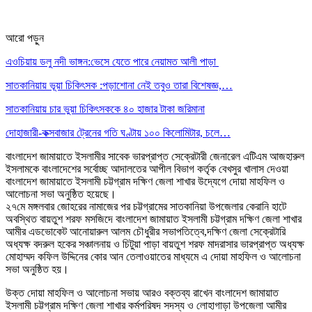
আরো পড়ুন
এওচিয়ায় ডলু নদী ভাঙ্গন:ভেসে যেতে পারে নেয়ামত আলী পাড়া
সাতকানিয়ায় ভূয়া চিকিৎসক :পড়াশোনা নেই তবুও তারা বিশেষজ্ঞ,…
সাতকানিয়ায় চার ভুয়া চিকিৎসককে ৪০ হাজার টাকা জরিমানা
দোহাজারী-কক্সবাজার ট্রেনের গতি ঘণ্টায় ১০০ কিলোমিটার, চলে…
বাংলাদেশ জামায়াতে ইসলামীর সাবেক ভারপ্রাপ্ত সেক্রেটারী জেনারেল এটিএম আজহারুল
ইসলামকে বাংলাদেশের সর্বোচ্ছ আদালতের আপীল বিভাগ কর্তৃক বেখসুর খালাস দেওয়া
বাংলাদেশ জামায়াতে ইসলামী চট্টগ্রাম দক্ষিণ জেলা শাখার উদ্যেগে দোয়া মাহফিল ও
আলোচনা সভা অনুষ্ঠিত হয়েছে।
২৭মে মঙ্গলবার জোহরের নামাজের পর চট্টগ্রামের সাতকানিয়া উপজেলার কেরানি হাটে
অবস্থিত বায়তুশ শরফ মসজিদে বাংলাদেশ জামায়াত ইসলামী চট্টগ্রাম দক্ষিণ জেলা শাখার
আমীর এডভোকেট আনোয়ারুল আলম চৌধুরীর সভাপতিত্বে,দক্ষিণ জেলা সেক্রেটারি
অধ্যক্ষ বদরুল হকের সঞ্চালনায় ও চিটুয়া পাড়া বায়তুশ শরফ মাদরাসার ভারপ্রাপ্ত অধ্যক্ষ
মোহাম্মদ কফিল উদ্দিনের কোর আন তেলাওয়াতের মাধ্যমে এ দোয়া মাহফিল ও আলোচনা
সভা অনুষ্ঠিত হয়।
উক্ত দোয়া মাহফিল ও আলোচনা সভায় আরও বক্তব্য রাখেন বাংলাদেশ জামায়াত
ইসলামী চট্টগ্রাম দক্ষিণ জেলা শাখার কর্মপরিষদ সদস্য ও লোহাগাড়া উপজেলা আমীর