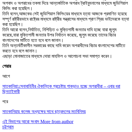
অপবাদ ও অপরাধের তকমা দিয়ে আন্তর্জাতিক অপরাধ ট্রাইব্যুনালের মাধ্যমে জুডিশিয়াল
কিলিং করা হয়েছিল।
তিনি বলেন,আজকের সেই জুডিশিয়াল কিলিংয়ের মাধ্যমে হত্যা আজকে প্রমাণিত হয়েছে
সম্পূর্ণ রাষ্ট্রীয়ভাবে রাষ্ট্রের মাধ্যমে রাষ্ট্রীয় সন্ত্রাসের মাধ্যমে প্রাণ প্রিয় ভাইদেরকে হত্যা
করা হয়েছিল।
তিনি আরো বলেন,নির্যাতিত, নিপিড়িত ও মুক্তিগামী জনতার দাবি হচ্ছে যারা জুলুম
করেছে,যারা মুক্তিগামী জনতার উপর নির্যাতন করেছে, জুলুম করেছে তাদের বিচার
বাংলাদেশের মাটিতে হতে হবে বলে জানান।
তিনি অন্তর্বর্তীকালীন সরকারের কাছে দাবি করেন অপরাধীদের বিচার বাংলাদেশের মাটিতে
করতে হবে বলে জানান।
এছাড়া মোনাজাতের মাধ্যমে দোয়া মাহফিল ও আলোচনা সভা সমাপ্ত করেন।
শেয়ার
আগে
সাতকানিয়া:সেনাবাহিনীর ঐকান্তিক প্রচেষ্টায় পাকড়াও হচ্ছে অপরাধীরা – এবার ধরা
ছিনতাইকারী
পরে
সাতকানিয়ায় কলেজ অধ্যক্ষের সাথে ছাত্রদলের মতবিনিময়
এই বিভাগের আরো সংবাদ
More from author
চট্টগ্রাম