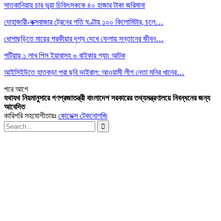
সাতকানিয়ায় চার ভুয়া চিকিৎসককে ৪০ হাজার টাকা জরিমানা
দোহাজারী-কক্সবাজার ট্রেনের গতি ঘণ্টায় ১০০ কিলোমিটার, চলে…
ধোপাছড়িতে মায়ের পরকীয়ার দৃশ্য দেখে ফেলায় সন্তানের জীবন…
পটিয়ায় ১ লাখ পিস ইয়াবাসহ ৬ বাইকার গ্যাং আটক
আইসিইউতে হাতকড়া পরা ছবি ভাইরাল: আওয়ামী লীগ নেতা মনির খানের…
পরে
আগে
যথাযথ নিয়মানুসারে গণপ্রজাতন্ত্রী বাংলাদেশ সরকারের তথ্যমন্ত্রণালয়ে নিবন্ধনের জন্য
আবেদিত
কারিগরি সহযোগীতায়ঃ
কোডেক্স টেকনোলজি