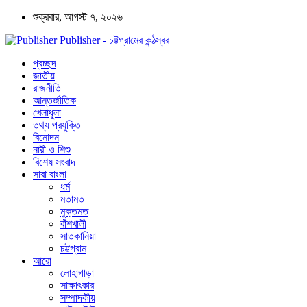
শুক্রবার, আগস্ট ৭, ২০২৬
Publisher - চট্টগ্রামের কন্ঠস্বর
প্রচ্ছদ
জাতীয়
রাজনীতি
আন্তর্জাতিক
খেলাধুলা
তথ্য প্রযুক্তি
বিনোদন
নারী ও শিশু
বিশেষ সংবাদ
সারা বাংলা
ধর্ম
মতামত
মুক্তমত
বাঁশখালী
সাতকানিয়া
চট্টগ্রাম
আরো
লোহাগাড়া
সাক্ষাৎকার
সম্পাদকীয়