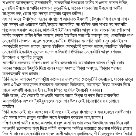
মাওলানা আসাদুল্লাহ ইসলামাবাদী, সাতকানিয়া উপজেলা আমীর মাওলানা কামাল উদ্দিন,
চন্দনাইশ উপজেলা আমীর মাওলানা কুতুবউদ্দিন, সাবেক সাতকানিয়া উপজেলা আমীর
ডা.নুরুল হক, জেলা শূরা সদস্য ডাক্তার আব্দুল জলিল।
এছাড়া আরো উপস্থিত ছিলেন বাংলাদেশ জামায়াত ইসলামী চট্টগ্রাম দক্ষিণ জেলা শাখার
শূরা সদস্য এম ওয়াজেদ আলী,উত্তর সাতকানিয়া সাংগঠনিক থানা শাখার সহ সভাপতি
প্রফেসর জয়নাল আবেদিন,কালিয়াইশ ইউনিয়ন আমীর আবুল বশর, সাতকানিয়া পৌরসভা
আমীর অধ্যক্ষ হামিদ উদ্দিন আজাদ,ছদাহা ইউনিয়ন সভাপতি ফজলুল হক, কেরানিহাট শাখা
সেক্রেটারি মাওলানা আব্দুল মালেক,কেওঁচিয়া ইউনিয়ন সভাপতি মাস্টার নুর হোসাইন ও
সেক্রেটারি মুহাম্মদ জাহেদ,ঢেমশা ইউনিয়ন সেক্রেটারি মুহাম্মদ জাবেদ,বাজালিয়া ইউনিয়ন
সেক্রেটারি ইসমাইল মুহাম্মদ রাশেদ,কালিয়াইশ ইউনিয়ন সেক্রেটারি আবুল বশরসহ
উপজেলা ও স্থানীয় নেতৃবৃন্দ।
সভাপতির বক্তব্যে দক্ষিণ জেলা আমীর এডভোকেট আনোয়ারুল আলম চৌধুরী কোর
আনের আয়াতের উদ্ধৃতি দিয়ে বলেন সত্য সমাগত মিথ্যা অপসৃত, মিথ্যার পরাজয়
অবশ্যম্ভাবী বলে জানান।
তিনি বলেন আমাদের প্রাণ প্রীয় কাফেলার ভারপ্রাপ্ত সেক্রেটারি জেনারেল, সাবেক ছাত্র
নেতা এটিএম আজহারুল ইসলামকে অত্যান্ত নির্মমভাবে, অত্যান্ত মিথ্যা অপবাদ দিয়ে
তাকে অপরাধী বানানোর হীন চেষ্টায় লিপ্ত হয়েছিল সৈরাচারী সরকার।
তিনি বলেন, এই সৈরাচারী আওয়ামী সরকার তাকে মিথ্যা অপবাদ দিয়ে তথাকথিত
আন্তর্জাতিক অপরাধ ট্রাইব্যুনালের নামে তার উপর সেই বিচারপতির রায় চাপানো
হয়েছিল।
তিনি বলেন সেই রায়ে আজকের এই সময়ে এই নতুন বাংলাদেশের সময়ে,নতুন স্বাধীনতার
এই সময়ে মহান রাব্বুল আলমিন সত্য উদঘাটন করেছেন বলে,জানান।
দক্ষিণ জেলা আমীর বলেন,আল্লাহ রাব্বুল আলামিন তার সত্য উদঘাটনের মধ্য দিয়ে এই
আওয়ামী দু:শাসনের মধ্য দিয়ে শহিদি কাফেলার আমীরে জামায়াত মাওলানা মতিউর রহমান
নিজামী,সাবেক সেক্রেটারি জেনারেল আলী আহসান মুজাহিদসহ শীর্ষ নেতৃবৃন্দের উপর মিথ্যা