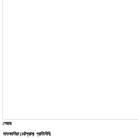
শেয়ার
সাতকানিয়া (চট্টগ্রাম) প্রতিনিধি,