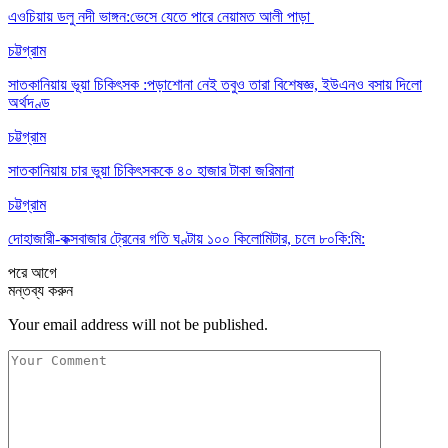
এওচিয়ায় ডলু নদী ভাঙ্গন:ভেসে যেতে পারে নেয়ামত আলী পাড়া
চট্টগ্রাম
সাতকানিয়ায় ভূয়া চিকিৎসক :পড়াশোনা নেই তবুও তারা বিশেষজ্ঞ, ইউএনও বসায় দিলো
অর্থদণ্ড
চট্টগ্রাম
সাতকানিয়ায় চার ভুয়া চিকিৎসককে ৪০ হাজার টাকা জরিমানা
চট্টগ্রাম
দোহাজারী-কক্সবাজার ট্রেনের গতি ঘণ্টায় ১০০ কিলোমিটার, চলে ৮০কি:মি:
পরে
আগে
মন্তব্য করুন
Your email address will not be published.