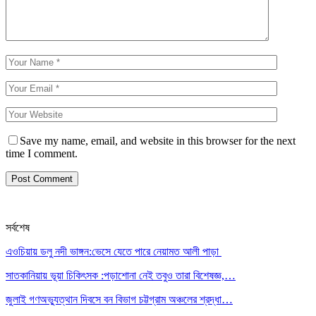
Save my name, email, and website in this browser for the next
time I comment.
সর্বশেষ
এওচিয়ায় ডলু নদী ভাঙ্গন:ভেসে যেতে পারে নেয়ামত আলী পাড়া
সাতকানিয়ায় ভূয়া চিকিৎসক :পড়াশোনা নেই তবুও তারা বিশেষজ্ঞ,…
জুলাই গণঅভ্যুত্থান দিবসে বন বিভাগ চট্টগ্রাম অঞ্চলের শ্রদ্ধা…