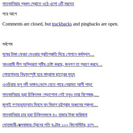
সাতকানিয়ায় প্রবল স্রোতে ওঠে এলো ৩টি মরদেহ
পরে
আগে
Comments are closed, but
trackbacks
and pingbacks are open.
সর্বশেষ
ঘুষের টাকা ফেরত দেওয়ার প্রতিশ্রুতি দিয়ে গোপনে কর্মস্থল…
আওয়ামী লীগ অস্থিরতা সৃষ্টির চেষ্টা করছে, জনগণ তা গ্রহণ করবে…
লোহাগাড়ায় বিদ্যুৎস্পৃষ্ট হয়ে মাদ্রাসা ছাত্রের মৃত্যু
এওচিয়ায় ডলু নদী ভাঙ্গন:ভেসে যেতে পারে নেয়ামত আলী পাড়া
সাতকানিয়ায় ভূয়া চিকিৎসক :পড়াশোনা নেই তবুও তারা বিশেষজ্ঞ,…
জুলাই গণঅভ্যুত্থান দিবসে বন বিভাগ চট্টগ্রাম অঞ্চলের শ্রদ্ধা…
সাতকানিয়ায় চার ভুয়া চিকিৎসককে ৪০ হাজার টাকা জরিমানা
দোহাজারী-কক্সবাজার ট্রেনের গতি ঘণ্টায় ১০০ কিলোমিটার, চলে…