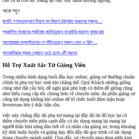
cao và là cồn lực mang lại việc học hành không ngừng.
আরো পড়ুন
জুলাই গণঅভ্যুত্থান দিবসে বন বিভাগ চট্টগ্রাম অঞ্চলের শ্রদ্ধা…
প্রকাশিত সংবাদের প্রতিবাদ জানিয়েছেন ফরেস্টার জয়ন্ত কুমার রায়
আনোয়ারায় বন্যার্পাতদের শে দাঁড়িয়েছেন যুবদল নেতা ও শিল্প…
সাতকানিয়ায় প্রবল স্রোতে ওঠে এলো ৩টি মরদেহ
Hỗ Trợ Xuất Sắc Từ Giảng Viên
Trong nhiều hình dạng buổi đầu học online, giảng sư thường chuẩn
chỉnh bị phụ trợ học sinh khi chẳng thể. Quý Khách những giống
cũng như đặt câu hỏi, đề nghị giải phù hợp có thêm để giống cũng
như hiểu cung cấp tốc chóng hơn về chuyên môn. đa phần giảng sư
cũng lợi dụng không khí online để tổ chức buổi đàm luận hoặc
livestream lưu ý thắc bận rộn.
việc này chẳng đầy đủ phụ trợ mang lại đầy đủ tín đồ học lại có
thêm chuyên môn phía cạnh đấy có tác dụng mang lại mang lại
người thân khả năng đào bới về cá nhân của giảng sư, trong khoảng
kỹ tính huấn luyện và giảng dạy đến đầy đủ quy trình có tác dụng
trong chuyên ngành nghề. Qua đấy, sự chuyển giao thoa giữa kim