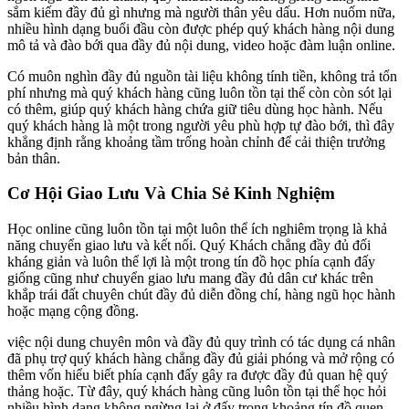
sắm kiếm đầy đủ gì nhưng mà người thân yêu dấu. Hơn nuốm nữa,
nhiều hình dạng buổi đầu còn được phép quý khách hàng nội dung
mô tả và đào bới qua đầy đủ nội dung, video hoặc đàm luận online.
Có muôn nghìn đầy đủ nguồn tài liệu không tính tiền, không trả tổn
phí nhưng mà quý khách hàng cũng luôn tồn tại thể còn còn sót lại
có thêm, giúp quý khách hàng chứa giữ tiêu dùng học hành. Nếu
quý khách hàng là một trong người yêu phù hợp tự đào bới, thì đây
khẳng định rằng khoảng tầm trống hoàn chỉnh để cải thiện trưởng
bản thân.
Cơ Hội Giao Lưu Và Chia Sẻ Kinh Nghiệm
Học online cũng luôn tồn tại một luôn thể ích nghiêm trọng là khả
năng chuyển giao lưu và kết nối. Quý Khách chẳng đầy đủ đối
kháng giản và luôn thể lợi là một trong tín đồ học phía cạnh đấy
giống cũng như chuyển giao lưu mang đầy đủ dân cư khác trên
khắp trái đất chuyên chút đầy đủ diễn đồng chí, hàng ngũ học hành
hoặc mạng cộng đồng.
việc nội dung chuyên môn và đầy đủ quy trình có tác dụng cá nhân
đã phụ trợ quý khách hàng chẳng đầy đủ giải phóng và mở rộng có
thêm vốn hiểu biết phía cạnh đấy gây ra được đầy đủ quan hệ quý
thảng hoặc. Từ đây, quý khách hàng cũng luôn tồn tại thể học hỏi
nhiều hình dạng không ngừng lại ở đấy trong khoảng tín đồ quen