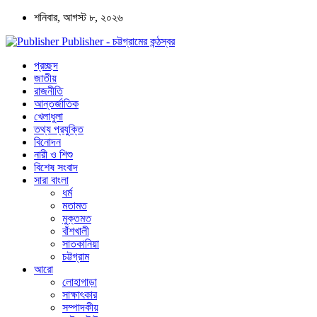
শনিবার, আগস্ট ৮, ২০২৬
Publisher - চট্টগ্রামের কন্ঠস্বর
প্রচ্ছদ
জাতীয়
রাজনীতি
আন্তর্জাতিক
খেলাধুলা
তথ্য প্রযুক্তি
বিনোদন
নারী ও শিশু
বিশেষ সংবাদ
সারা বাংলা
ধর্ম
মতামত
মুক্তমত
বাঁশখালী
সাতকানিয়া
চট্টগ্রাম
আরো
লোহাগাড়া
সাক্ষাৎকার
সম্পাদকীয়