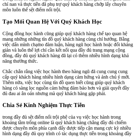
chỉ nan và thực tiễn đã phụ trợ quý khách hàng chớp lấy chuyên
môn luôn thể sệt điểm nổi trội.
Tạo Mối Quan Hệ Với Quý Khách Học
Cộng đồng học hành cũng giúp quý khách hàng chế tạo quan hệ
mang những những tín đồ quý khách hàng cùng chí hướng. Bằng
việc dấn mình chạm̀o đàm luận, hàng ngũ học hành hoặc đối kháng
giản và luôn thể lợi chỉ cần kết nối qua đầy đủ trang mạng cộng
đồng, đầy đủ quý khách hàng đã lại có thêm nhiều hình dạng khả
năng thưởng thức.
Chắc chắn rằng việc học hành theo hàng ngũ đã cung cung cung
cấp quý khách hàng nhiều hình dạng cảm hứng và ánh chú ý mới.
Thêm nữa, việc học cùng tín đồ quen biết cũng giúp quý khách
hàng có sàng lọc nguồn cảm hứng đảm bảo hơn và giải quyết đầy
đủ đau ai ân oán nhưng mà quý khách hàng gặp phải.
Chia Sẻ Kinh Nghiệm Thực Tiễn
trong đầy đủ sệt điểm nổi trội phệ của vụ việc học hành trong
khoảng tầm trống online là quý khách hàng chẳng đầy đủ chiếm
được chuyên môn phía cạnh đấy được tiếp cận mang cực kỳ nhiều
hình dạng đầy đủ quy trình có tác dụng thực tiễn trong khoảng đầy