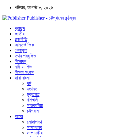
শনিবার, আগস্ট ৮, ২০২৬
Publisher - চট্টগ্রামের কন্ঠস্বর
প্রচ্ছদ
জাতীয়
রাজনীতি
আন্তর্জাতিক
খেলাধুলা
তথ্য প্রযুক্তি
বিনোদন
নারী ও শিশু
বিশেষ সংবাদ
সারা বাংলা
ধর্ম
মতামত
মুক্তমত
বাঁশখালী
সাতকানিয়া
চট্টগ্রাম
আরো
লোহাগাড়া
সাক্ষাৎকার
সম্পাদকীয়