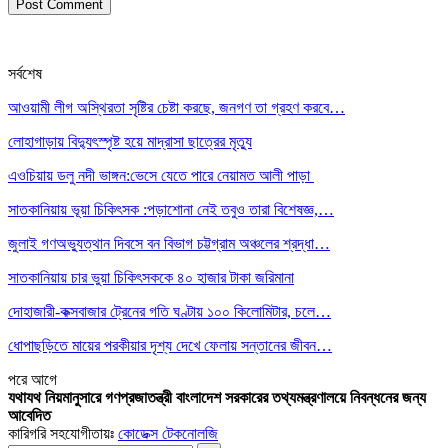
সর্বশেষ
আওয়ামী লীগ অস্থিরতা সৃষ্টির চেষ্টা করছে, জনগণ তা গ্রহণ করবে…
লোহাগাড়ায় বিদ্যুৎস্পৃষ্ট হয়ে মাদ্রাসা ছাত্রের মৃত্যু
এওচিয়ায় ডলু নদী ভাঙ্গন:ভেসে যেতে পারে নেয়ামত আলী পাড়া
সাতকানিয়ায় ভূয়া চিকিৎসক :পড়াশোনা নেই তবুও তারা বিশেষজ্ঞ,…
জুলাই গণঅভ্যুত্থান দিবসে বন বিভাগ চট্টগ্রাম অঞ্চলের শ্রদ্ধা…
সাতকানিয়ায় চার ভুয়া চিকিৎসককে ৪০ হাজার টাকা জরিমানা
দোহাজারী-কক্সবাজার ট্রেনের গতি ঘণ্টায় ১০০ কিলোমিটার, চলে…
ধোপাছড়িতে মায়ের পরকীয়ার দৃশ্য দেখে ফেলায় সন্তানের জীবন…
পরে
আগে
যথাযথ নিয়মানুসারে গণপ্রজাতন্ত্রী বাংলাদেশ সরকারের তথ্যমন্ত্রণালয়ে নিবন্ধনের জন্য
আবেদিত
কারিগরি সহযোগীতায়ঃ
কোডেক্স টেকনোলজি