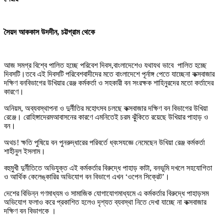
সৈয়দ আককাস উদদীন, চট্টগ্রাম থেকে
আজ সমগ্র বিশ্বে পালিত হচ্ছে পরিবেশ দিবস,বাংলাদেশেও যথাযথ ভাবে পালিত হচ্ছে
দিবসটি।তবে এই দিবসটি পরিবেশবাদীদের মতে বাংলাদেশে পূর্নাঙ্গ পেতে যাচ্ছেনা কক্সবাজার
দক্ষিণ বনবিভাগের উখিয়ার রেঞ্জ কর্মকর্তা ও সহকারী বন সংরক্ষক শাহিনুরদের মতো কর্তাদের
কারণে।
অনিয়ম, অব্যবস্থাপনা ও দুর্নীতির মহোৎসব চলছে কক্সবাজার দক্ষিণ বন বিভাগের উখিয়া
রেঞ্জে। রোহিঙ্গাদেরমআবাসনের কারণে এমনিতেই চরম ঝুঁকিতে রয়েছে উখিয়ার পাহাড় ও
বন।
অথচ! ক্ষতি পুষিয়ে বন পুনরুদ্ধারের পরিবর্তে ধ্বংসযজ্ঞে নেমেছেন উখিয়া রেঞ্জ কর্মকর্তা
শাহীনুল ইসলাম।
বহুমুখী দুর্নীতিতে অভিযুক্ত এই কর্মকর্তার বিরুদ্ধে পাহাড় কাটা, বনভূমি দখলে সহযোগিতা
ও আর্থিক কেলেঙ্কারির অভিযোগ বন বিভাগে এখন ‘ওপেন সিক্রেট’।
দেশের বিভিন্ন গণমাধ্যম ও সামাজিক যোগাযোগমাধ্যমে এ কর্মকর্তার বিরুদ্ধে পাহাড়সম
অভিযোগ ফলাও করে প্রকাশিত হলেও দৃশ্যত ব্যবস্থা নিতে দেখা যাচ্ছে না কক্সবাজার
দক্ষিণ বন বিভাগকে ।