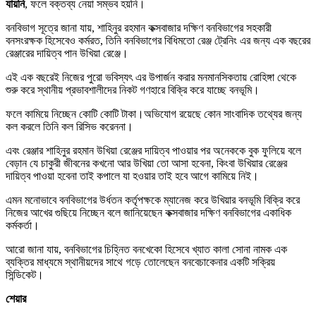
যায়নি
, ফলে বক্তব্য নেয়া সম্ভব হয়নি।
বনবিভাগ সূত্রে জানা যায়, শাহিনুর রহমান কক্সবাজার দক্ষিণ বনবিভাগের সহকারী
বনসংরক্ষক হিসেবেও কর্মরত, তিনি বনবিভাগের বিধিমতো রেঞ্জ ট্রেনিং এর জন্য এক বছরের
রেঞ্জারের দায়িত্ব পান উখিয়া রেঞ্জে।
এই এক বছরেই নিজের পুরো ভবিস্যৎ এর উপার্জন করার মনমানসিকতায় রোহিঙ্গা থেকে
শুরু করে স্থানীয় প্রভাবশালীদের নিকট গণহারে বিক্রি করে যাচ্ছে বনভূমি।
ফলে কামিয়ে নিচ্ছেন কোটি কোটি টাকা।অভিযোগ রয়েছে কোন সাংবাদিক তথ্যের জন্য
কল করলে তিনি কল রিসিভ করেননা।
এবং রেঞ্জার শাহিনুর রহমান উখিয়া রেঞ্জের দায়িত্ব পাওয়ার পর অনেককে বুক ফুলিয়ে বলে
বেড়ান যে চাকুরী জীবনের কখনো আর উখিয়া তো আসা হবেনা, কিংবা উখিয়ার রেঞ্জের
দায়িত্ব পাওয়া হবেনা তাই কপালে যা হওয়ার তাই হবে আগে কামিয়ে নিই।
এমন মনোভাবে বনবিভাগের উর্ধতন কর্তৃপক্ষকে ম্যানেজ করে উখিয়ার বনভূমি বিক্রি করে
নিজের আখের গুছিয়ে নিচ্ছেন বলে জানিয়েছেন কক্সবাজার দক্ষিণ বনবিভাগের একাধিক
কর্মকর্তা।
আরো জানা যায়, বনবিভাগের চিহ্নিত বনখেকো হিসেবে খ্যাত কালা সোনা নামক এক
ব্যক্তির মাধ্যমে স্থানীয়দের সাথে গড়ে তোলেছেন বনবেচাকেনার একটি সক্রিয়
সিন্ডিকেট।
শেয়ার