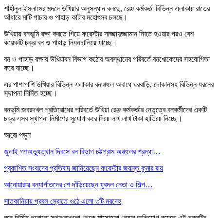
শাহীনুল ইসলামের মদদে উখিয়ার অনুসন্ধান বলছে, রেঞ্জ কর্মকর্তা বিভিন্ন এলাকায় রাতের
আঁধারে মাটি পাচার ও পাহাড় কাটার মহোৎসব চলছে।
উখিয়ায় বনভূমি রক্ষা করতে গিয়ে ফরেস্টার সাজ্জাদুজ্জামান নিহত হওয়ার পরও বেশ
কয়েকটি চক্র বন ও পাহাড় নিধনচালিয়ে যাচ্ছে।
বন ও পাহাড় রক্ষায় উখিয়াবন বিভাগ কঠোর অবস্থানের পরিবর্তে বনখোকেদের সহযোগিতা
করে যাচ্ছে।
এর পাশাপাশি উখিয়ার বিভিন্ন এলাকার বনাঞ্চলে অবাধে ঘরবাড়ি, দোকানসহ বিভিন্ন ধরনের
স্থাপনা নির্মিত হচ্ছে।
বনভূমি জবরদখল প্রতিরোধের পরিবর্তে উখিয়া রেঞ্জ কর্মকর্তার নেতৃত্বে বনকর্মীদের একটি
চক্র এসব স্থাপনা নির্মাণের সুযোগ করে দিয়ে লাখ লাখ টাকা হাতিয়ে নিচ্ছে।
আরো পড়ুন
জুলাই গণঅভ্যুত্থান দিবসে বন বিভাগ চট্টগ্রাম অঞ্চলের শ্রদ্ধা…
প্রকাশিত সংবাদের প্রতিবাদ জানিয়েছেন ফরেস্টার জয়ন্ত কুমার রায়
আনোয়ারায় বন্যার্পাতদের শে দাঁড়িয়েছেন যুবদল নেতা ও শিল্প…
সাতকানিয়ায় প্রবল স্রোতে ওঠে এলো ৩টি মরদেহ
বনে নির্মিত পুরোনো স্থাপনাগুলো থেকে মাসোহারা নেয়ার অভিযোগ রয়েছে এই চক্রটির