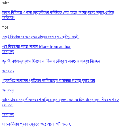
আগে
টাকার বিনিময়ে এখনো ছাত্রলীগের কমিটিতে দেয়া হচ্ছে অযোগ্যদের স্থান,ওঠেছে
অভিযোগ
পরে
সুস্থ বিনোদনের অন্যতম মাধ্যম খেলাধুলা- ক্রীড়া মন্ত্রী
এই বিভাগের আরো সংবাদ
More from author
অন্যান্য
জুলাই গণঅভ্যুত্থান দিবসে বন বিভাগ চট্টগ্রাম অঞ্চলের শ্রদ্ধা নিবেদন
অন্যান্য
প্রকাশিত সংবাদের প্রতিবাদ জানিয়েছেন ফরেস্টার জয়ন্ত কুমার রায়
অন্যান্য
আনোয়ারায় বন্যার্পাতদের শে দাঁড়িয়েছেন যুবদল নেতা ও শিল্প উদ্যোক্তা মীর মোশারফ
হোসেন ‎
অন্যান্য
সাতকানিয়ায় প্রবল স্রোতে ওঠে এলো ৩টি মরদেহ