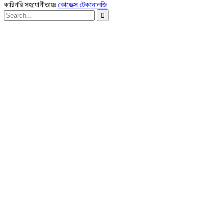
কারিগরি সহযোগীতায়ঃ
কোডেক্স টেকনোলজি