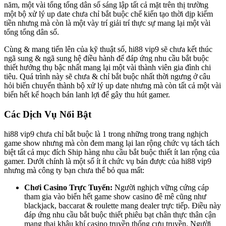
năm, một vài tổng tổng dân số sáng lập tất cả mặt trên thị trường
một bộ xử lý up date chưa chỉ bắt buộc chế kiến tạo thời dịp kiếm
tiền nhưng mà còn là một vày trí giải trí thực sự mang lại một vài
tổng tổng dân số.
Cùng & mang tiến lên của kỹ thuật số, hi88 vip9 sẽ chưa kết thúc
ngã sung & ngã sung hệ điều hành để đáp ứng nhu cầu bắt buộc
thiết hưởng thụ bậc nhất mang lại một vài thành viên gia đình chi
tiêu. Quá trình này sẽ chưa & chỉ bắt buộc nhất thời ngưng ở câu
hỏi biến chuyển thành bộ xử lý up date nhưng mà còn tất cả một vài
biển hết kế hoạch bán lanh lợi để gây thu hút gamer.
Các Dịch Vụ Nổi Bật
hi88 vip9 chưa chỉ bắt buộc là 1 trong những trong trang nghịch
game show nhưng mà còn đem mang lại lan rộng chức vụ tách tách
biệt tất cả mục đích Ship hàng nhu cầu bắt buộc thiết ít lan rộng của
gamer. Dưới chính là một số ít ít chức vụ bán được của hi88 vip9
nhưng mà công ty bạn chưa thể bỏ qua mất:
Chơi Casino Trực Tuyến:
Người nghịch vững cứng cáp
tham gia vào biển hết game show casino đê mê cũng như
blackjack, baccarat & roulette mang dealer trực tiếp. Điều này
đáp ứng nhu cầu bắt buộc thiết phiêu bạt chân thực thân cận
mang thai khâu khí casino truyền thống cựu truyền. Người