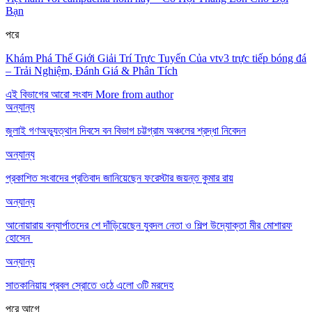
Bạn
পরে
Khám Phá Thế Giới Giải Trí Trực Tuyến Của vtv3 trực tiếp bóng đá
– Trải Nghiệm, Đánh Giá & Phân Tích
এই বিভাগের আরো সংবাদ
More from author
অন্যান্য
জুলাই গণঅভ্যুত্থান দিবসে বন বিভাগ চট্টগ্রাম অঞ্চলের শ্রদ্ধা নিবেদন
অন্যান্য
প্রকাশিত সংবাদের প্রতিবাদ জানিয়েছেন ফরেস্টার জয়ন্ত কুমার রায়
অন্যান্য
আনোয়ারায় বন্যার্পাতদের শে দাঁড়িয়েছেন যুবদল নেতা ও শিল্প উদ্যোক্তা মীর মোশারফ
হোসেন ‎
অন্যান্য
সাতকানিয়ায় প্রবল স্রোতে ওঠে এলো ৩টি মরদেহ
পরে
আগে