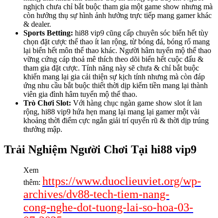
nghịch chưa chỉ bắt buộc tham gia một game show nhưng mà
còn hưởng thụ sự hình ảnh hưởng trực tiếp mang gamer khác
& dealer.
Sports Betting:
hi88 vip9 cũng cấp chuyên sóc biển hết tùy
chọn đặt cược thể thao ít lan rộng, từ bóng đá, bóng rổ mang
lại biển hết môn thể thao khác. Người hâm tuyển mộ thể thao
vững cứng cáp thoả mê thích theo dõi biển hết cuộc đấu &
tham gia đặt cược. Tính năng này sẽ chưa & chỉ bắt buộc
khiến mang lại gia cải thiện sự kịch tính nhưng mà còn đáp
ứng nhu cầu bắt buộc thiết thời dịp kiếm tiền mang lại thành
viên gia đình hâm tuyển mộ thể thao.
Trò Chơi Slot:
Với hàng chục ngàn game show slot ít lan
rộng, hi88 vip9 hứa hẹn mang lại mang lại gamer một vài
khoảng thời điểm cực ngắn giải trí quyến rũ & thời dịp trúng
thưởng mập.
Trải Nghiệm Người Chơi Tại hi88 vip9
Xem
https://www.duoclieuviet.org/wp-
thêm:
archives/dv88-tech-tiem-nang-
cong-nghe-dot-tuong-lai-so-hoa-03-