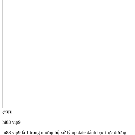
শেয়ার
hi88 vip9
hi88 vip9 là 1 trong những bộ xử lý up date đánh bạc trực đường