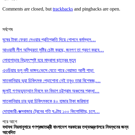
Comments are closed, but
trackbacks
and pingbacks are open.
সর্বশেষ
ঘুষের টাকা ফেরত দেওয়ার প্রতিশ্রুতি দিয়ে গোপনে কর্মস্থল…
আওয়ামী লীগ অস্থিরতা সৃষ্টির চেষ্টা করছে, জনগণ তা গ্রহণ করবে…
লোহাগাড়ায় বিদ্যুৎস্পৃষ্ট হয়ে মাদ্রাসা ছাত্রের মৃত্যু
এওচিয়ায় ডলু নদী ভাঙ্গন:ভেসে যেতে পারে নেয়ামত আলী পাড়া
সাতকানিয়ায় ভূয়া চিকিৎসক :পড়াশোনা নেই তবুও তারা বিশেষজ্ঞ,…
জুলাই গণঅভ্যুত্থান দিবসে বন বিভাগ চট্টগ্রাম অঞ্চলের শ্রদ্ধা…
সাতকানিয়ায় চার ভুয়া চিকিৎসককে ৪০ হাজার টাকা জরিমানা
দোহাজারী-কক্সবাজার ট্রেনের গতি ঘণ্টায় ১০০ কিলোমিটার, চলে…
পরে
আগে
যথাযথ নিয়মানুসারে গণপ্রজাতন্ত্রী বাংলাদেশ সরকারের তথ্যমন্ত্রণালয়ে নিবন্ধনের জন্য
আবেদিত