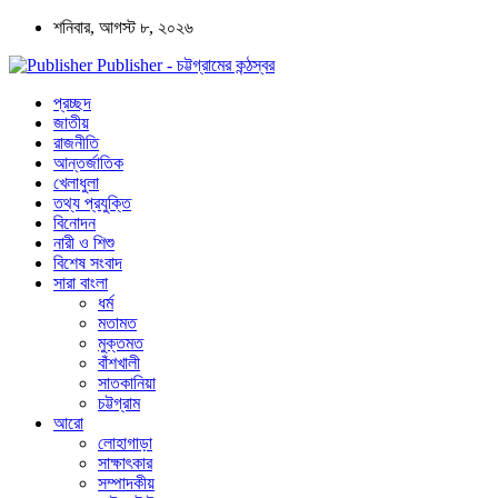
শনিবার, আগস্ট ৮, ২০২৬
Publisher - চট্টগ্রামের কন্ঠস্বর
প্রচ্ছদ
জাতীয়
রাজনীতি
আন্তর্জাতিক
খেলাধুলা
তথ্য প্রযুক্তি
বিনোদন
নারী ও শিশু
বিশেষ সংবাদ
সারা বাংলা
ধর্ম
মতামত
মুক্তমত
বাঁশখালী
সাতকানিয়া
চট্টগ্রাম
আরো
লোহাগাড়া
সাক্ষাৎকার
সম্পাদকীয়