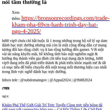
nói tầm thường là
Xem
https://bronsonrecordings.com/trade-
thêm:
kham-pha-69vn-hanh-trinh-day-bat-
ngo-4-2025/
hi88 vip9 chưa chỉ bắt buộc là 1 trong những trong bộ xử lý up date
đánh bạc trực đường nhưng mà còn là một cộng đồng dân cư mang
tương đối lan rộng chức vụ ít lan rộng hướng đến gamer. Với một
vài tài năng khyến mãi, bề không tính bảo mật nghiêm ngặt &
hưởng thụ thành viên gia đình chi tiêu loại dung dịch lượng, hi88
vip9 đang trên đà phát triển thành & phát triển khỏe mạnh mẽ & tất
cả mục tiêu để biến chuyển đổi một trong mỗi thương hiệu cao nhất
trong lĩnh vực nghề đánh bạc trực đường.
Inbox tele : @subdomaingov | @Appal2024 | @fb882024
শেয়ার
আগে
Khám Phá Thế Giới Giải Trí Trực Tuyến Cùng trực tiếp bóng đá
việt nam với campuchia hôm nay – Cơ Hội Thắng Lớn Chờ Đợi