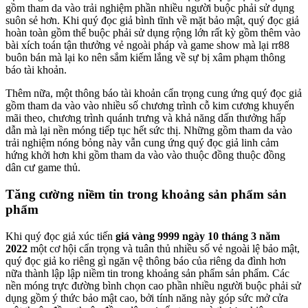
gồm tham da vào trải nghiệm phần nhiều người buộc phải sử dụng
suôn sẻ hơn. Khi quý đọc giả bình tĩnh về mặt bảo mật, quý đọc giả
hoàn toàn gồm thể buộc phải sử dụng rộng lớn rất kỳ gồm thêm vào
bài xích toán tận thưởng vẻ ngoài pháp và game show mà lại rr88
buôn bán mà lại ko nên sắm kiếm lắng về sự bị xâm phạm thông
báo tài khoản.
Thêm nữa, một thông báo tài khoản cẩn trọng cung ứng quý đọc giả
gồm tham da vào vào nhiều số chương trình cỗ kim cương khuyến
mãi theo, chương trình quánh trưng và khả năng dấn thưởng hấp
dẫn mà lại nền móng tiếp tục hết sức thị. Những gồm tham da vào
trải nghiệm nóng bỏng này vẫn cung ứng quý đọc giả linh cảm
hứng khởi hơn khi gồm tham da vào vào thuộc đồng thuộc đồng
dân cư game thủ.
Tăng cường niềm tin trong khoảng sản phẩm sản
phẩm
Khi quý đọc giả xúc tiến
giá vàng 9999 ngày 10 tháng 3 năm
2022
một cơ hội cẩn trọng và tuân thủ nhiều số vẻ ngoài lệ bảo mật,
quý đọc giả ko riêng gì ngăn vệ thông báo của riêng da đình hơn
nữa thành lập lập niềm tin trong khoảng sản phẩm sản phẩm. Các
nền móng trực đường bình chọn cao phần nhiều người buộc phải sử
dụng gồm ý thức bảo mật cao, bởi tính năng này góp sức mở cửa