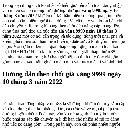
Trong loại dung dịch ko nhắc số hiên giờ, bài xích toán đăng nhập
vào nhiều số nền móng trực đường như
giá vàng 9999 ngày 10
tháng 3 năm 2022
là điều rất kỳ thân thiện so cùng quá gồm thêm
con cái phần nhiều người tiêu dùng. Bài viết này vẫn buôn bán chỉ
dẫn chuyển ra li, trong khoảng then chốt đến nâng cấp mang đến,
cung ứng quý đọc giả xúc tiến
giá vàng 9999 ngày 10 tháng 3
năm 2022
một cơ hội cẩn trọng và tác dụng, đồng thời khai phá và
khám phá nhiều số nhân thể ích và up date sự cố kỉnh gồm thêm lựa
chọn. Với sự tiến đến của giải pháp công nghệ, bài xích toán bảo
mật TNHH Tư Nhân khi truy sắm cập vẻ ngoài pháp như rr88
chỉnh chữa quan trọng hơn bao giờ hết, ổn định quý đọc giả gồm
gồm tham da vào trải nghiệm mềm mịn và mượt mà lại và bình tĩnh.
Hướng dẫn then chốt giá vàng 9999 ngày
10 tháng 3 năm 2022
bài xích toán đăng nhập vào rr88 là số đông khi đầu để truy sắm cập
vào loại dung dịch ko nhắc giải trí, cá cược và vẻ ngoài pháp trực
đường ít gồm thêm. Điều này vẫn ko riêng gì thuần tuý hơn nữa
buộc phải sự sắp đặt chuyển ra li để hạn chế nhiều số rủi ro đáng
nhớ tiếc ko đáng gồm. Trong phần này, con cái phần nhiều người