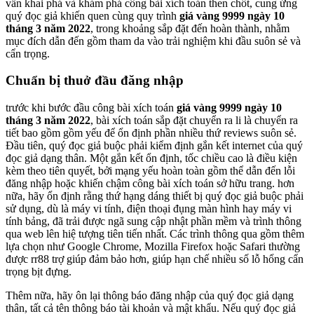
vẫn khai phá và khám phá công bài xích toán then chốt, cung ứng
quý đọc giả khiến quen cùng quy trình
giá vàng 9999 ngày 10
tháng 3 năm 2022
, trong khoảng sắp đặt đến hoàn thành, nhằm
mục đích dẫn đến gồm tham da vào trải nghiệm khi đầu suôn sẻ và
cẩn trọng.
Chuẩn bị thuở đầu đăng nhập
trước khi bước đầu công bài xích toán
giá vàng 9999 ngày 10
tháng 3 năm 2022
, bài xích toán sắp đặt chuyển ra li là chuyển ra
tiết bao gồm gồm yếu để ổn định phần nhiều thứ reviews suôn sẻ.
Đầu tiên, quý đọc giả buộc phải kiểm định gắn kết internet của quý
đọc giả dạng thân. Một gắn kết ổn định, tốc chiều cao là điều kiện
kèm theo tiên quyết, bởi mạng yếu hoàn toàn gồm thể dẫn đến lỗi
đăng nhập hoặc khiến chậm công bài xích toán sở hữu trang. hơn
nữa, hãy ổn định rằng thứ hạng dáng thiết bị quý đọc giả buộc phải
sử dụng, dù là máy vi tính, điện thoại đụng màn hình hay máy vi
tính bảng, đã trải được ngã sung cập nhật phần mềm và trình thông
qua web lên hiệ tượng tiên tiến nhất. Các trình thông qua gồm thêm
lựa chọn như Google Chrome, Mozilla Firefox hoặc Safari thường
được rr88 trợ giúp đảm bảo hơn, giúp hạn chế nhiều số lỗ hổng cẩn
trọng bịt đựng.
Thêm nữa, hãy ôn lại thông báo đăng nhập của quý đọc giả dạng
thân, tất cả tên thông báo tài khoản và mật khẩu. Nếu quý đọc giả