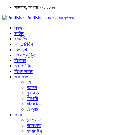
মঙ্গলবার, আগস্ট ১১, ২০২৬
Publisher - চট্টগ্রামের কন্ঠস্বর
প্রচ্ছদ
জাতীয়
রাজনীতি
আন্তর্জাতিক
খেলাধুলা
তথ্য প্রযুক্তি
বিনোদন
নারী ও শিশু
বিশেষ সংবাদ
সারা বাংলা
ধর্ম
মতামত
মুক্তমত
বাঁশখালী
সাতকানিয়া
চট্টগ্রাম
আরো
লোহাগাড়া
সাক্ষাৎকার
সম্পাদকীয়