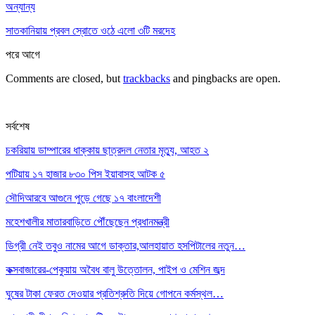
অন্যান্য
সাতকানিয়ায় প্রবল স্রোতে ওঠে এলো ৩টি মরদেহ
পরে
আগে
Comments are closed, but
trackbacks
and pingbacks are open.
সর্বশেষ
চকরিয়ায় ডাম্পারের ধাক্কায় ছাত্রদল নেতার মৃত্যু, আহত ২
পটিয়ায় ১৭ হাজার ৮৩০ পিস ইয়াবাসহ আটক ৫
সৌদিআরবে আগুনে পুড়ে গেছে ১৭ বাংলাদেশী
মহেশখালীর মাতারবাড়িতে পৌঁছেছেন প্রধানমন্ত্রী
ডিগ্রী নেই তবুও নামের আগে ডাক্তার,আলহায়াত হসপিটালের নতুন…
কক্সবাজারের-পেকুয়ায় অবৈধ বালু উত্তোলন, পাইপ ও মেশিন জব্দ
ঘুষের টাকা ফেরত দেওয়ার প্রতিশ্রুতি দিয়ে গোপনে কর্মস্থল…