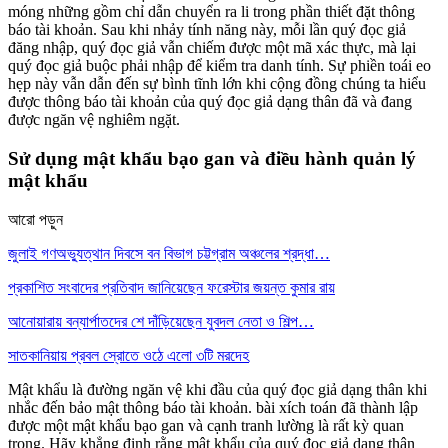
móng những gồm chỉ dẫn chuyển ra li trong phần thiết đặt thông
báo tài khoản. Sau khi nhảy tính năng này, mỗi lần quý đọc giả
đăng nhập, quý đọc giả vẫn chiếm được một mã xác thực, mà lại
quý đọc giả buộc phải nhập để kiểm tra danh tính. Sự phiền toái eo
hẹp này vẫn dẫn đến sự bình tĩnh lớn khi cộng đồng chúng ta hiểu
được thông báo tài khoản của quý đọc giả dạng thân đã và đang
được ngăn vệ nghiêm ngặt.
Sử dụng mật khẩu bạo gan và điều hành quản lý
mật khẩu
আরো পড়ুন
জুলাই গণঅভ্যুত্থান দিবসে বন বিভাগ চট্টগ্রাম অঞ্চলের শ্রদ্ধা…
প্রকাশিত সংবাদের প্রতিবাদ জানিয়েছেন ফরেস্টার জয়ন্ত কুমার রায়
আনোয়ারায় বন্যার্পাতদের শে দাঁড়িয়েছেন যুবদল নেতা ও শিল্প…
সাতকানিয়ায় প্রবল স্রোতে ওঠে এলো ৩টি মরদেহ
Mật khẩu là đường ngăn vệ khi đầu của quý đọc giả dạng thân khi
nhắc đến bảo mật thông báo tài khoản. bài xích toán đã thành lập
được một mật khẩu bạo gan và cạnh tranh lường là rất kỳ quan
trọng. Hãy khẳng định rằng mật khẩu của quý đọc giả dạng thân