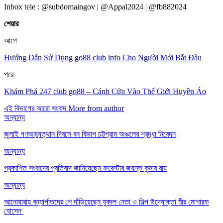
Inbox tele : @subdomaingov | @Appal2024 | @fb882024
শেয়ার
আগে
Hướng Dẫn Sử Dụng go88 club info Cho Người Mới Bắt Đầu
পরে
Khám Phá 247 club go88 – Cánh Cửa Vào Thế Giới Huyền Ảo
এই বিভাগের আরো সংবাদ
More from author
অন্যান্য
জুলাই গণঅভ্যুত্থান দিবসে বন বিভাগ চট্টগ্রাম অঞ্চলের শ্রদ্ধা নিবেদন
অন্যান্য
প্রকাশিত সংবাদের প্রতিবাদ জানিয়েছেন ফরেস্টার জয়ন্ত কুমার রায়
অন্যান্য
আনোয়ারায় বন্যার্পাতদের শে দাঁড়িয়েছেন যুবদল নেতা ও শিল্প উদ্যোক্তা মীর মোশারফ
হোসেন ‎