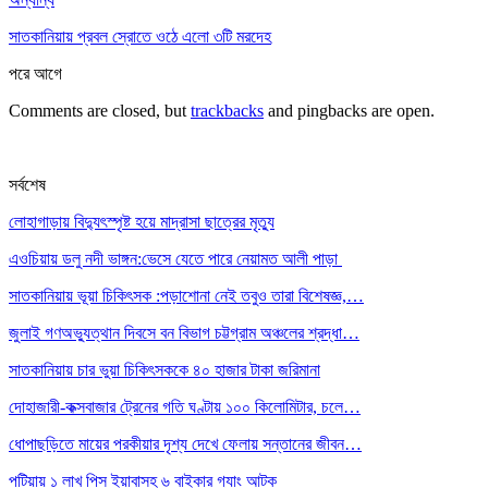
সাতকানিয়ায় প্রবল স্রোতে ওঠে এলো ৩টি মরদেহ
পরে
আগে
Comments are closed, but
trackbacks
and pingbacks are open.
সর্বশেষ
লোহাগাড়ায় বিদ্যুৎস্পৃষ্ট হয়ে মাদ্রাসা ছাত্রের মৃত্যু
এওচিয়ায় ডলু নদী ভাঙ্গন:ভেসে যেতে পারে নেয়ামত আলী পাড়া
সাতকানিয়ায় ভূয়া চিকিৎসক :পড়াশোনা নেই তবুও তারা বিশেষজ্ঞ,…
জুলাই গণঅভ্যুত্থান দিবসে বন বিভাগ চট্টগ্রাম অঞ্চলের শ্রদ্ধা…
সাতকানিয়ায় চার ভুয়া চিকিৎসককে ৪০ হাজার টাকা জরিমানা
দোহাজারী-কক্সবাজার ট্রেনের গতি ঘণ্টায় ১০০ কিলোমিটার, চলে…
ধোপাছড়িতে মায়ের পরকীয়ার দৃশ্য দেখে ফেলায় সন্তানের জীবন…
পটিয়ায় ১ লাখ পিস ইয়াবাসহ ৬ বাইকার গ্যাং আটক