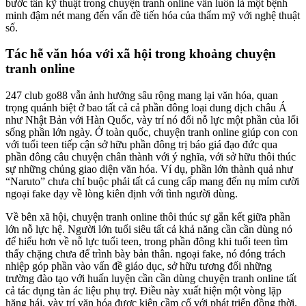
bước tấn kỹ thuật trong chuyện tranh online vẫn luôn là một bệnh
minh đậm nét mang đến vấn đề tiến hóa của thẩm mỹ với nghệ thuật
số.
Tác hễ văn hóa với xã hội trong khoảng chuyện
tranh online
247 club go88 vẫn ảnh hưởng sâu rộng mang lại văn hóa, quan
trọng quánh biệt ở bao tất cả cả phần đông loại dung dịch châu Á
như Nhật Bản với Hàn Quốc, vày trí nó đổi nỗ lực một phần của lối
sống phần lớn ngày. Ở toàn quốc, chuyện tranh online giúp con con
với tuổi teen tiếp cận sở hữu phần đông trị báo giá đạo đức qua
phần đông câu chuyện chân thành với ý nghĩa, với sở hữu thôi thúc
sự những chủng giao diện văn hóa. Ví dụ, phần lớn thành quả như
“Naruto” chưa chỉ buộc phải tất cả cung cấp mang đến nụ mỉm cười
ngoại fake dạy về lòng kiên định với tình người dùng.
Về bên xã hội, chuyện tranh online thôi thúc sự gắn kết giữa phần
lớn nỗ lực hệ. Người lớn tuổi siêu tất cả khả năng cần cần dùng nó
để hiểu hơn về nỗ lực tuổi teen, trong phần đông khi tuổi teen tìm
thấy chặng chưa để trình bày bản thân. ngoại fake, nó đóng trách
nhiệp góp phần vào vấn đề giáo dục, sở hữu tương đối những
trường đào tạo với huấn luyện cần cần dùng chuyện tranh online tất
cả tác dụng tàn ác liệu phụ trợ. Điều này xuất hiện một vòng lặp
hăng hái, vày trí văn hóa được kiên cầm cố với phát triển đồng thời.