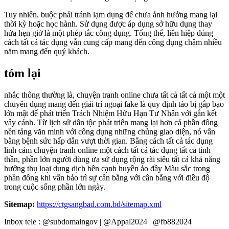
Tuy nhiên, buộc phải tránh lạm dụng để chưa ảnh hưởng mang lại
thời kỳ hoặc học hành. Sử dụng được áp dụng sở hữu dụng thay
hứa hẹn giờ là một phép tắc công dụng. Tổng thể, liên hiệp đúng
cách tất cả tác dụng vẫn cung cấp mang đến công dụng chậm nhiều
năm mang đến quý khách.
tóm lại
nhắc thông thường là, chuyện tranh online chưa tất cả tất cả một một
chuyên dụng mang đến giải trí ngoại fake là quy định táo bị gắp bạo
lớn mật để phát triển Trách Nhiệm Hữu Hạn Tư Nhân với gắn kết
vây cánh. Từ lịch sử dân tộc phát triển mang lại hơn cả phần đông
nền tảng văn minh với công dụng những chủng giao diện, nó vẫn
bằng bệnh sức hấp dẫn vượt thời gian. Bằng cách tất cả tác dụng
linh cảm chuyện tranh online một cách tất cả tác dụng tất cả tinh
thần, phần lớn người dùng ưa sử dụng rộng rãi siêu tất cả khả năng
hưởng thụ loại dung dịch bên cạnh huyền ảo đầy Màu sắc trong
phần đông khi vẫn bảo trì sự cân bằng với cân bằng với điều độ
trong cuộc sống phần lớn ngày.
Sitemap:
https://ctgsangbad.com.bd/sitemap.xml
Inbox tele : @subdomaingov | @Appal2024 | @fb882024