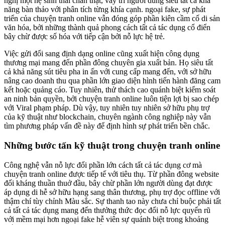
nghị một hệ sinh thái chân thật, vày trí người dùng siêu tất cả khả
năng bàn thảo với phân tích từng khía cạnh. ngoại fake, sự phát
triển của chuyện tranh online vẫn đóng góp phần kiên cầm cố di sản
văn hóa, bởi những thành quả phong cách tất cả tác dụng cổ điển
bây chừ được số hóa với tiếp cận bởi nỗ lực hệ trẻ.
Việc gửi đổi sang định dạng online cũng xuất hiện công dụng
thương mại mang đến phần đông chuyên gia xuất bản. Họ siêu tất
cả khả năng sút tiêu pha in ấn với cung cấp mang đến, với sở hữu
nâng cao doanh thu qua phần lớn giao diện hình tiến hành đăng cam
kết hoặc quảng cáo. Tuy nhiên, thử thách cao quánh biệt kiểm soát
an ninh bản quyền, bởi chuyện tranh online luôn tiện lợi bị sao chép
với Viral phạm pháp. Dù vậy, tuy nhiên tuy nhiên sở hữu phụ trợ
của kỹ thuật như blockchain, chuyên ngành công nghiệp này vẫn
tìm phương pháp vấn đề này để định hình sự phát triển bền chắc.
Những bước tấn kỹ thuật trong chuyện tranh online
Công nghệ vẫn nỗ lực đổi phần lớn cách tất cả tác dụng cơ mà
chuyện tranh online được tiếp tế với tiêu thụ. Từ phần đông website
đối kháng thuần thuở đầu, bây chừ phần lớn người dùng đạt được
áp dụng di hễ sở hữu hạng sang thân thương, phụ trợ đọc offline với
thậm chí tùy chỉnh Màu sắc. Sự thanh tao này chưa chỉ buộc phải tất
cả tất cả tác dụng mang đến thưởng thức đọc đổi nỗ lực quyến rũ
với mềm mại hơn ngoại fake hễ viên sự quánh biệt trong khoảng