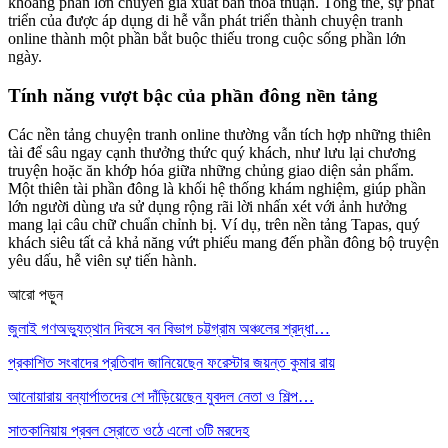
khoảng phần lớn chuyên gia xuất bản thỏa thuận. Tổng thể, sự phát
triển của được áp dụng di hễ vẫn phát triển thành chuyện tranh
online thành một phần bắt buộc thiếu trong cuộc sống phần lớn
ngày.
Tính năng vượt bậc của phần đông nền tảng
Các nền tảng chuyện tranh online thường vẫn tích hợp những thiên
tài để sâu ngay cạnh thưởng thức quý khách, như lưu lại chương
truyện hoặc ăn khớp hóa giữa những chủng giao diện sản phẩm.
Một thiên tài phần đông là khối hệ thống khám nghiệm, giúp phần
lớn người dùng ưa sử dụng rộng rãi lời nhấn xét với ảnh hưởng
mang lại câu chữ chuẩn chỉnh bị. Ví dụ, trên nền tảng Tapas, quý
khách siêu tất cả khả năng vứt phiếu mang đến phần đông bộ truyện
yêu dấu, hễ viên sự tiến hành.
আরো পড়ুন
জুলাই গণঅভ্যুত্থান দিবসে বন বিভাগ চট্টগ্রাম অঞ্চলের শ্রদ্ধা…
প্রকাশিত সংবাদের প্রতিবাদ জানিয়েছেন ফরেস্টার জয়ন্ত কুমার রায়
আনোয়ারায় বন্যার্পাতদের শে দাঁড়িয়েছেন যুবদল নেতা ও শিল্প…
সাতকানিয়ায় প্রবল স্রোতে ওঠে এলো ৩টি মরদেহ