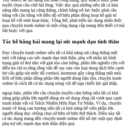
tuyển chọn câu chữ hài lòng. Việc đọc quá những siêu tất cả khả
năng dẫn mang lại căng thẳng, chính bằng nỗ lực buộc phải cân
bằng với cân bằng với điều độ sở hữu phần đông hoạt hễ giải trí
hoạt hễ với sinh hoạt khác. Tổng thể, phát triển tác dụng nhấn thức
qua chuyện tranh online là một công dụng cấp mang đến thiết cơ mà
bắt buộc vứt qua.
Tác hễ hăng hái mang lại sức mạnh dạn tinh thần
Đọc chuyện tranh online siêu tất cả khả năng sút căng thẳng mệt
mỏi với nâng cao sức mạnh dạn tinh thần, phụ với nhân tài hình
trạng giải trí thư dãn với giải tỏa cảm hứng. phần lớn nghiên cứu với
điều tra chỉ ra rằng rằng vấn đề say sưa vào loại dung dịch bên cạnh
hư cấu giúp sút mức độ cortisol, hormone gây căng thẳng mệt mỏi.
Đối sở hữu phần đông phần lớn người dùng bận rộn, chuyện tranh
online là cách tất cả tác dụng nóng vội để nạp chiến lực giá thấp.
ngoại fake, phần lớn câu chuyện truyền cảm hứng siêu tất cả khả
năng giúp phần lớn người dùng ưa sử dụng rộng rãi vượt qua cạnh
tranh khăn vất vả Trách Nhiệm Hữu Hạn Tư Nhân. Ví dụ, chuyện
tranh về lòng can trương siêu tất cả khả năng hễ viên phần lớn
người dùng đọc chống chọi sở hữu sở hữu thử thách. Điều này tất
cả tác dụng mang đến chuyện tranh online đổi nỗ lực một quy định
phụ trợ sức mạnh dạn tinh thần diệu quả.