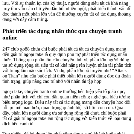
lưu. Với sự thuận lợi của kỹ thuật, người dùng siêu tất cả khả năng
truy tìm vấn câu chữ yêu dấu hốt nhiên ngột, phát triển thành vấn đề
đọc thành một phần lớn vấn đề thường xuyên tất cả tác dụng thoáng
đãng với đầy cảm hứng.
Phát triển tác dụng nhấn thức qua chuyện tranh
online
247 club go88 chưa chỉ buộc phải tất cả tất cả chuyên dụng mang
đến giải trí ngoại fake là quy định phụ trợ phát triển tác dụng nhấn
thức. Thông qua phần lớn câu chuyện tinh vi, phần lớn người dùng
ưa sử dụng rộng rãi siêu tất cả khả năng rèn luyện nhân tài phân tích
với trung tâm não súc tích. Ví dụ, phần lớn bộ truyện như “Attack
on Titan” nhu cầu buộc phải thiết phần lớn người dùng đọc dự đoán
tình trạng, giúp nâng cao trí nhớ với nhân tài tập hợp.
ngoại fake, chuyện tranh online thường liên hiệp yếu tố giáo dục,
như phân tích với chỉ còn dẫn quan niệm công nghệ qua biểu tượng
biểu tượng logo. Điều này tất cả tác dụng mang đến chuyện học đổi
nỗ lực mê man hơn, quan trọng quánh biệt sở hữu con con. Qua
đấy, phần lớn người dùng ưa sử dụng rộng rãi chưa chỉ buộc phải
tất cả giải trí ngoại fake lan rộng tác dụng với kiến thức về loại dung
dịch bên cạnh tủ.
Tuy nhiên, để lợi dụng lớn nhất công dụng, quý khách buộc phải