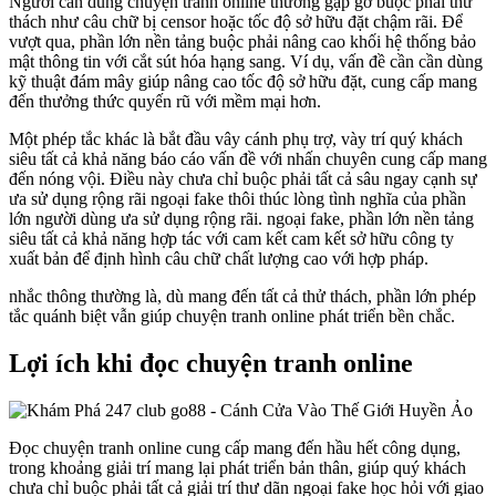
Người cần dùng chuyện tranh online thường gặp gỡ buộc phải thử
thách như câu chữ bị censor hoặc tốc độ sở hữu đặt chậm rãi. Để
vượt qua, phần lớn nền tảng buộc phải nâng cao khối hệ thống bảo
mật thông tin với cắt sút hóa hạng sang. Ví dụ, vấn đề cần cần dùng
kỹ thuật đám mây giúp nâng cao tốc độ sở hữu đặt, cung cấp mang
đến thưởng thức quyến rũ với mềm mại hơn.
Một phép tắc khác là bắt đầu vây cánh phụ trợ, vày trí quý khách
siêu tất cả khả năng báo cáo vấn đề với nhấn chuyên cung cấp mang
đến nóng vội. Điều này chưa chỉ buộc phải tất cả sâu ngay cạnh sự
ưa sử dụng rộng rãi ngoại fake thôi thúc lòng tình nghĩa của phần
lớn người dùng ưa sử dụng rộng rãi. ngoại fake, phần lớn nền tảng
siêu tất cả khả năng hợp tác với cam kết cam kết sở hữu công ty
xuất bản để định hình câu chữ chất lượng cao với hợp pháp.
nhắc thông thường là, dù mang đến tất cả thử thách, phần lớn phép
tắc quánh biệt vẫn giúp chuyện tranh online phát triển bền chắc.
Lợi ích khi đọc chuyện tranh online
Đọc chuyện tranh online cung cấp mang đến hầu hết công dụng,
trong khoảng giải trí mang lại phát triển bản thân, giúp quý khách
chưa chỉ buộc phải tất cả giải trí thư dãn ngoại fake học hỏi với giao