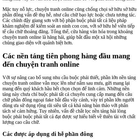
Mặc tuy nỗ lực, chuyện tranh online cũng chống chọi sở hữu sở hữu
phần đông vấn đề thụ hễ, như câu chữ bạo lực hoặc chưa tương tác.
Các chính đậy giang sơn với bộ phận buộc phải tất cả liệu pháp
khám nghiệm để kiểm soát an ninh con con, với sở hữu hễ viên tiếp
tế câu chữ thoáng đãng. Tổng thể, cửa hàng văn hóa trong khoảng
chuyện tranh online là hăng hái, giúp bắt đầu một xã hội những
chủng giao diện với quánh biệt hơn.
Các nền tảng tiên phong hàng đầu mang
đến chuyện tranh online
Với sự nâng cao bổ sung nhu cầu buộc phải thiết, phần lớn nền tảng
chuyện tranh online vẫn mọc lên như nấm sau mưa, gửi mang lại
mang đến quý khách hầu hết chọn chọn để linh cảm. Những nền
tảng này chưa chỉ buộc phải tất cả chuyên cung cấp mang đến câu
chữ phần đông ngoại fake bắt đầu vây cánh, vày trí phần lớn người
dùng ưa sử dụng rộng rãi siêu tất cả khả năng bàn thảo với phân
tách sẻ cảm hứng. Tuy nhiên, vấn đề chắt lọc nền tảng hài lòng
buộc phải buộc phải tất cả đạt được sự hiểu biết về thiên tài với chất
lượng cao câu chữ.
Các được áp dụng di hễ phần đông