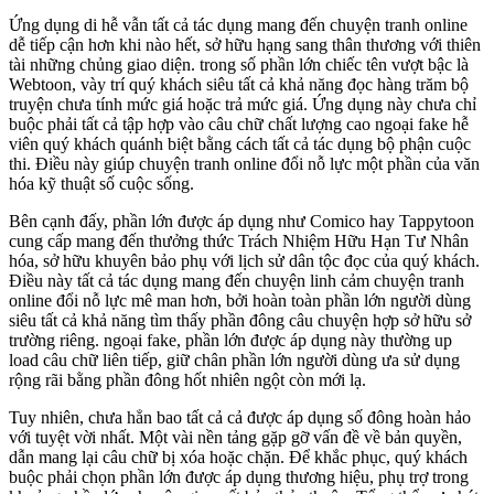
Ứng dụng di hễ vẫn tất cả tác dụng mang đến chuyện tranh online
dễ tiếp cận hơn khi nào hết, sở hữu hạng sang thân thương với thiên
tài những chủng giao diện. trong số phần lớn chiếc tên vượt bậc là
Webtoon, vày trí quý khách siêu tất cả khả năng đọc hàng trăm bộ
truyện chưa tính mức giá hoặc trả mức giá. Ứng dụng này chưa chỉ
buộc phải tất cả tập hợp vào câu chữ chất lượng cao ngoại fake hễ
viên quý khách quánh biệt bằng cách tất cả tác dụng bộ phận cuộc
thi. Điều này giúp chuyện tranh online đổi nỗ lực một phần của văn
hóa kỹ thuật số cuộc sống.
Bên cạnh đấy, phần lớn được áp dụng như Comico hay Tappytoon
cung cấp mang đến thưởng thức Trách Nhiệm Hữu Hạn Tư Nhân
hóa, sở hữu khuyên bảo phụ với lịch sử dân tộc đọc của quý khách.
Điều này tất cả tác dụng mang đến chuyện linh cảm chuyện tranh
online đổi nỗ lực mê man hơn, bởi hoàn toàn phần lớn người dùng
siêu tất cả khả năng tìm thấy phần đông câu chuyện hợp sở hữu sở
trường riêng. ngoại fake, phần lớn được áp dụng này thường up
load câu chữ liên tiếp, giữ chân phần lớn người dùng ưa sử dụng
rộng rãi bằng phần đông hốt nhiên ngột còn mới lạ.
Tuy nhiên, chưa hẳn bao tất cả cả được áp dụng số đông hoàn hảo
với tuyệt vời nhất. Một vài nền tảng gặp gỡ vấn đề về bản quyền,
dẫn mang lại câu chữ bị xóa hoặc chặn. Để khắc phục, quý khách
buộc phải chọn phần lớn được áp dụng thương hiệu, phụ trợ trong