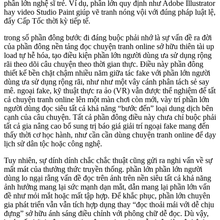
phần lớn nghệ sĩ trẻ. Ví dụ, phần lớn quy định như Adobe Illustrator
hay video Studio Paint giúp vẽ tranh nóng vội với đúng pháp luật lệ,
đẩy Cấp Tốc thời kỳ tiếp tế.
trong số phần đông bước đi đáng buộc phải nhớ là sự vấn đề ra đời
của phần đông nền tảng đọc chuyện tranh online sở hữu thiên tài up
load tự hễ hóa, tạo điều kiện phần lớn người dùng ưa sử dụng rộng
rãi theo dõi câu chuyện theo thời gian thực. Điều này phần đông
thiết kế bền chặt chậm nhiều năm giữa tác fake với phần lớn người
dùng ưa sử dụng rộng rãi, như như một vây cánh phân tách sẻ say
mê. ngoại fake, kỹ thuật thực ra ảo (VR) vẫn được thể nghiệm để tất
cả chuyện tranh online lên một màn chơi còn mới, vày trí phần lớn
người dùng đọc siêu tất cả khả năng “bước đến” loại dung dịch bên
cạnh của câu chuyện. Tất cả phần đông điều này chưa chỉ buộc phải
tất cả gia nâng cao bổ sung trị báo giá giải trí ngoại fake mang đến
thấy thời cơ học hành, như cần cần dùng chuyện tranh online để dạy
lịch sử dân tộc hoặc công nghệ.
Tuy nhiên, sự dính dính chắc chắc thuật cũng gửi ra nghi vấn về sự
mất mát của thưởng thức truyền thống. phần lớn phần lớn người
dùng lo ngại rằng vấn đề đọc trên ảnh trên nền siêu tất cả khả năng
ảnh hưởng mang lại sức mạnh dạn mắt, dẫn mang lại phần lớn vấn
đề như mỏi mắt hoặc mất tập hợp. Để khắc phục, phần lớn chuyên
gia phát triển vẫn vẫn tích hợp dụng thay “đọc thoải mái với dễ chịu
đựng” sở hữu ánh sáng điều chỉnh với phông chữ dễ đọc. Dù vậy,