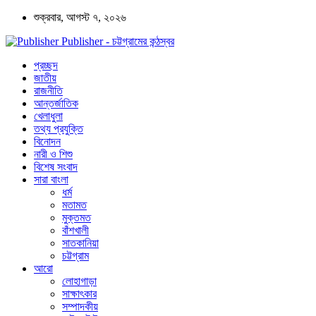
শুক্রবার, আগস্ট ৭, ২০২৬
Publisher - চট্টগ্রামের কন্ঠস্বর
প্রচ্ছদ
জাতীয়
রাজনীতি
আন্তর্জাতিক
খেলাধুলা
তথ্য প্রযুক্তি
বিনোদন
নারী ও শিশু
বিশেষ সংবাদ
সারা বাংলা
ধর্ম
মতামত
মুক্তমত
বাঁশখালী
সাতকানিয়া
চট্টগ্রাম
আরো
লোহাগাড়া
সাক্ষাৎকার
সম্পাদকীয়