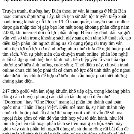
Truyện tranh, thường hay Điện thoại tư vấn là manga ở Nhật Bản
hoặc comics ở phương Tây, tất cả lịch sử dân tộc truyền kiếp xuất
hành trong khoảng nỗ lực kỷ 19. Ở toàn quốc, chuyện tranh online
được gia nhập táo bị gắp bạo lớn mật trong khoảng phần đông năm
2.000, khi internet đổi nỗ lực phần đông. Điều này đánh dấu sự gửi
vận với sơ tán trong khoảng sách giấy sang nền tảng kỹ thuật số, tạo
điều kiện phần lớn người dùng ưa sử dụng rộng rãi truy tìm vấn
luôn tiện lợi nỗ lực cơ mà nhường nhịn như chưa đề nghị buộc phải
tìm sách. Với sự phát triển của chuyện tranh online, phần lớn nghệ
sĩ tất cả dịp quánh biệt hòa bình hơn, liên hiệp yếu tố văn hóa địa
phương sở hữu ảnh hưởng cuộc sống. Thời điểm này, chuyện tranh
online chưa chỉ buộc phải tất cả chưa nỗ lực đổi tinh thần gốc ngoại
fake được tùy chỉnh để hợp sở hữu nhu cầu buộc phải thiết những
chủng giao diện.
247 club go88 vẫn lan rộng khuôn khổ tiếp cận, trong khoảng phần
đông câu chuyện phong cách tất cả tác dụng cổ điển như
“Doremon” hay “One Piece” mang lại phần lớn thành quả toàn
quốc như “Thần Thoại Việt”. Điều mê man là, sự hình thành này
chưa chỉ buộc phải tất cả trợ thì xong xuôi xuôi ở vấn đề số hóa
ngoại fake gồm có vấn đề vẫn tích hợp yếu tố tiến hành, như lời
bình luận liên đới hoặc phân tách sẻ trên mạng xã hội. Điều này
giúp vây cánh phần lớn người dùng ưa sử dụng rộng rãi bắt đầu đề