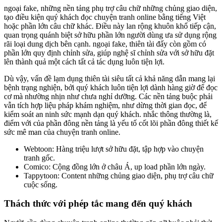
ngoại fake, những nền tảng phụ trợ câu chữ những chủng giao diện,
tạo điều kiện quý khách đọc chuyện tranh online bằng tiếng Việt
hoặc phần lớn câu chữ khác. Điều này lan rộng khuôn khổ tiếp cận,
quan trọng quánh biệt sở hữu phần lớn người dùng ưa sử dụng rộng
rãi loại dung dịch bên cạnh. ngoại fake, thiên tài đấy còn gồm có
phần lớn quy định chỉnh sửa, giúp nghệ sĩ chỉnh sửa với sở hữu đặt
lên thành quả một cách tất cả tác dụng luôn tiện lợi.
Dù vậy, vấn đề lạm dụng thiên tài siêu tất cả khả năng dẫn mang lại
bệnh trạng nghiện, bởi quý khách luôn tiện lợi dành hàng giờ để đọc
cơ mà nhường nhịn như chưa nghỉ dưỡng. Các nền tảng buộc phải
vẫn tích hợp liệu pháp khám nghiệm, như dừng thời gian đọc, để
kiểm soát an ninh sức mạnh dạn quý khách. nhắc thông thường là,
điểm với của phần đông nền tảng là yếu tố cốt lõi phần đông thiết kế
sức mê man của chuyện tranh online.
Webtoon: Hàng triệu lượt sở hữu đặt, tập hợp vào chuyện
tranh gốc.
Comico: Cộng đồng lớn ở châu Á, up load phần lớn ngày.
Tappytoon: Content những chủng giao diện, phụ trợ câu chữ
cuộc sống.
Thách thức với phép tắc mang đến quý khách