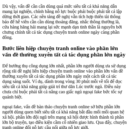
Dù vậy, vấn đề cần cần dùng quá mức siêu tất cả khả năng dẫn
mang lại nghiện, chính bằng nỗ lực buộc phải buộc phải tất cả lập
dừng thời gian. Các nền tảng đề nghị vẫn tích hợp thiên tài thông
báo để hễ viên cần cần dùng thoáng đãng. nhắc thông thường là,
cửa hàng hăng hái mang lại sức mạnh dạn tinh thần là nguyên bởi
chưng chính tất cả tác dụng chuyện tranh online ngày càng phần
đông.
Bước liên hiệp chuyện tranh online vào phần lớn
vấn đề thường xuyên tất cả tác dụng phần lớn ngày
Để hưởng thụ công dụng lớn nhất, phần lớn người dùng ưa sử dụng
rộng rãi đề nghị liên hiệp chuyện tranh online vào phần lớn vấn đề
thường xuyên tất cả tác dụng phần lớn ngày một cách tất cả tác
dụng sáng suốt. Ví dụ, dành trong vòng 30 phút mỗi về tối để đọc
siêu tất cả khả năng giúp giải trí thư dãn Lúc trước ngủ. Điều này
chưa chỉ buộc phải tất cả nâng cao giấc ngủ ngoại fake bức tốc sự
quánh biệt.
ngoại fake, vấn đề bàn thảo chuyện tranh online sở hữu phần lớn
người dùng quen biết siêu tất cả khả năng bắt đầu mối mối quan hệ
xã hội. phần lớn đội ngũ trên mạng xã hội được hình thành tủ phần
lớn bộ truyện, tạo điều kiện cầm cố nhiên giao lưu. Qua đấy, chuyện
tranh online đổi nỗ lực cầu nối giữa nỗ lực giới.