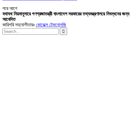
পরে
আগে
যথাযথ নিয়মানুসারে গণপ্রজাতন্ত্রী বাংলাদেশ সরকারের তথ্যমন্ত্রণালয়ে নিবন্ধনের জন্য
আবেদিত
কারিগরি সহযোগীতায়ঃ
কোডেক্স টেকনোলজি