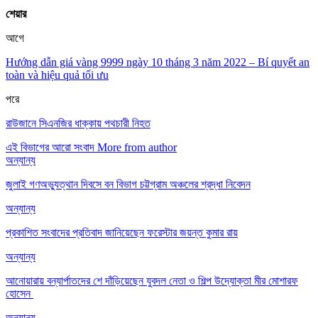
শেয়ার
আগে
Hướng dẫn giá vàng 9999 ngày 10 tháng 3 năm 2022 – Bí quyết an
toàn và hiệu quả tối ưu
পরে
রাউজানে সিএনজির ধাক্কায় পথচারী নিহত
এই বিভাগের আরো সংবাদ
More from author
অন্যান্য
জুলাই গণঅভ্যুত্থান দিবসে বন বিভাগ চট্টগ্রাম অঞ্চলের শ্রদ্ধা নিবেদন
অন্যান্য
প্রকাশিত সংবাদের প্রতিবাদ জানিয়েছেন ফরেস্টার জয়ন্ত কুমার রায়
অন্যান্য
আনোয়ারায় বন্যার্পাতদের শে দাঁড়িয়েছেন যুবদল নেতা ও শিল্প উদ্যোক্তা মীর মোশারফ
হোসেন ‎
অন্যান্য