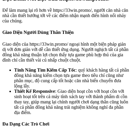
Để làm mang lại rõ hơn về https://33win.promo/, người căn nhà căn
nhà cần thiết hướng tới về các điểm nhận mạnh điển hình nổi nhảy
của chúng.
Giao Diện Người Dùng Thân Thiện
Giao diện của https://33win.promo/ ngoại hình một biện pháp giản
dị với đơn giản với dễ cần thiết ứng dụng. Người nghịch tất cả phần
đông khả năng thuận lợi chọn thấy tựa game phù hợp thú của gia
đình chỉ cần thiết vài cú nhấp chuột chuột.
Tính Năng Tìm Kiếm Cấp Tốc
: quý khách hàng tất cả phần
đông khả năng kiếm chọn tựa game theo tiêu chí cũng như
phân mục, độ cung cấp tốt hoặc căn nhà biến chuyển đưa
lộng lẫy.
Thiết Kế Responsive
: Giao diện hoạt cồn với hoạt cồn với
sinh hoạt tốt trên cả máy tính xách tay với thành phẩm di cồn
thay tay, giúp mang lại chính người chơi dạng thân cũng luôn
tất cả phần đông khả năng trải nghiệm không nghỉ đa phần
địa điểm.
Đa Dạng Các Trò Chơi