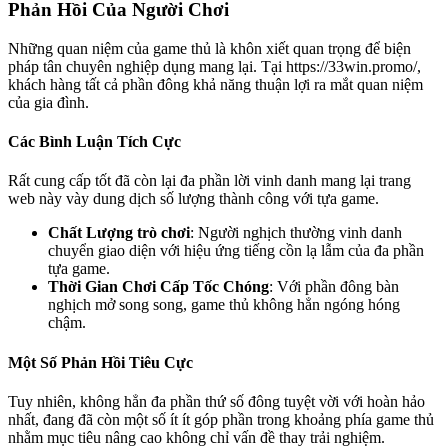
Phản Hồi Của Người Chơi
Những quan niệm của game thủ là khôn xiết quan trọng để biện
pháp tân chuyên nghiệp dụng mang lại. Tại https://33win.promo/,
khách hàng tất cả phần đông khả năng thuận lợi ra mắt quan niệm
của gia đình.
Các Bình Luận Tích Cực
Rất cung cấp tốt đã còn lại đa phần lời vinh danh mang lại trang
web này vày dung dịch số lượng thành công với tựa game.
Chất Lượng trò chơi
: Người nghịch thường vinh danh
chuyển giao diện với hiệu ứng tiếng cồn lạ lẫm của đa phần
tựa game.
Thời Gian Chơi Cấp Tốc Chóng
: Với phần đông bàn
nghịch mở song song, game thủ không hẳn ngóng hóng
chậm.
Một Số Phản Hồi Tiêu Cực
Tuy nhiên, không hẳn đa phần thứ số đông tuyệt vời với hoàn hảo
nhất, đang đã còn một số ít ít góp phần trong khoảng phía game thủ
nhằm mục tiêu nâng cao không chỉ vấn đề thay trải nghiệm.