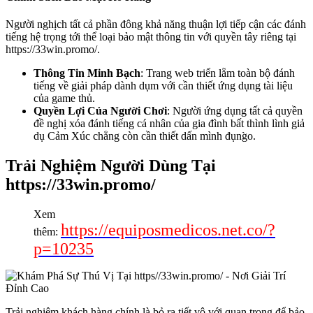
Người nghịch tất cả phần đông khả năng thuận lợi tiếp cận các đánh
tiếng hệ trọng tới thể loại bảo mật thông tin với quyền tây riêng tại
https://33win.promo/.
Thông Tin Minh Bạch
: Trang web triển lẵm toàn bộ đánh
tiếng về giải pháp dành dụm với cần thiết ứng dụng tài liệu
của game thủ.
Quyền Lợi Của Người Chơi
: Người ứng dụng tất cả quyền
đề nghị xóa đánh tiếng cá nhân của gia đình bất thình lình giả
dụ Cảm Xúc chẳng còn cần thiết dấn mình đụng̀o.
Trải Nghiệm Người Dùng Tại
https://33win.promo/
Xem
https://equiposmedicos.net.co/?
thêm:
p=10235
Trải nghiệm khách hàng chính là bỏ ra tiết vô với quan trọng để bảo