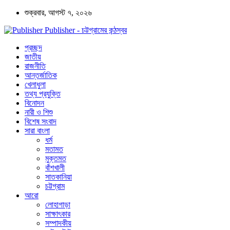
শুক্রবার, আগস্ট ৭, ২০২৬
Publisher - চট্টগ্রামের কন্ঠস্বর
প্রচ্ছদ
জাতীয়
রাজনীতি
আন্তর্জাতিক
খেলাধুলা
তথ্য প্রযুক্তি
বিনোদন
নারী ও শিশু
বিশেষ সংবাদ
সারা বাংলা
ধর্ম
মতামত
মুক্তমত
বাঁশখালী
সাতকানিয়া
চট্টগ্রাম
আরো
লোহাগাড়া
সাক্ষাৎকার
সম্পাদকীয়