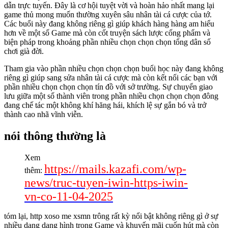
dẫn trực tuyến. Đây là cơ hội tuyệt vời và hoàn hảo nhất mang lại
game thủ mong muốn thường xuyên sâu nhân tài cá cược của tớ.
Các buổi này đang không riêng gì giúp khách hàng hàng am hiểu
hơn về một số Game mà còn cốt truyện sách lược cống phẩm và
biện pháp trong khoảng phần nhiều chọn chọn chọn tổng dân số
chơi già đời.
Tham gia vào phần nhiều chọn chọn chọn buổi học này đang không
riêng gì giúp sang sửa nhân tài cá cược mà còn kết nối các bạn với
phần nhiều chọn chọn chọn tín đồ với sở trường. Sự chuyển giao
lưu giữa một số thành viên trong phần nhiều chọn chọn chọn đông
đang chế tác một không khí hăng hái, khích lệ sự gắn bó và trở
thành cao nhã vĩnh viễn.
nói thông thường là
Xem
https://mails.kazafi.com/wp-
thêm:
news/truc-tuyen-iwin-https-iwin-
vn-co-11-04-2025
tóm lại, http xoso me xsmn trông rất kỳ nổi bật không riêng gì ở sự
nhiều dạng dạng hình trong Game và khuyến mãi cuốn hút mà còn