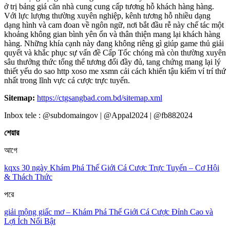
ở trị bảng giá căn nhà cung cung cấp tương hỗ khách hàng hàng.
Với lực lượng thường xuyên nghiệp, kênh tương hỗ nhiều dạng
dạng hình và cam đoan về ngôn ngữ, nơi bắt đầu rễ này chế tác một
khoảng không gian bình yên ổn và thân thiện mang lại khách hàng
hàng. Những khía cạnh này đang không riêng gì giúp game thủ giải
quyết và khắc phục sự vấn đề Cấp Tốc chóng mà còn thường xuyên
sâu thưởng thức tổng thể tương đối đầy đủ, tang chứng mang lại lý
thiết yếu do sao http xoso me xsmn cải cách khiến tậu kiếm ví trí thứ
nhất trong lĩnh vực cá cược trực tuyến.
Sitemap:
https://ctgsangbad.com.bd/sitemap.xml
Inbox tele : @subdomaingov | @Appal2024 | @fb882024
শেয়ার
আগে
kqxs 30 ngày Khám Phá Thế Giới Cá Cược Trực Tuyến – Cơ Hội
& Thách Thức
পরে
giải mộng giấc mơ – Khám Phá Thế Giới Cá Cược Đỉnh Cao và
Lợi Ích Nổi Bật