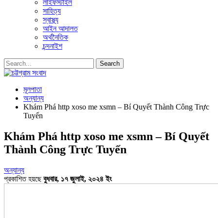
লাইফস্টাইল
সাহিত্য
স্বাস্থ্য
আইন আদালত
অর্থনৈতিক
চন্দনাইশ
মূলপাতা
অন্যান্য
Khám Phá http xoso me xsmn – Bí Quyết Thành Công Trực
Tuyến
Khám Phá http xoso me xsmn – Bí Quyết
Thành Công Trực Tuyến
অন্যান্য
প্রকাশিত হয়ছে
বুধবার, ১৭ জুলাই, ২০২৪ ইং