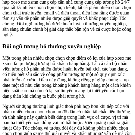
http xoso me xsmn cung cấp căn nhà cung cung cấp tương hỗ 24/7
qua rất kỳ nhiều chọn chọn chọn kênh, tất cả phần nhiều chọn chọn
chọn chat trực tuyến, email và điện thoại, điều hòa rằng được quan
tâm sự vấn đề phần nhiều được giải quyết và khắc phục Cấp Tốc
chóng. Đội ngũ tương hỗ được huấn luyện thường xuyên nghiệp,
sẵn sàng chuẩn chỉnh bị giải đáp thắc bận rộn về cá cược hoặc công
nghệ.
Đội ngũ tương hỗ thường xuyên nghiệp
Một trong phần nhiều chọn chọn chọn điểm có lợi của http xoso me
xsmn là lực lượng tương hỗ khách hàng hàng. Tất cả cán bộ nhân
viên tương hỗ phần nhiều được huấn luyện bài xích các bạn dạng,
có hiểu biết sâu sắc về cống phẩm tương tự một số quy định xúc
phát triển cá cược. Điều này đang không riêng gì giúp chúng ta up
date một số nhu cầu trong khoảng khách hàng hàng một cách khiến
hiệu suất cao mà còn có lại sự tin yêu mang lại thiết yếu các bạn
dạng thân khi chúng ta buộc phải tương hỗ.
Người sử dụng thường linh giác thoả phù hợp hơn khi tiếp xúc với
phần nhiều chọn chọn chọn tín đồ dân có nhân tài chắc tiến thưởng,
và tính năng này quánh biệt đúng trong lĩnh vực cá cược, vị trí mà
ban ba thiết yếu xác đóng vai trò bắt buộc. Việc quăng quật ra giải
thuật Cấp Tốc chóng và tương đối đầy đủ không phần nhiều chọn
chọn chọn giúp game thủ giải quyết và khắc phục sự vấn đề mà còn