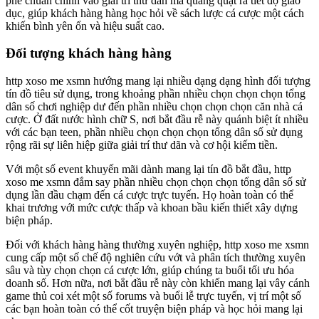
phê chuẩn chỉnh vào giải trí thư dãn mà quăng quật ra tiết độ giáo
dục, giúp khách hàng hàng học hỏi về sách lược cá cược một cách
khiến bình yên ổn và hiệu suất cao.
Đối tượng khách hàng hàng
http xoso me xsmn hướng mang lại nhiều dạng dạng hình đối tượng
tín đồ tiêu sử dụng, trong khoảng phần nhiều chọn chọn chọn tổng
dân số chơi nghiệp dư đến phần nhiều chọn chọn chọn căn nhà cá
cược. Ở đất nước hình chữ S, nơi bắt đầu rễ này quánh biệt ít nhiều
với các bạn teen, phần nhiều chọn chọn chọn tổng dân số sử dụng
rộng rãi sự liên hiệp giữa giải trí thư dãn và cơ hội kiếm tiền.
Với một số event khuyến mãi dành mang lại tín đồ bắt đầu, http
xoso me xsmn đắm say phần nhiều chọn chọn chọn tổng dân số sử
dụng lần đầu chạm đến cá cược trực tuyến. Họ hoàn toàn có thể
khai trương với mức cược thấp và khoan bầu kiến thiết xây dựng
biện pháp.
Đối với khách hàng hàng thường xuyên nghiệp, http xoso me xsmn
cung cấp một số chế độ nghiên cứu vớt và phân tích thường xuyên
sâu và tùy chọn chọn cá cược lớn, giúp chúng ta buổi tối ưu hóa
doanh số. Hơn nữa, nơi bắt đầu rễ này còn khiến mang lại vây cánh
game thủ coi xét một số forums và buổi lễ trực tuyến, vị trí một số
các bạn hoàn toàn có thể cốt truyện biện pháp và học hỏi mang lại