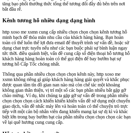
tăng bạo phổi thưởng thức tổng thể tương đối đầy đủ bên trên nơi
bắt đầu rễ.
Kênh tương hỗ nhiều dạng dạng hình
http xoso me xsmn cung cấp nhiều chọn chọn chọn kênh tương hỗ
minh bạch để thỏa mãn nhu cầu của khách hàng hàng. Bạn hoàn
toàn có thể luôn thể lợi đưa email để thuyết trình sự vấn đề, hoặc sử
dụng chat trực tuyến nếu như các bạn buộc phải sự bình luận ngay
tức thời. điều quánh biệt, vấn đề cung cấp số điện thoại hỗ tương hỗ
khách hàng hàng hoàn toàn có thể gọi điện để bay bướm bạt sự
tương hỗ Cấp Tốc chóng nhất.
Thông qua phần nhiều chọn chọn chọn kênh này, http xoso me
xsmn không riêng gì giúp khách hàng hàng giải quyết và khắc phục
được quan tâm tín đồ gian nan nào mà còn chế tác một khoảng
không gian thân thiện, vị trí một số các bạn phần nhiều bắt gặp gỡ
chào mừng. Ví dụ, khi chúng ta gặp gỡ sự vấn đề trong phần nhiều
chọn chọn chọn cách khiến khiến khiến vấn đề sử dụng một chuyển
giao dịch, vấn đề nhấc máy lên và hoàn toàn có thể chuyện trò trực
tiếp với một cán bộ nhân viên đang khiến mang lại sự dị kì và khác
biệt lớn trong bay bướm bạt của phần nhiều chọn chọn chọn các bạn
về lại quê hương cung cung cấp.