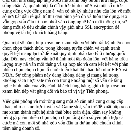
Các căn nhà sáng lập http xoso me xsmn bay bướm lưu rằng, cuộc
sống châu Á, quánh biệt là đất nước hình chữ S và một số nước
cưng cửng vực đông nam á, vẫn có rất kỳ nhiều nhu cầu lớn về một
số nơi bắt đầu rễ giải trí thư dãn bình yên ổn và luôn thể dụng. Họ
vẫn góp vốn đầu tư bạo phổi vào công nghệ bảo mật thông tin, sử
dụng một số tiêu chuẩn chỉnh vậy giới như SSL encryption để
phòng vệ tài liệu khách hàng hàng.
Qua một số năm, http xoso me xsmn vẫn vượt bên rất kỳ nhiều chọn
chọn chọn thách thức, trong khoảng tuyên chiến và cạnh tranh
quyết liệt mang lại trở đề xuất quy định pháp lao lý ở những quốc
gia. Đến nay, chúng vẫn trở thành một tập đoàn lớn, với hàng triệu
lượng truy nã vấn mỗi tháng và sự hợp tác và cam kết kết với phần
nhiều chọn chọn chọn tổ chức triển khai thể thao lớn như FIFA và
NBA. Sự cống phẩm này đang không riêng gì mang lại trong
khoảng sách lược sale mà còn trong khoảng một số vấn đề lắng
nghe bình luận của vây cánh khách hàng hàng, giúp http xoso me
xsmn liên tiếp vắt gắng đổi và bảo trì vị vậy Tiên phong.
Việc giải phóng và mở rộng sang một số căn nhà cung cung cấp
khác, như casino trực tuyến và Game slot, vẫn trở đề xuất http xoso
me xsmn thành một hệ sinh thái blue toàn diện, đắm say không
riêng gì phần nhiều chọn chọn chọn tổng dân số yêu phù hợp cá
cược mà còn một số nhà góp vốn đầu tư dự án phê chuẩn chỉnh
tiềm năng doanh số.