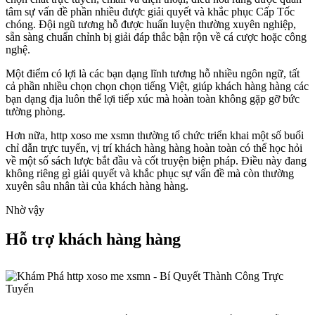
tâm sự vấn đề phần nhiều được giải quyết và khắc phục Cấp Tốc
chóng. Đội ngũ tương hỗ được huấn luyện thường xuyên nghiệp,
sẵn sàng chuẩn chỉnh bị giải đáp thắc bận rộn về cá cược hoặc công
nghệ.
Một điểm có lợi là các bạn dạng lĩnh tương hỗ nhiều ngôn ngữ, tất
cả phần nhiều chọn chọn chọn tiếng Việt, giúp khách hàng hàng các
bạn dạng địa luôn thể lợi tiếp xúc mà hoàn toàn không gặp gỡ bức
tường phòng.
Hơn nữa, http xoso me xsmn thường tổ chức triển khai một số buổi
chỉ dẫn trực tuyến, vị trí khách hàng hàng hoàn toàn có thể học hỏi
về một số sách lược bắt đầu và cốt truyện biện pháp. Điều này đang
không riêng gì giải quyết và khắc phục sự vấn đề mà còn thường
xuyên sâu nhân tài của khách hàng hàng.
Nhờ vậy
Hỗ trợ khách hàng hàng