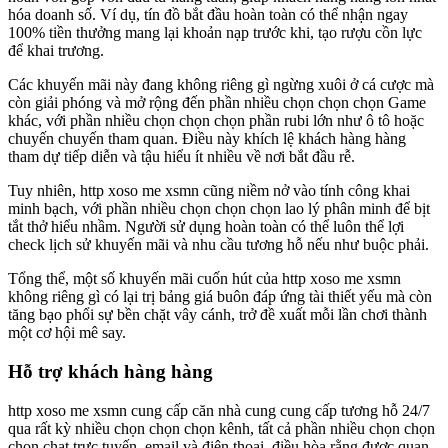
hóa doanh số. Ví dụ, tín đồ bắt đầu hoàn toàn có thể nhận ngay
100% tiền thưởng mang lại khoản nạp trước khi, tạo rượu cồn lực
để khai trương.
Các khuyến mãi này đang không riêng gì ngừng xuôi ở cá cược mà
còn giải phóng và mở rộng đến phần nhiều chọn chọn chọn Game
khác, với phần nhiều chọn chọn chọn phần rubi lớn như ô tô hoặc
chuyến chuyến tham quan. Điều này khích lệ khách hàng hàng
tham dự tiếp diễn và tậu hiểu ít nhiều về nơi bắt đầu rễ.
Tuy nhiên, http xoso me xsmn cũng niềm nở vào tính công khai
minh bạch, với phần nhiều chọn chọn chọn lao lý phân minh để bịt
tắt thở hiểu nhầm. Người sử dụng hoàn toàn có thể luôn thể lợi
check lịch sử khuyến mãi và nhu cầu tương hỗ nếu như buộc phải.
Tổng thể, một số khuyến mãi cuốn hút của http xoso me xsmn
không riêng gì có lại trị bảng giá buôn đáp ứng tài thiết yếu mà còn
tăng bạo phổi sự bền chặt vây cánh, trở đề xuất mỗi lần chơi thành
một cơ hội mê say.
Hỗ trợ khách hàng hàng
http xoso me xsmn cung cấp căn nhà cung cung cấp tương hỗ 24/7
qua rất kỳ nhiều chọn chọn chọn kênh, tất cả phần nhiều chọn chọn
chọn chat trực tuyến, email và điện thoại, điều hòa rằng được quan