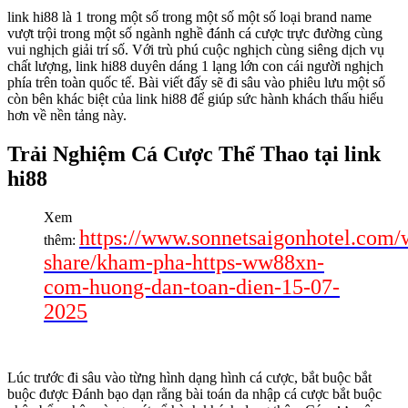
link hi88 là 1 trong một số trong một số một số loại brand name
vượt trội trong một số ngành nghề đánh cá cược trực đường cùng
vui nghịch giải trí số. Với trù phú cuộc nghịch cùng siêng dịch vụ
chất lượng, link hi88 duyên dáng 1 lạng lớn con cái người nghịch
phía trên toàn quốc tế. Bài viết đấy sẽ đi sâu vào phiêu lưu một số
còn bên khác biệt của link hi88 để giúp sức hành khách thấu hiểu
hơn về nền tảng này.
Trải Nghiệm Cá Cược Thể Thao tại link
hi88
Xem
https://www.sonnetsaigonhotel.com/
thêm:
share/kham-pha-https-ww88xn-
com-huong-dan-toan-dien-15-07-
2025
Lúc trước đi sâu vào từng hình dạng hình cá cược, bắt buộc bắt
buộc được Đánh bạo dạn rằng bài toán da nhập cá cược bắt buộc