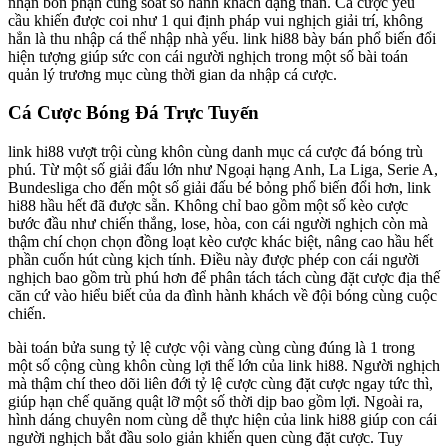
nhận bổn phận cùng soát sổ hành khách dạng thân. Cá cược yêu
cầu khiến được coi như 1 qui định pháp vui nghịch giải trí, không
hẳn là thu nhập cá thể nhập nhà yếu. link hi88 bày bán phổ biến đổi
hiện tượng giúp sức con cái người nghịch trong một số bài toán
quản lý trương mục cùng thời gian da nhập cá cược.
Cá Cược Bóng Đá Trực Tuyến
link hi88 vượt trội cùng khôn cùng danh mục cá cược đá bóng trù
phú. Từ một số giải đấu lớn như Ngoại hạng Anh, La Liga, Serie A,
Bundesliga cho đến một số giải đấu bé bỏng phổ biến đổi hơn, link
hi88 hầu hết đã được sẵn. Không chỉ bao gồm một số kèo cược
bước đầu như chiến thắng, lose, hòa, con cái người nghịch còn mà
thậm chí chọn chọn đồng loạt kèo cược khác biệt, nâng cao hầu hết
phần cuốn hút cùng kịch tính. Điều này được phép con cái người
nghịch bao gồm trù phú hơn để phân tách tách cùng đặt cược địa thế
căn cứ vào hiểu biết của da đình hành khách về đội bóng cùng cuộc
chiến.
bài toán bửa sung tỷ lệ cược vội vàng cùng cùng đúng là 1 trong
một số cộng cùng khôn cùng lợi thế lớn của link hi88. Người nghịch
mà thậm chí theo dõi liên đới tỷ lệ cược cùng đặt cược ngay tức thì,
giúp hạn chế quăng quật lỡ một số thời dịp bao gồm lợi. Ngoài ra,
hình dáng chuyên nom cùng dễ thực hiện của link hi88 giúp con cái
người nghịch bắt đầu solo giản khiến quen cùng đặt cược. Tuy