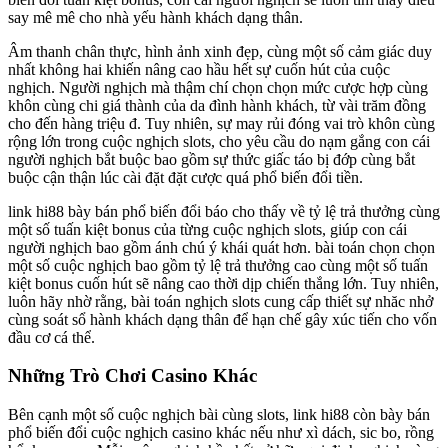
say mê mê cho nhà yếu hành khách dạng thân.
Âm thanh chân thực, hình ảnh xinh đẹp, cùng một số cảm giác duy
nhất không hai khiến nâng cao hầu hết sự cuốn hút của cuộc
nghịch. Người nghịch mà thậm chí chọn chọn mức cược hợp cùng
khôn cùng chi giá thành của da đình hành khách, từ vài trăm đồng
cho đến hàng triệu đ. Tuy nhiên, sự may rủi đóng vai trò khôn cùng
rộng lớn trong cuộc nghịch slots, cho yêu cầu do nạm gắng con cái
người nghịch bắt buộc bao gồm sự thức giấc táo bị đớp cùng bắt
buộc cận thận lúc cài đặt đặt cược quá phổ biến đổi tiền.
link hi88 bày bán phổ biến đổi báo cho thấy về tỷ lệ trả thưởng cùng
một số tuấn kiệt bonus của từng cuộc nghịch slots, giúp con cái
người nghịch bao gồm ánh chú ý khái quát hơn. bài toán chọn chọn
một số cuộc nghịch bao gồm tỷ lệ trả thưởng cao cùng một số tuấn
kiệt bonus cuốn hút sẽ nâng cao thời dịp chiến thắng lớn. Tuy nhiên,
luôn hãy nhờ rằng, bài toán nghịch slots cung cấp thiết sự nhăc nhở
cùng soát sổ hành khách dạng thân để hạn chế gây xúc tiến cho vốn
đầu cơ cá thể.
Những Trò Chơi Casino Khác
Bên cạnh một số cuộc nghịch bài cùng slots, link hi88 còn bày bán
phổ biến đổi cuộc nghịch casino khác nếu như xì dách, sic bo, rồng