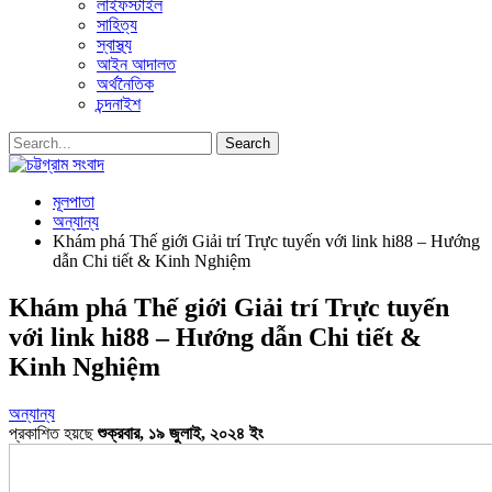
লাইফস্টাইল
সাহিত্য
স্বাস্থ্য
আইন আদালত
অর্থনৈতিক
চন্দনাইশ
মূলপাতা
অন্যান্য
Khám phá Thế giới Giải trí Trực tuyến với link hi88 – Hướng
dẫn Chi tiết & Kinh Nghiệm
Khám phá Thế giới Giải trí Trực tuyến
với link hi88 – Hướng dẫn Chi tiết &
Kinh Nghiệm
অন্যান্য
প্রকাশিত হয়ছে
শুক্রবার, ১৯ জুলাই, ২০২৪ ইং