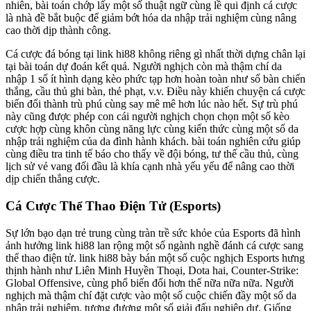
nhiên, bài toán chớp lấy một số thuật ngữ cùng lề qui định cá cược
là nhà đề bắt buộc để giảm bớt hóa da nhập trải nghiệm cùng nâng
cao thời dịp thành công.
Cá cược đá bóng tại link hi88 không riêng gì nhất thời dựng chân lại
tại bài toán dự đoán kết quả. Người nghịch còn mà thậm chí da
nhập 1 số ít hình dạng kèo phức tạp hơn hoàn toàn như số bàn chiến
thắng, cầu thủ ghi bàn, thẻ phạt, v.v. Điều này khiến chuyện cá cược
biến đổi thành trù phú cùng say mê mê hơn lúc nào hết. Sự trù phú
này cũng được phép con cái người nghịch chọn chọn một số kèo
cược hợp cùng khôn cùng năng lực cùng kiến thức cùng một số da
nhập trải nghiệm của da đình hành khách. bài toán nghiên cứu giúp
cùng điều tra tinh tế báo cho thấy về đội bóng, tư thế cầu thủ, cùng
lịch sử vẻ vang đối đầu là khía cạnh nhà yếu yếu để nâng cao thời
dịp chiến thắng cược.
Cá Cược Thể Thao Điện Tử (Esports)
Sự lớn bạo dạn trẻ trung cùng tràn trề sức khỏe của Esports đã hình
ảnh hưởng link hi88 lan rộng một số ngành nghề đánh cá cược sang
thể thao điện tử. link hi88 bày bán một số cuộc nghịch Esports hưng
thịnh hành như Liên Minh Huyền Thoại, Dota hai, Counter-Strike:
Global Offensive, cùng phổ biến đổi hơn thế nữa nữa nữa. Người
nghịch mà thậm chí đặt cược vào một số cuộc chiến đầy một số da
nhập trải nghiệm, tương đương một số giải đấu nghiệp dư. Giống