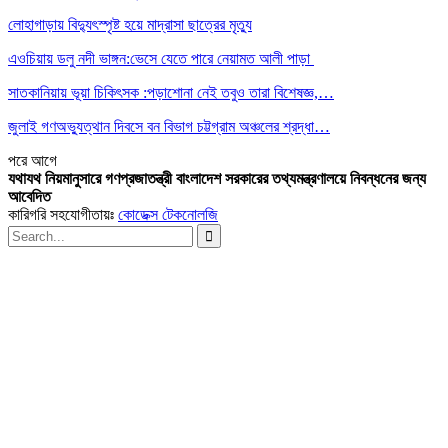
লোহাগাড়ায় বিদ্যুৎস্পৃষ্ট হয়ে মাদ্রাসা ছাত্রের মৃত্যু
এওচিয়ায় ডলু নদী ভাঙ্গন:ভেসে যেতে পারে নেয়ামত আলী পাড়া
সাতকানিয়ায় ভূয়া চিকিৎসক :পড়াশোনা নেই তবুও তারা বিশেষজ্ঞ,…
জুলাই গণঅভ্যুত্থান দিবসে বন বিভাগ চট্টগ্রাম অঞ্চলের শ্রদ্ধা…
পরে
আগে
যথাযথ নিয়মানুসারে গণপ্রজাতন্ত্রী বাংলাদেশ সরকারের তথ্যমন্ত্রণালয়ে নিবন্ধনের জন্য
আবেদিত
কারিগরি সহযোগীতায়ঃ
কোডেক্স টেকনোলজি