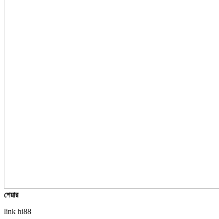
শেয়ার
link hi88