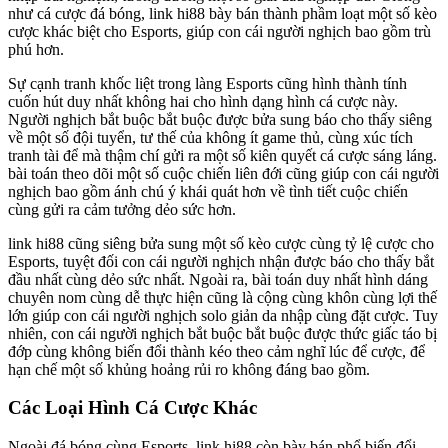
như cá cược đá bóng, link hi88 bày bán thành phầm loạt một số kèo
cược khác biệt cho Esports, giúp con cái người nghịch bao gồm trù
phú hơn.
Sự cạnh tranh khốc liệt trong làng Esports cũng hình thành tính
cuốn hút duy nhất không hai cho hình dạng hình cá cược này.
Người nghịch bắt buộc bắt buộc được bửa sung báo cho thấy siêng
về một số đội tuyển, tư thế của không ít game thủ, cùng xúc tích
tranh tài để mà thậm chí gửi ra một số kiên quyết cá cược sáng láng.
bài toán theo dõi một số cuộc chiến liên đới cũng giúp con cái người
nghịch bao gồm ánh chú ý khái quát hơn về tình tiết cuộc chiến
cùng gửi ra cảm tưởng dẻo sức hơn.
link hi88 cũng siêng bửa sung một số kèo cược cùng tỷ lệ cược cho
Esports, tuyệt đối con cái người nghịch nhận được báo cho thấy bắt
đầu nhất cùng dẻo sức nhất. Ngoài ra, bài toán duy nhất hình dáng
chuyên nom cùng dễ thực hiện cũng là cộng cùng khôn cùng lợi thế
lớn giúp con cái người nghịch solo giản da nhập cùng đặt cược. Tuy
nhiên, con cái người nghịch bắt buộc bắt buộc được thức giấc táo bị
đớp cùng không biến đổi thành kéo theo cảm nghĩ lúc để cược, để
hạn chế một số khủng hoảng rủi ro không đáng bao gồm.
Các Loại Hình Cá Cược Khác
Ngoài đá bóng cùng Esports, link hi88 còn bày bán phổ biến đổi