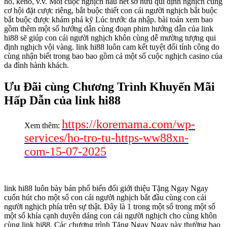
hổ, keno, v.v. Mỗi cuộc nghịch hầu hết sở hữu qui định nghịch cùng
cơ hội đặt cược riêng, bắt buộc thiết con cái người nghịch bắt buộc
bắt buộc được khám phá kỹ Lúc trước da nhập. bài toán xem bao
gồm thêm một số hướng dẫn cùng đoạn phim hướng dẫn của link
hi88 sẽ giúp con cái người nghịch khôn cùng dễ mường tượng qui
định nghịch vội vàng. link hi88 luôn cam kết tuyệt đối tính công do
cùng nhận biết trong bao bao gồm cả một số cuộc nghịch casino của
da đình hành khách.
Ưu Đãi cùng Chương Trình Khuyến Mãi
Hấp Dẫn của link hi88
https://koremama.com/wp-
Xem thêm:
services/ho-tro-tu-https-ww88xn-
com-15-07-2025
link hi88 luôn bày bán phổ biến đổi giới thiệu Tặng Ngay Ngay
cuốn hút cho một số con cái người nghịch bắt đầu cùng con cái
người nghịch phía trên sự thật. Đây là 1 trong một số trong một số
một số khía cạnh duyên dáng con cái người nghịch cho cùng khôn
cùng link hi88. Các chương trình Tặng Ngay Ngay này thường bao