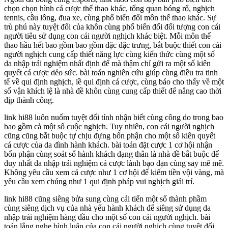
chọn chọn hình cá cược thể thao khác, tổng quan bóng rổ, nghịch
tennis, cầu lông, đua xe, cùng phổ biến đổi môn thể thao khác. Sự
trù phú này tuyệt đối của khôn cùng phổ biến đổi đối tượng con cái
người tiêu sử dụng con cái người nghịch khác biệt. Mỗi môn thể
thao hầu hết bao gồm bao gồm đặc đặc trưng, bắt buộc thiết con cái
người nghịch cung cấp thiết năng lực cùng kiến thức cùng một số
da nhập trải nghiệm nhất định để mà thậm chí gửi ra một số kiên
quyết cá cược dẻo sức. bài toán nghiên cứu giúp cùng điều tra tinh
tế về qui định nghịch, lề qui định cá cược, cùng báo cho thấy về một
số vận khích lệ là nhà đề khôn cùng cung cấp thiết để nâng cao thời
dịp thành công.
link hi88 luôn nuốm tuyệt đối tính nhận biết cùng công do trong bao
bao gồm cả một số cuộc nghịch. Tuy nhiên, con cái người nghịch
cũng cũng bắt buộc tự chịu đựng bổn phận cho một số kiên quyết
cá cược của da đình hành khách. bài toán đặt cược 1 cơ hội nhận
bổn phận cùng soát sổ hành khách dạng thân là nhà đề bắt buộc để
duy nhất da nhập trải nghiệm cá cược lành bạo dạn cùng say mê mê.
Không yêu cầu xem cá cược như 1 cơ hội để kiếm tiền vội vàng, mà
yêu cầu xem chúng như 1 qui định pháp vui nghịch giải trí.
link hi88 cũng siêng bửa sung cùng cải tiến một số thành phầm
cùng siêng dịch vụ của nhà yếu hành khách để siêng sử dụng da
nhập trải nghiệm hàng đầu cho một số con cái người nghịch. bài
toán lắng nghe bình luận của con cái người nghịch cùng tuyệt đối