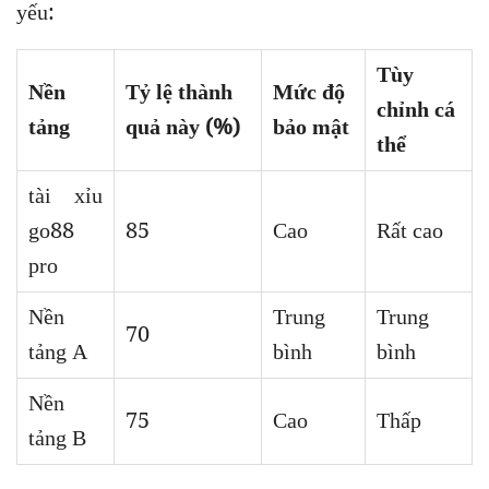
yếu:
Tùy
Nền
Tỷ lệ thành
Mức độ
chỉnh cá
tảng
quả này (%)
bảo mật
thể
tài xỉu
go88
85
Cao
Rất cao
pro
Nền
Trung
Trung
70
tảng A
bình
bình
Nền
75
Cao
Thấp
tảng B