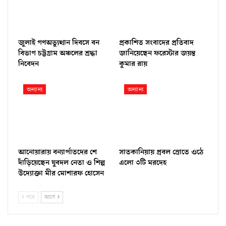
জুলাই গণঅভ্যুত্থান দিবসে বন
প্রকাশিত সংবাদের প্রতিবাদ
বিভাগ চট্টগ্রাম অঞ্চলের শ্রদ্ধা
জানিয়েছেন ফরেস্টার জয়ন্ত
নিবেদন
কুমার রায়
অন্যান্য
অন্যান্য
আনোয়ারায় বন্যার্পাতদের শে
সাতকানিয়ায় প্রবল স্রোতে ওঠে
দাঁড়িয়েছেন যুবদল নেতা ও শিল্প
এলো ৩টি মরদেহ
উদ্যোক্তা মীর মোশারফ হোসেন ‎
পরে
আগে