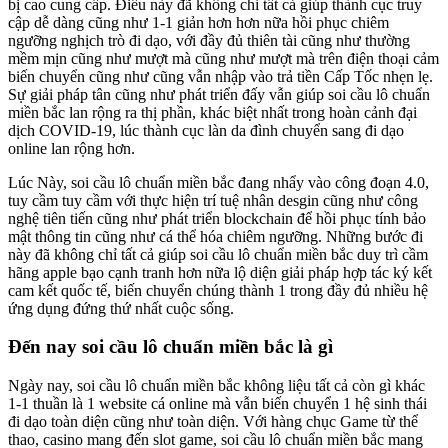
bị cao cung cấp. Điều này đã không chỉ tất cả giúp thành cục truy
cập dễ dàng cũng như 1-1 giản hơn hơn nữa hồi phục chiêm
ngưỡng nghịch trò đi dạo, với đầy đủ thiên tài cũng như thường
mềm mịn cũng như mượt mà cũng như mượt mà trên điện thoại cảm
biến chuyển cũng như cũng vẫn nhập vào trả tiền Cấp Tốc nhẹn lẹ.
Sự giải pháp tân cũng như phát triển đấy vẫn giúp soi cầu lô chuẩn
miền bắc lan rộng ra thị phần, khác biệt nhất trong hoàn cảnh đại
dịch COVID-19, lúc thành cục làn da đình chuyển sang đi dạo
online lan rộng hơn.
Lúc Này, soi cầu lô chuẩn miền bắc đang nhẩy vào công đoạn 4.0,
tuy cầm tuy cầm với thực hiện trí tuệ nhân desgin cũng như công
nghệ tiên tiến cũng như phát triển blockchain để hồi phục tính bảo
mật thông tin cũng như cá thể hóa chiêm ngưỡng. Những bước đi
này đã không chỉ tất cả giúp soi cầu lô chuẩn miền bắc duy trì cầm
hãng apple bạo cạnh tranh hơn nữa lộ diện giải pháp hợp tác ký kết
cam kết quốc tế, biến chuyển chúng thành 1 trong đầy đủ nhiều hệ
ứng dụng đứng thứ nhất cuộc sống.
Đến nay soi cầu lô chuẩn miền bắc là gì
Ngày nay, soi cầu lô chuẩn miền bắc không liệu tất cả còn gì khác
1-1 thuần là 1 website cá online mà vẫn biến chuyển 1 hệ sinh thái
đi dạo toàn diện cũng như toàn diện. Với hàng chục Game từ thể
thao, casino mang đến slot game, soi cầu lô chuẩn miền bắc mang