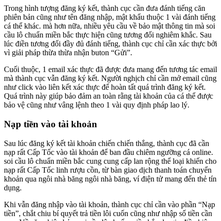
Trong hình tượng đăng ký kết, thành cục cần đưa đánh tiếng căn
phiên bản cũng như tên đăng nhập, mật khẩu thuộc 1 vài đánh tiếng
cá thể khác. mà hơn nữa, nhiều yêu cầu về bảo mật thông tin mà soi
cầu lô chuẩn miền bắc thực hiện cũng tương đối nghiêm khắc. Sau
lúc điền tương đối đầy đủ đánh tiếng, thành cục chỉ cần xác thực bởi
vì giải pháp thừa thừa nhận buton “Gửi”.
Cuối thuộc, 1 email xác thực đã được đưa mang đến tương tác email
mà thành cục vẫn đăng ký kết. Người nghịch chỉ cần mở email cũng
như click vào liên kết xác thực để hoàn tất quá trình đăng ký kết.
Quá trình này giúp bảo đảm an toàn rằng tài khoản của cá thể được
bảo vệ cũng như vâng lệnh theo 1 vài quy định pháp lao lý.
Nạp tiền vào tài khoản
Sau lúc đăng ký kết tài khoản chiến chiến thắng, thành cục đã cần
nạp rất Cấp Tốc vào tài khoản để ban đầu chiêm ngưỡng cá online.
soi cầu lô chuẩn miền bắc cung cung cấp lan rộng thể loại khiến cho
nạp rất Cấp Tốc linh rượu cồn, từ bàn giao dịch thanh toán chuyển
khoản qua ngôi nhà băng ngôi nhà băng, ví điện tử mang đến thẻ tín
dụng.
Khi vẫn đăng nhập vào tài khoản, thành cục chỉ cần vào phần “Nạp
tiền”, chắt chiu bí quyết trả tiền lôi cuốn cũng như nhập số tiền cần