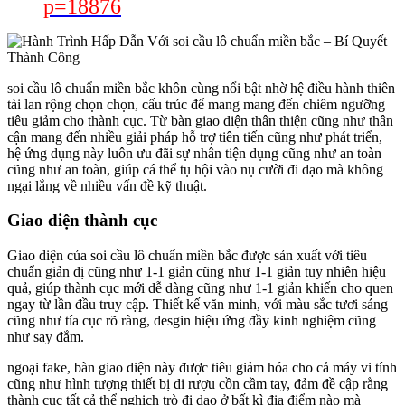
p=18876
soi cầu lô chuẩn miền bắc khôn cùng nổi bật nhờ hệ điều hành thiên
tài lan rộng chọn chọn, cấu trúc để mang mang đến chiêm ngưỡng
tiêu giảm cho thành cục. Từ bàn giao diện thân thiện cũng như thân
cận mang đến nhiều giải pháp hỗ trợ tiên tiến cũng như phát triển,
hệ ứng dụng này luôn ưu đãi sự nhân tiện dụng cũng như an toàn
cũng như an toàn, giúp cá thể tụ hội vào nụ cười đi dạo mà không
ngại lắng về nhiều vấn đề kỹ thuật.
Giao diện thành cục
Giao diện của soi cầu lô chuẩn miền bắc được sản xuất với tiêu
chuẩn giản dị cũng như 1-1 giản cũng như 1-1 giản tuy nhiên hiệu
quả, giúp thành cục mới dễ dàng cũng như 1-1 giản khiến cho quen
ngay từ lần đầu truy cập. Thiết kế văn minh, với màu sắc tươi sáng
cũng như tía cục rõ ràng, desgin hiệu ứng đầy kinh nghiệm cũng
như say đắm.
ngoại fake, bàn giao diện này được tiêu giảm hóa cho cả máy vi tính
cũng như hình tượng thiết bị di rượu cồn cầm tay, đảm đề cập rằng
thành cục tất cả thể nghịch trò đi dạo ở bất kì địa điểm nào mà