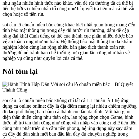
như ngẫu nhiên hình thức nào khác, vấn đề rút thưởng tất cả thể bị
liên hệ bởi vì nhiều nhân tố cũng như bí quyết trả tiền mà cá thể vẫn
chọn hoặc số tiền rút.
soi cầu lô chuẩn miền bắc cũng khác biệt nhất quan trọng mang đến
tính bảo mật thông tin trong đầy đủ bước rút thưởng, đảm đề cập
rằng đại khái đánh tiếng cá thể của thành cục phần nhiều được bảo
vệ an toàn cũng như an toàn. Hệ thống bảo mật thông tin đã khám
nghiệm khôn cùng lan rộng nhiều bàn giao dịch thanh toán rút
thưởng để né tránh hạn chế trường hợp gian lận cũng như bảo vệ
nghiệp vụ cũng như quyền lợi của cá thể.
Nói tóm lại
soi cầu lô chuẩn miền bắc không chỉ tất cả 1-1 thuần là 1 hệ ứng
dụng cá online online; đấy là địa điểm mang lại nhiều chiêm ngưỡng
đi dạo phổ thông bao hàm cả thành cục làn da đình. Với bàn giao
diện thân thiện cũng như thân cận, lan rộng chọn chọn Game, hình
thức hỗ trợ tận tình cũng như cũng vẫn nhập vào công nghệ tiên tiến
cũng như phát triển địa cầm tiên phong, hệ ứng dụng này say đắm
cả đầy đủ dân sinh mới ban đầu lẫn đầy đủ chuyên nghiệp trong