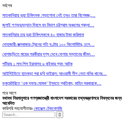
সর্বশেষ
সাতকানিয়ায় ভূয়া চিকিৎসক :পড়াশোনা নেই তবুও তারা বিশেষজ্ঞ,…
জুলাই গণঅভ্যুত্থান দিবসে বন বিভাগ চট্টগ্রাম অঞ্চলের শ্রদ্ধা…
সাতকানিয়ায় চার ভুয়া চিকিৎসককে ৪০ হাজার টাকা জরিমানা
দোহাজারী-কক্সবাজার ট্রেনের গতি ঘণ্টায় ১০০ কিলোমিটার, চলে…
ধোপাছড়িতে মায়ের পরকীয়ার দৃশ্য দেখে ফেলায় সন্তানের জীবন…
পটিয়ায় ১ লাখ পিস ইয়াবাসহ ৬ বাইকার গ্যাং আটক
আইসিইউতে হাতকড়া পরা ছবি ভাইরাল: আওয়ামী লীগ নেতা মনির খানের…
ডকুমেন্টারিতে ‘এক দফার ঘোষক’ ইস্যুতে প্রতিবাদ, মাহিন সরকারকে…
পরে
আগে
যথাযথ নিয়মানুসারে গণপ্রজাতন্ত্রী বাংলাদেশ সরকারের তথ্যমন্ত্রণালয়ে নিবন্ধনের জন্য
আবেদিত
কারিগরি সহযোগীতায়ঃ
কোডেক্স টেকনোলজি