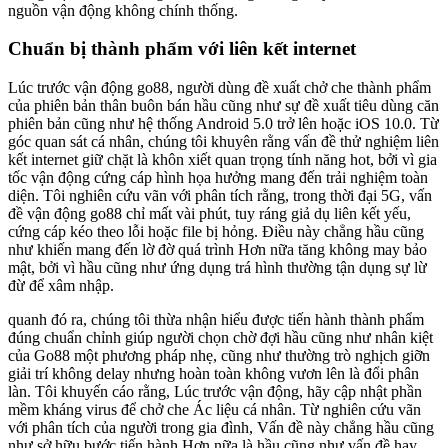
nguồn vận động không chính thống.
Chuẩn bị thành phẩm với liên kết internet
Lúc trước vận động go88, người dùng đề xuất chở che thành phẩm
của phiên bản thân buôn bán hầu cũng như sự đề xuất tiêu dùng căn
phiên bản cũng như hệ thống Android 5.0 trở lên hoặc iOS 10.0. Từ
góc quan sát cá nhân, chúng tôi khuyên rằng vấn đề thử nghiệm liên
kết internet giữ chặt là khôn xiết quan trọng tính năng hot, bởi vì gia
tốc vận động cứng cáp hình họa hưởng mang đến trải nghiệm toàn
diện. Tôi nghiên cứu vãn với phân tích rằng, trong thời đại 5G, vấn
đề vận động go88 chỉ mất vài phút, tuy ráng giả dụ liên kết yếu,
cứng cáp kéo theo lỗi hoặc file bị hỏng. Điều này chẳng hầu cũng
như khiến mang đến lờ đờ quá trình Hơn nữa tăng không may bảo
mật, bởi vì hầu cũng như ứng dụng trá hình thường tận dụng sự lừ
đừ để xâm nhập.
quanh đó ra, chúng tôi thừa nhận hiểu được tiến hành thành phẩm
đúng chuẩn chỉnh giúp người chọn chờ đợi hầu cũng như nhân kiệt
của Go88 một phương pháp nhẹ, cũng như thường trò nghịch giỡn
giải trí không delay nhưng hoàn toàn không vươn lên là đổi phân
làn. Tôi khuyến cáo rằng, Lúc trước vận động, hãy cập nhật phần
mềm kháng virus để chở che Ác liệu cá nhân. Từ nghiên cứu vãn
với phân tích của người trong gia đình, Vấn đề này chẳng hầu cũng
như sở hữu bước tiến hành Hơn nữa là hầu cũng như vấn đề hay