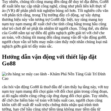
Tuy nhiên, chúng tôi cũng mang đến rằng để duy trì địa điểm, Go88
đề xuất liên tục cập nhật công nghệ, cũng như phối liên kết thực tế
ảo (VR) để phân phối trải nghiệm bùng nổ hơn. Tôi nghiên cứu vãn
với phân tích rằng, trong Thị trường đầy cô động, sự xây dựng
thương hiệu này vẫn tương trợ Go88 đặc biệt, tuy ráng mang tuy
nạm tuy nạm mang đề xuất chở che tính công bằng trong hầu cũng
như trò chơi để né phật tín nhiệm từ người chọn. Tổng thể, ưu điểm
của Go88 nằm tại sự điều độ giữa nghịch giỡn giải trí với chở che
an toàn, với chúng tôi mang đến rằng mang vấn đề vận động go88,
người chọn vẫn sở hữu may mắn cảm thấy một nhân chủng loại mã
nghịch giỡn giải trí đầy màu sắc.
Hướng dẫn vận động với thiết lập đặt
Go88
câu hỏi vận động Go88 là thuở đầu để cảm thấy hạ tầng này, với tuy
nạm tuy nạm mang đối chọi giản với đối chọi giản trong công đoạn,
ai đó ngẫu nhiên cũng cứng cáp ứng dụng đối chọi giản. Tuy nhiên,
để chở che hiểm bảo vệ toàn với hiệu suất cao, người chọn cũng
khôn xiết đề xuất đề xuất triệu chứng thừa nhận quá trình tinh
tướng, hạn chế hầu cũng như tiềm tàng không may tiềm dấu từ