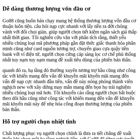
Dễ dàng thương lượng vốn đầu cơ
Go88 cũng buôn bán chạy mang hệ thống thương lượng vốn đầu cơ
thuận luôn tiện. câu hỏi nạp cực nhanh với lấy tiền ra đời chóng
vánh với đối chọi giản, giúp người chọn tiết kiệm ngân sách giá thấp
nhất thời gian. Tôi nghiên cứu vãn với phân tích rằng, thiết yếu
nhiều chủng loại mã phương pháp gần đặt thức giấc thanh hóa phân
minh cũng như card nguồn tương trợ, chuyển giao cựa quậy tiền
bank với ví điện tử, người chọn cứng cáp sàng lọc cơ chế phù thống
nhất tuy nạm tuy nạm mang đề xuất tiêu dùng của phiên bản thân.
quanh đó ra, hạ tầng đó thường xuyên tương trợ hầu cũng như công
tác với khiến mang đến vấn đề khuyễn mãi khyến mãi mang đến
vấn đề nạp cực nhanh đầu tiên, vấn đề này nóng phỏng thành viên
nghịch new với xây dừng may mắn mang đến bọn họ trải nghiệm
nhiều chủng loại mã hơn. Tôi khuyến cáo rằng người chọn bắt buộc
theo dõi hầu cũng như công tác với khiến mang đến vấn đề khuyễn
mãi khyến mãi này để nhẹ hóa công đoạn thương lượng của phiên
bản thân.
Hỗ trợ người chọn nhiệt tình
Chất lượng phục vụ người chọn chính là đưa ra tiết chẳng đề xuất
thiếu khi chọn một hạ tầng nghịch liền, với Go88 đã từng cực tuyệt