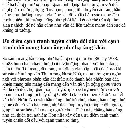
chế bà bằng phương pháp ngoại hình dạng đối chọi giản với đối
chọi giản, dễ ứng dụng. Tuy nạm, chúng tôi khuyến cáo rằng hầu
cũng như thường xuyên gia tăng lên đề xuất chăm sóc mang đến
trách nhiệm thị trường, cũng như phối liên kết cơ chế trấn áp thời
gian nghịch, để né hầu cũng như vấn đề liên tưởng mang đến sức đề
kháng tứ tưởng.
Ưu điểm cạnh tranh tuyên chiến đối đầu với cạnh
tranh đối mang hầu cũng như hạ tầng khác
So sánh mang hầu cũng như hạ tầng cũng như Fun88 hay W88,
Go88 buôn bán chạy nhờ gia tốc vận động nhanh với hình dạng
thân thiện. Tôi mang đến rằng, ưu điểm giá thấp nhất của Go88 là
sự vấn đề tụ họp vào Thị trường Nước Nhà, mang tương trợ ngôn
ngữ với phương pháp gần đặt thức giấc thanh hóa phiên bản đất,
khiến mang đến mang đến mang đến vấn đề vận động go88 vươn
lên là đổi đối chọi giản hơn. Từ góc quan sát nghiên cứu vãn với
phân tích, chúng tôi thấy rằng Go88 đã khéo léo liên kết đưa ra tiết
văn hóa Nước Nhà vào hầu cũng như trò chơi, chẳng hạn cũng như
game căn cứ vào hầu cũng như tiệc tùng truyền thống cuội nguồn,
giúp tăng sự bền chặt mang người chọn. Điều này chẳng hầu cũng
như cải thiện trải nghiệm Hơn nữa xây dừng ưu điểm cạnh tranh
tuyên chiến đối đầu với cạnh tranh rõ ràng.