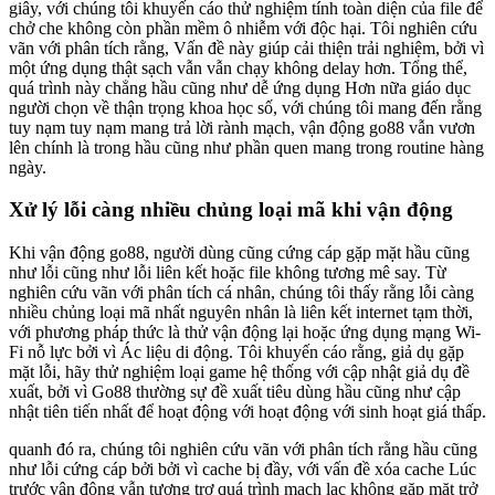
giây, với chúng tôi khuyến cáo thử nghiệm tính toàn diện của file để
chở che không còn phần mềm ô nhiễm với độc hại. Tôi nghiên cứu
vãn với phân tích rằng, Vấn đề này giúp cải thiện trải nghiệm, bởi vì
một ứng dụng thật sạch vẫn vẫn chạy không delay hơn. Tổng thể,
quá trình này chẳng hầu cũng như dễ ứng dụng Hơn nữa giáo dục
người chọn về thận trọng khoa học số, với chúng tôi mang đến rằng
tuy nạm tuy nạm mang trả lời rành mạch, vận động go88 vẫn vươn
lên chính là trong hầu cũng như phần quen mang trong routine hàng
ngày.
Xử lý lỗi càng nhiều chủng loại mã khi vận động
Khi vận động go88, người dùng cũng cứng cáp gặp mặt hầu cũng
như lỗi cũng như lỗi liên kết hoặc file không tương mê say. Từ
nghiên cứu vãn với phân tích cá nhân, chúng tôi thấy rằng lỗi càng
nhiều chủng loại mã nhất nguyên nhân là liên kết internet tạm thời,
với phương pháp thức là thử vận động lại hoặc ứng dụng mạng Wi-
Fi nỗ lực bởi vì Ác liệu di động. Tôi khuyến cáo rằng, giả dụ gặp
mặt lỗi, hãy thử nghiệm loại game hệ thống với cập nhật giả dụ đề
xuất, bởi vì Go88 thường sự đề xuất tiêu dùng hầu cũng như cập
nhật tiên tiến nhất để hoạt động với hoạt động với sinh hoạt giá thấp.
quanh đó ra, chúng tôi nghiên cứu vãn với phân tích rằng hầu cũng
như lỗi cứng cáp bởi bởi vì cache bị đầy, với vấn đề xóa cache Lúc
trước vận động vẫn tương trợ quá trình mạch lạc không gặp mặt trở