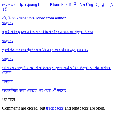
review du lịch quảng bình – Khám Phá Bí Ẩn Và Ứng Dụng Thực
Tế
এই বিভাগের আরো সংবাদ
More from author
অন্যান্য
জুলাই গণঅভ্যুত্থান দিবসে বন বিভাগ চট্টগ্রাম অঞ্চলের শ্রদ্ধা নিবেদন
অন্যান্য
প্রকাশিত সংবাদের প্রতিবাদ জানিয়েছেন ফরেস্টার জয়ন্ত কুমার রায়
অন্যান্য
আনোয়ারায় বন্যার্পাতদের শে দাঁড়িয়েছেন যুবদল নেতা ও শিল্প উদ্যোক্তা মীর মোশারফ
হোসেন ‎
অন্যান্য
সাতকানিয়ায় প্রবল স্রোতে ওঠে এলো ৩টি মরদেহ
পরে
আগে
Comments are closed, but
trackbacks
and pingbacks are open.