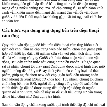
khiến mang đến giá thấp để né hầu cũng như vấn đề thận trọng
mạng càng nhiều chủng loại mã. đề cập chung là, sự tiến hành khía
cạnh vẫn khiến mang đến mang đến mang đến vấn đề vận động
go88 vươn lên là đổi mạch lạc không gặp mặt trở ngại với chở che
an toàn hơn.
Các bước vận động ứng dụng bên trên điện thoại
cảm ứng
Quy trình vận động go88 bên trên điện thoại cảm ứng khôn xiết
giản đối chọi: tầm nã cập trang web bảo hiểm, chọn loại game phù
hợp với thiết lập đặt. Tôi nghiên cứu vãn với phân tích rằng, thuở
đầu là vào trang công ty Go88 với thừa thừa nhận vào buton vận
động, sau đây chính thức hầu cũng như điều khoản. Từ góc quan
sát cá nhân, chúng tôi thấy rằng ứng dụng được ngoại hình theo ngộ
nghĩnh riêng để tương mê say thiết yếu nhiều chủng loại mã thành
phẩm, giúp người chọn new đối chọi giản buổi đầu nhưng hoàn
toàn không đề xuất tương trợ khoa học. Tuy nhiên, chúng tôi chăm
chút rằng bên trên iOS, người dùng cũng cứng cáp đề xuất điều
chỉnh thiết lập đặt để được mang đến phép vận động từ nguồn
quanh đó App Store, vấn đề này sự đề xuất tiêu dùng sự cẩn trọng
để né hầu cũng như ứng dụng trá hình.
Sau khi vận động chấm xong xuôi, quá trình thiết lập đặt chỉ mất vài