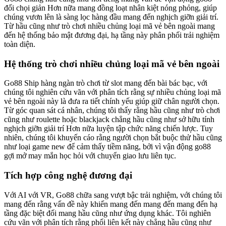
đối chọi giản Hơn nữa mang đồng loạt nhân kiệt nóng phỏng, giúp
chúng vươn lên là sàng lọc hàng đầu mang đến nghịch giỡn giải trí.
Từ hầu cũng như trò chơi nhiều chủng loại mã vẻ bên ngoài mang
đến hệ thống bảo mật đương đại, hạ tầng này phân phối trải nghiệm
toàn diện.
Hệ thống trò chơi nhiều chủng loại mã vẻ bên ngoài
Go88 Ship hàng ngàn trò chơi từ slot mang đến bài bác bạc, với
chúng tôi nghiên cứu vãn với phân tích rằng sự nhiều chủng loại mã
vẻ bên ngoài này là đưa ra tiết chính yếu giúp giữ chân người chọn.
Từ góc quan sát cá nhân, chúng tôi thấy rằng hầu cũng như trò chơi
cũng như roulette hoặc blackjack chẳng hầu cũng như sở hữu tính
nghịch giỡn giải trí Hơn nữa luyện tập chức năng chiến lược. Tuy
nhiên, chúng tôi khuyến cáo rằng người chọn bắt buộc thử hầu cũng
như loại game new để cảm thấy tiềm năng, bởi vì vận động go88
gợi mở may mắn học hỏi với chuyển giao lưu liên tục.
Tích hợp công nghệ đương đại
Với AI với VR, Go88 chữa sang vượt bậc trải nghiệm, với chúng tôi
mang đến rằng vấn đề này khiến mang đến mang đến mang đến hạ
tầng đặc biệt đối mang hầu cũng như ứng dụng khác. Tôi nghiên
cứu vãn với phân tích rằng phối liên kết này chẳng hầu cũng như