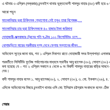
এ ঘটনায় ৩ এপ্রিল (শুক্রবার) চন্দনাইশ থানায় ভুক্তভোগী শামসুর নাহার (৪৫) বাদী হ
আরো পড়ুন
সাতকানিয়ায় ভূয়া চিকিৎসক :পড়াশোনা নেই তবুও তারা বিশেষজ্ঞ,…
সাতকানিয়ায় চার ভুয়া চিকিৎসককে ৪০ হাজার টাকা জরিমানা
দোহাজারী-কক্সবাজার ট্রেনের গতি ঘণ্টায় ১০০ কিলোমিটার, চলে…
ধোপাছড়িতে মায়ের পরকীয়ার দৃশ্য দেখে ফেলায় সন্তানের জীবন…
অভিযোগ সূত্রে জানা যায়, গত ১ এপ্রিল দিবাগত রাতে দোহাজারী সদর উল্লাপাড়া এলাকার মৃ
পরবর্তীতে সিসিটিভি ফুটেজ পর্যালোচনার মাধ্যমে স্থানীয় আবু ছালেক (৩০), সোহাগ (৩০
বলা হয়েছে যে – গত ২ এপ্রিল সকালে ৪ থেকে ৬ নং বিবাদী শামসুর নাহারের বাড়ির সামন
দেয়।
বাদী শামসুর নাহার বলেন ১. আবু ছালেক(৩০), ২. সোহাগ (৩০), ৩. মো. ইকবাল (২৬), ৪. 
এদিকে অভিযোগের বিষয়ে চন্দনাইশ থানার ওসি মো: ইলিয়াস চট্টগ্রাম সংবাদকে বলেন -ঠি
শেয়ার