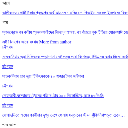
আগে
আলীকদমে কোটি টাকার প্রকল্পের অর্থ আত্মসাৎ : অভিযোগ পিআইও নজরুল ইসলামের বিরুদ
পরে
ম্যানগ্রোভ বন কাটায় প্রভাবশালীদের বিরুদ্ধে মামলা, বন বাঁচাতে বুক চিতিয়ে ঘোরকঘাটা রেঞ্
এই বিভাগের আরো সংবাদ
More from author
চট্টগ্রাম
সাতকানিয়ায় ভূয়া চিকিৎসক :পড়াশোনা নেই তবুও তারা বিশেষজ্ঞ, ইউএনও বসায় দিলো অর্থ
চট্টগ্রাম
সাতকানিয়ায় চার ভুয়া চিকিৎসককে ৪০ হাজার টাকা জরিমানা
চট্টগ্রাম
দোহাজারী-কক্সবাজার ট্রেনের গতি ঘণ্টায় ১০০ কিলোমিটার, চলে ৮০কি:মি:
চট্টগ্রাম
ধোপাছড়িতে মায়ের পরকীয়ার দৃশ্য দেখে ফেলায় সন্তানের জীবন ঝুঁকিঃনিরাপত্তা চেয়ে…
পরে
আগে