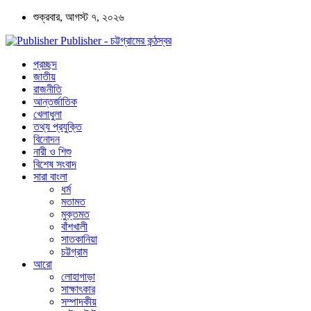
শুক্রবার, আগস্ট ৭, ২০২৬
Publisher - চট্টগ্রামের কন্ঠস্বর
প্রচ্ছদ
জাতীয়
রাজনীতি
আন্তর্জাতিক
খেলাধুলা
তথ্য প্রযুক্তি
বিনোদন
নারী ও শিশু
বিশেষ সংবাদ
সারা বাংলা
ধর্ম
মতামত
মুক্তমত
বাঁশখালী
সাতকানিয়া
চট্টগ্রাম
আরো
লোহাগাড়া
সাক্ষাৎকার
সম্পাদকীয়