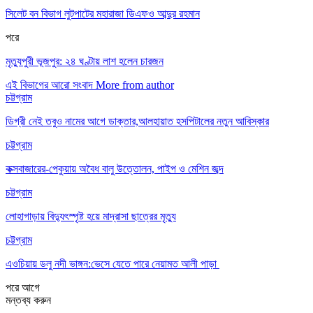
সিলেট বন বিভাগ লুটপাটের মহারাজা ডিএফও আব্দুর রহমান
পরে
মৃত্যুপুরী ভূজপুর: ২৪ ঘণ্টায় লাশ হলেন চারজন
এই বিভাগের আরো সংবাদ
More from author
চট্টগ্রাম
ডিগ্রী নেই তবুও নামের আগে ডাক্তার,আলহায়াত হসপিটালের নতুন আবিস্কার
চট্টগ্রাম
কক্সবাজারের-পেকুয়ায় অবৈধ বালু উত্তোলন, পাইপ ও মেশিন জব্দ
চট্টগ্রাম
লোহাগাড়ায় বিদ্যুৎস্পৃষ্ট হয়ে মাদ্রাসা ছাত্রের মৃত্যু
চট্টগ্রাম
এওচিয়ায় ডলু নদী ভাঙ্গন:ভেসে যেতে পারে নেয়ামত আলী পাড়া
পরে
আগে
মন্তব্য করুন