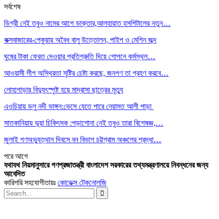
সর্বশেষ
ডিগ্রী নেই তবুও নামের আগে ডাক্তার,আলহায়াত হসপিটালের নতুন…
কক্সবাজারের-পেকুয়ায় অবৈধ বালু উত্তোলন, পাইপ ও মেশিন জব্দ
ঘুষের টাকা ফেরত দেওয়ার প্রতিশ্রুতি দিয়ে গোপনে কর্মস্থল…
আওয়ামী লীগ অস্থিরতা সৃষ্টির চেষ্টা করছে, জনগণ তা গ্রহণ করবে…
লোহাগাড়ায় বিদ্যুৎস্পৃষ্ট হয়ে মাদ্রাসা ছাত্রের মৃত্যু
এওচিয়ায় ডলু নদী ভাঙ্গন:ভেসে যেতে পারে নেয়ামত আলী পাড়া
সাতকানিয়ায় ভূয়া চিকিৎসক :পড়াশোনা নেই তবুও তারা বিশেষজ্ঞ,…
জুলাই গণঅভ্যুত্থান দিবসে বন বিভাগ চট্টগ্রাম অঞ্চলের শ্রদ্ধা…
পরে
আগে
যথাযথ নিয়মানুসারে গণপ্রজাতন্ত্রী বাংলাদেশ সরকারের তথ্যমন্ত্রণালয়ে নিবন্ধনের জন্য
আবেদিত
কারিগরি সহযোগীতায়ঃ
কোডেক্স টেকনোলজি