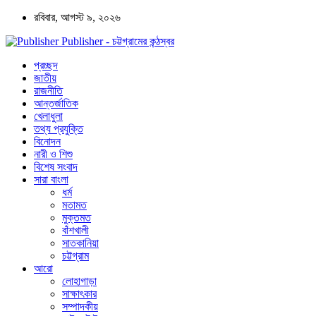
রবিবার, আগস্ট ৯, ২০২৬
Publisher - চট্টগ্রামের কন্ঠস্বর
প্রচ্ছদ
জাতীয়
রাজনীতি
আন্তর্জাতিক
খেলাধুলা
তথ্য প্রযুক্তি
বিনোদন
নারী ও শিশু
বিশেষ সংবাদ
সারা বাংলা
ধর্ম
মতামত
মুক্তমত
বাঁশখালী
সাতকানিয়া
চট্টগ্রাম
আরো
লোহাগাড়া
সাক্ষাৎকার
সম্পাদকীয়