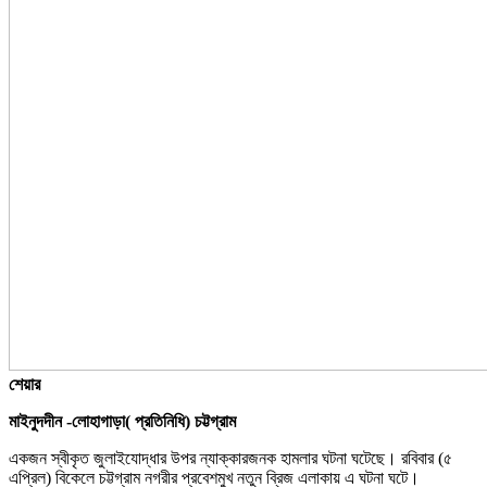
শেয়ার
মাইনুদদীন -লোহাগাড়া( প্রতিনিধি) চট্টগ্রাম
একজন স্বীকৃত জুলাইযোদ্ধার উপর ন্যাক্কারজনক হামলার ঘটনা ঘটেছে। রবিবার (৫
এপ্রিল) বিকেলে চট্টগ্রাম নগরীর প্রবেশমুখ নতুন ব্রিজ এলাকায় এ ঘটনা ঘটে।