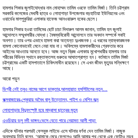
হামলার শিকার জুলাইযোদ্ধার নাম মোহাম্মদ তামিম ওরফে তামিম মির্জা। তিনি চট্টগ্রাম
সরকারি কলেজের মেধাবী ছাত্র ও লোহাগাড়া উপজেলার বড়হাতিয়া ইউনিয়নের ৩নং
ওয়ার্ডের মালপুকুরিয়া এলাকার হাফেজ আনওয়ারুল হকের ছেলে।
হামলার শিকার হওয়া তামিমের ছোট চাচা দিদারুল আলম জানান, তামিম হল জুলাই
আন্দোলনে সম্মুখসারীর যোদ্ধা। বৈষম্যবিরোধী আন্দোলনে তার অবদান সম্পর্কে সবাই
অবগত। তার ওপর এভাবে হামলা করা অত্যন্ত দুঃখজনক। এ ধরনের ন্যাক্কারজনক
হামলা কোনোভাবেই মেনে নেয়া যায় না। অবিলম্বে হামলাকারীদের গ্রেফতার করে
আইনের আওতায় আনতে হবে। আজ নতুন ব্রিজ এলাকায় মুখোশধারীর হামলায় তার
শরীরের বিভিন্ন স্থানে রক্তাক্তসহ গুরুতর আঘাতপ্রাপ্ত হন। বর্তমানে তামিম মির্জা
চট্টগ্রামের একটি হাসপাতালে চিকিৎসাধীন রয়েছেন। সে এখন জীবন মৃত্যুর সন্ধিক্ষণে
আছে।
আরো পড়ুন
ডিগ্রী নেই তবুও নামের আগে ডাক্তার,আলহায়াত হসপিটালের নতুন…
কক্সবাজারের-পেকুয়ায় অবৈধ বালু উত্তোলন, পাইপ ও মেশিন জব্দ
লোহাগাড়ায় বিদ্যুৎস্পৃষ্ট হয়ে মাদ্রাসা ছাত্রের মৃত্যু
এওচিয়ায় ডলু নদী ভাঙ্গন:ভেসে যেতে পারে নেয়ামত আলী পাড়া
এদিকে ঘটনার পরপরই ফেসবুক লাইভে এসে ঘটনার বর্ণনা দেন তামিম মির্জা। নাজুক
অবস্থায় তিনি বলেন, ‘আমাকে মেরে ফেললেও আমি আমার পথ থেকে এক ফোটাও নড়ব