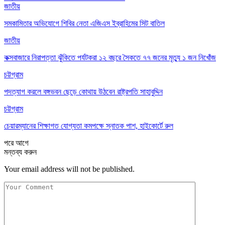
জাতীয়
সমকামিতার অভিযোগে শিবির নেতা এজিএস ইব্রাহিমের সিট বাতিল
জাতীয়
কক্সবাজারে নিরাপত্তা ঝুঁকিতে পর্যটকরা ১২ বছরে সৈকতে ৭৭ জনের মৃত্যু ১ জন নিখোঁজ
চট্টগ্রাম
পদত্যাগ করলে বঙ্গভবন ছেড়ে কোথায় উঠবেন রাষ্ট্রপতি সাহাবুদ্দিন
চট্টগ্রাম
চেয়ারম্যানের শিক্ষাগত যোগ্যতা কমপক্ষে স্নাতক পাশ, হাইকোর্টে রুল
পরে
আগে
মন্তব্য করুন
Your email address will not be published.