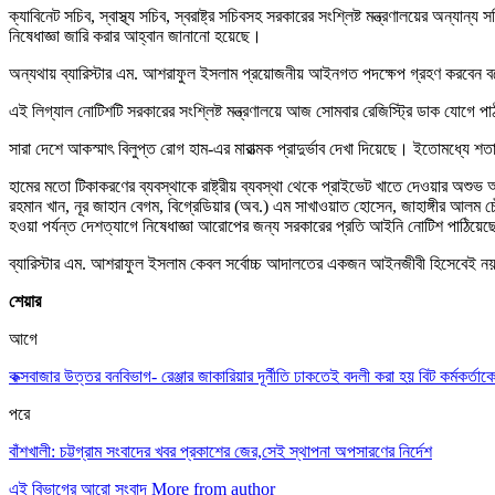
ক্যাবিনেট সচিব, স্বাস্থ্য সচিব, স্বরাষ্ট্র সচিবসহ সরকারের সংশ্লিষ্ট মন্ত্রণালয়ের অন
নিষেধাজ্ঞা জারি করার আহ্বান জানানো হয়েছে।
অন্যথায় ব্যারিস্টার এম. আশরাফুল ইসলাম প্রয়োজনীয় আইনগত পদক্ষেপ গ্রহণ করবেন 
এই লিগ্যাল নোটিশটি সরকারের সংশ্লিষ্ট মন্ত্রণালয়ে আজ সোমবার রেজিস্ট্রি ডাক যোগে 
সারা দেশে আকস্মাৎ বিলুপ্ত রোগ হাম-এর মারাত্মক প্রাদুর্ভাব দেখা দিয়েছে। ইতোমধ্যে শ
হামের মতো টিকাকরণের ব্যবস্থাকে রাষ্ট্রীয় ব্যবস্থা থেকে প্রাইভেট খাতে দেওয়ার অশুভ 
রহমান খান, নূর জাহান বেগম, বিগ্রেডিয়ার (অব.) এম সাখাওয়াত হোসেন, জাহাঙ্গীর আলম চ
হওয়া পর্যন্ত দেশত্যাগে নিষেধাজ্ঞা আরোপের জন্য সরকারের প্রতি আইনি নোটিশ পাঠিয়েছ
ব্যারিস্টার এম. আশরাফুল ইসলাম কেবল সর্বোচ্চ আদালতের একজন আইনজীবী হিসেবেই নয়, 
শেয়ার
আগে
কক্সবাজার উত্তর বনবিভাগ- রেঞ্জার জাকারিয়ার দূর্নীতি ঢাকতেই বদলী করা হয় বিট কর্মকর্তাক
পরে
বাঁশখালী: চট্টগ্রাম সংবাদের খবর প্রকাশের জের,সেই স্থাপনা অপসারণের নির্দেশ
এই বিভাগের আরো সংবাদ
More from author