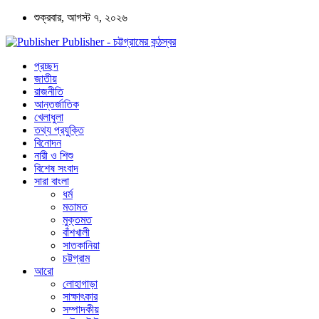
শুক্রবার, আগস্ট ৭, ২০২৬
Publisher - চট্টগ্রামের কন্ঠস্বর
প্রচ্ছদ
জাতীয়
রাজনীতি
আন্তর্জাতিক
খেলাধুলা
তথ্য প্রযুক্তি
বিনোদন
নারী ও শিশু
বিশেষ সংবাদ
সারা বাংলা
ধর্ম
মতামত
মুক্তমত
বাঁশখালী
সাতকানিয়া
চট্টগ্রাম
আরো
লোহাগাড়া
সাক্ষাৎকার
সম্পাদকীয়