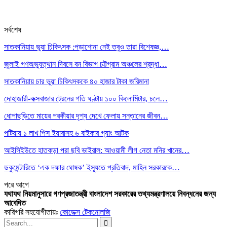
সর্বশেষ
সাতকানিয়ায় ভূয়া চিকিৎসক :পড়াশোনা নেই তবুও তারা বিশেষজ্ঞ,…
জুলাই গণঅভ্যুত্থান দিবসে বন বিভাগ চট্টগ্রাম অঞ্চলের শ্রদ্ধা…
সাতকানিয়ায় চার ভুয়া চিকিৎসককে ৪০ হাজার টাকা জরিমানা
দোহাজারী-কক্সবাজার ট্রেনের গতি ঘণ্টায় ১০০ কিলোমিটার, চলে…
ধোপাছড়িতে মায়ের পরকীয়ার দৃশ্য দেখে ফেলায় সন্তানের জীবন…
পটিয়ায় ১ লাখ পিস ইয়াবাসহ ৬ বাইকার গ্যাং আটক
আইসিইউতে হাতকড়া পরা ছবি ভাইরাল: আওয়ামী লীগ নেতা মনির খানের…
ডকুমেন্টারিতে ‘এক দফার ঘোষক’ ইস্যুতে প্রতিবাদ, মাহিন সরকারকে…
পরে
আগে
যথাযথ নিয়মানুসারে গণপ্রজাতন্ত্রী বাংলাদেশ সরকারের তথ্যমন্ত্রণালয়ে নিবন্ধনের জন্য
আবেদিত
কারিগরি সহযোগীতায়ঃ
কোডেক্স টেকনোলজি