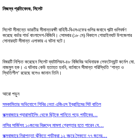
নিজস্ব প্রতিবেদক, সিলেট
সিলেট সীমান্তে ভারতীয় সীমান্তরক্ষী বাহিনী-বিএসএফের গুলির জবাবে পাল্টা গুলিবর্ষণ
করেছে বর্ডার গার্ড বাংলাদেশ-বিজিবি। সোমবার (১৮ মে) বিকালে গোয়াইনঘাট উপজেলার
সোনারহাট সীমান্ত এলাকায় এ ঘটনা ঘটে।
বিষয়টি নিশ্চিত করেছেন সিলেট ব্যাটালিয়ন-৪৮ বিজিবির অধিনায়ক লেফটেন্যান্ট কর্নেল মো.
নাজমুল হক। এ ঘটনায় কেউ হতাহত হননি, বর্তমানে সীমান্ত পরিস্থিতি ‘শান্ত ও
স্থিতিশীল’ রয়েছে বলেও জানান তিনি।
আরো পড়ুন
সমকামিতার অভিযোগে শিবির নেতা এজিএস ইব্রাহিমের সিট বাতিল
কক্সবাজারে প্যারাসাইলিং থেকে ছিটকে পানিতে পড়ে পর্যটকের…
নাসির সার্জিসহ ১০জনের বিরুদ্ধে মামলা গ্রেপ্তার হতে পারেন যে…
কক্সবাজারে নিরাপত্তা ঝুঁকিতে পর্যটকরা ১২ বছরে সৈকতে ৭৭ জনের…