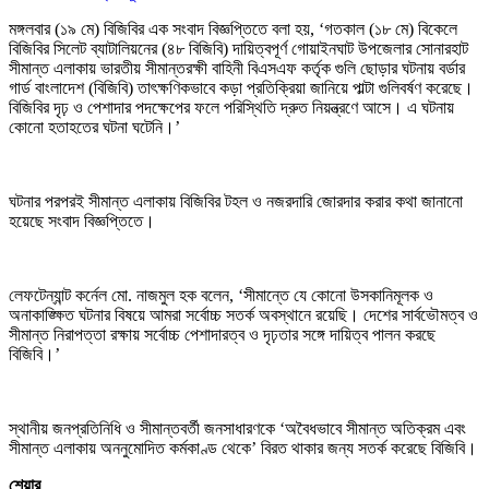
মঙ্গলবার (১৯ মে) বিজিবির এক সংবাদ বিজ্ঞপ্তিতে বলা হয়, ‘গতকাল (১৮ মে) বিকেলে
বিজিবির সিলেট ব্যাটালিয়নের (৪৮ বিজিবি) দায়িত্বপূর্ণ গোয়াইনঘাট উপজেলার সোনারহাট
সীমান্ত এলাকায় ভারতীয় সীমান্তরক্ষী বাহিনী বিএসএফ কর্তৃক গুলি ছোড়ার ঘটনায় বর্ডার
গার্ড বাংলাদেশ (বিজিবি) তাৎক্ষণিকভাবে কড়া প্রতিক্রিয়া জানিয়ে পাল্টা গুলিবর্ষণ করেছে।
বিজিবির দৃঢ় ও পেশাদার পদক্ষেপের ফলে পরিস্থিতি দ্রুত নিয়ন্ত্রণে আসে। এ ঘটনায়
কোনো হতাহতের ঘটনা ঘটেনি।’
ঘটনার পরপরই সীমান্ত এলাকায় বিজিবির টহল ও নজরদারি জোরদার করার কথা জানানো
হয়েছে সংবাদ বিজ্ঞপ্তিতে।
লেফটেন্যান্ট কর্নেল মো. নাজমুল হক বলেন, ‘সীমান্তে যে কোনো উসকানিমূলক ও
অনাকাঙ্ক্ষিত ঘটনার বিষয়ে আমরা সর্বোচ্চ সতর্ক অবস্থানে রয়েছি। দেশের সার্বভৌমত্ব ও
সীমান্ত নিরাপত্তা রক্ষায় সর্বোচ্চ পেশাদারত্ব ও দৃঢ়তার সঙ্গে দায়িত্ব পালন করছে
বিজিবি।’
স্থানীয় জনপ্রতিনিধি ও সীমান্তবর্তী জনসাধারণকে ‘অবৈধভাবে সীমান্ত অতিক্রম এবং
সীমান্ত এলাকায় অননুমোদিত কর্মকাণ্ড থেকে’ বিরত থাকার জন্য সতর্ক করেছে বিজিবি।
শেয়ার