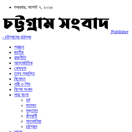
শুক্রবার, আগস্ট ৭, ২০২৬
Publisher
- চট্টগ্রামের কন্ঠস্বর
প্রচ্ছদ
জাতীয়
রাজনীতি
আন্তর্জাতিক
খেলাধুলা
তথ্য প্রযুক্তি
বিনোদন
নারী ও শিশু
বিশেষ সংবাদ
সারা বাংলা
ধর্ম
মতামত
মুক্তমত
বাঁশখালী
সাতকানিয়া
চট্টগ্রাম
আরো