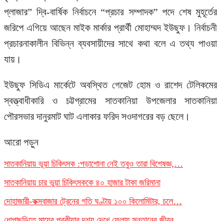
প্লাজার” দ্বি-বার্ষিক নির্বাচনে “প্রচার সম্পাদক” পদে শেষ মুহূর্তের
জরিপে এগিয়ে আছেন মাইক মার্কার প্রার্থী মোহাম্মদ ইউছুফ। নির্বাচনী
প্রচারনাকালীন বিভিন্ন ব্যবসায়ীদের সাথে কথা বলে এ তথ্য পাওয়া
যায়।
ইউছুফ সিডিএ মার্কেটে অবস্থিত গেজেট হোম ও রাশেদ টেলিকমের
স্বত্ত্বাধীকারি ও চট্টগ্রামের সাতকানিয়া উপজেলার সাতকানিয়া
পৌরসভার দানুরমাট ঘাট এলাকার ফরিদ সওদাগরের বড় ছেলে।
আরো পড়ুন
সাতকানিয়ায় ভূয়া চিকিৎসক :পড়াশোনা নেই তবুও তারা বিশেষজ্ঞ,…
সাতকানিয়ায় চার ভুয়া চিকিৎসককে ৪০ হাজার টাকা জরিমানা
দোহাজারী-কক্সবাজার ট্রেনের গতি ঘণ্টায় ১০০ কিলোমিটার, চলে…
ধোপাছড়িতে মায়ের পরকীয়ার দৃশ্য দেখে ফেলায় সন্তানের জীবন…