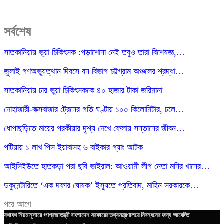
সর্বশেষ
সাতকানিয়ায় ভূয়া চিকিৎসক :পড়াশোনা নেই তবুও তারা বিশেষজ্ঞ,…
জুলাই গণঅভ্যুত্থান দিবসে বন বিভাগ চট্টগ্রাম অঞ্চলের শ্রদ্ধা…
সাতকানিয়ায় চার ভুয়া চিকিৎসককে ৪০ হাজার টাকা জরিমানা
দোহাজারী-কক্সবাজার ট্রেনের গতি ঘণ্টায় ১০০ কিলোমিটার, চলে…
ধোপাছড়িতে মায়ের পরকীয়ার দৃশ্য দেখে ফেলায় সন্তানের জীবন…
পটিয়ায় ১ লাখ পিস ইয়াবাসহ ৬ বাইকার গ্যাং আটক
আইসিইউতে হাতকড়া পরা ছবি ভাইরাল: আওয়ামী লীগ নেতা মনির খানের…
ডকুমেন্টারিতে ‘এক দফার ঘোষক’ ইস্যুতে প্রতিবাদ, মাহিন সরকারকে…
পরে
আগে
যথাযথ নিয়মানুসারে গণপ্রজাতন্ত্রী বাংলাদেশ সরকারের তথ্যমন্ত্রণালয়ে নিবন্ধনের জন্য আবেদিত