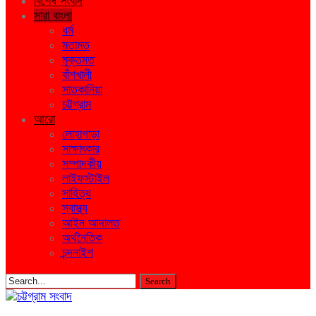
বিশেষ সংবাদ
সারা বাংলা
ধর্ম
মতামত
মুক্তমত
বাঁশখালী
সাতকানিয়া
চট্টগ্রাম
আরো
লোহাগাড়া
সাক্ষাৎকার
সম্পাদকীয়
লাইফস্টাইল
সাহিত্য
স্বাস্থ্য
আইন আদালত
অর্থনৈতিক
চন্দনাইশ