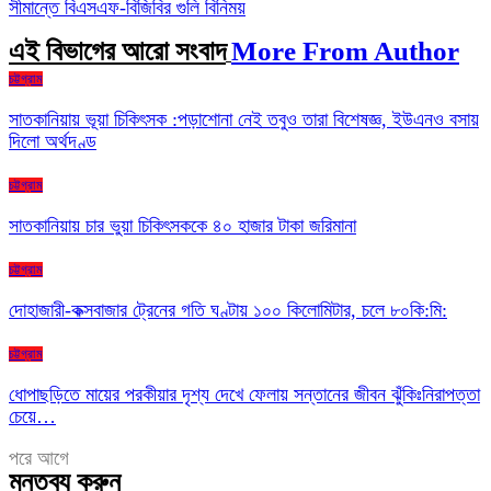
সীমান্তে বিএসএফ-বিজিবির গুলি বিনিময়
এই বিভাগের আরো সংবাদ
More From Author
চট্টগ্রাম
সাতকানিয়ায় ভূয়া চিকিৎসক :পড়াশোনা নেই তবুও তারা বিশেষজ্ঞ, ইউএনও বসায়
দিলো অর্থদণ্ড
চট্টগ্রাম
সাতকানিয়ায় চার ভুয়া চিকিৎসককে ৪০ হাজার টাকা জরিমানা
চট্টগ্রাম
দোহাজারী-কক্সবাজার ট্রেনের গতি ঘণ্টায় ১০০ কিলোমিটার, চলে ৮০কি:মি:
চট্টগ্রাম
ধোপাছড়িতে মায়ের পরকীয়ার দৃশ্য দেখে ফেলায় সন্তানের জীবন ঝুঁকিঃনিরাপত্তা
চেয়ে…
পরে
আগে
মন্তব্য করুন