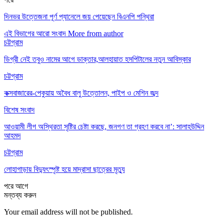
দিনভর উত্তেজনা পূর্ণ প্যানেলে জয় পেয়েছেন বিএনপি পন্থিরা
এই বিভাগের আরো সংবাদ
More from author
চট্টগ্রাম
ডিগ্রী নেই তবুও নামের আগে ডাক্তার,আলহায়াত হসপিটালের নতুন আবিস্কার
চট্টগ্রাম
কক্সবাজারের-পেকুয়ায় অবৈধ বালু উত্তোলন, পাইপ ও মেশিন জব্দ
বিশেষ সংবাদ
আওয়ামী লীগ অস্থিরতা সৃষ্টির চেষ্টা করছে, জনগণ তা গ্রহণ করবে না’: সালাহউদ্দিন
আহমদ
চট্টগ্রাম
লোহাগাড়ায় বিদ্যুৎস্পৃষ্ট হয়ে মাদ্রাসা ছাত্রের মৃত্যু
পরে
আগে
মন্তব্য করুন
Your email address will not be published.