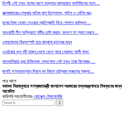
ডিগ্রী নেই তবুও নামের আগে ডাক্তার,আলহায়াত হসপিটালের নতুন…
কক্সবাজারের-পেকুয়ায় অবৈধ বালু উত্তোলন, পাইপ ও মেশিন জব্দ
ঘুষের টাকা ফেরত দেওয়ার প্রতিশ্রুতি দিয়ে গোপনে কর্মস্থল…
আওয়ামী লীগ অস্থিরতা সৃষ্টির চেষ্টা করছে, জনগণ তা গ্রহণ করবে…
লোহাগাড়ায় বিদ্যুৎস্পৃষ্ট হয়ে মাদ্রাসা ছাত্রের মৃত্যু
এওচিয়ায় ডলু নদী ভাঙ্গন:ভেসে যেতে পারে নেয়ামত আলী পাড়া
সাতকানিয়ায় ভূয়া চিকিৎসক :পড়াশোনা নেই তবুও তারা বিশেষজ্ঞ,…
জুলাই গণঅভ্যুত্থান দিবসে বন বিভাগ চট্টগ্রাম অঞ্চলের শ্রদ্ধা…
পরে
আগে
যথাযথ নিয়মানুসারে গণপ্রজাতন্ত্রী বাংলাদেশ সরকারের তথ্যমন্ত্রণালয়ে নিবন্ধনের জন্য
আবেদিত
কারিগরি সহযোগীতায়ঃ
কোডেক্স টেকনোলজি