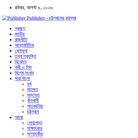
রবিবার, আগস্ট ৯, ২০২৬
Publisher - চট্টগ্রামের কন্ঠস্বর
প্রচ্ছদ
জাতীয়
রাজনীতি
আন্তর্জাতিক
খেলাধুলা
তথ্য প্রযুক্তি
বিনোদন
নারী ও শিশু
বিশেষ সংবাদ
সারা বাংলা
ধর্ম
মতামত
মুক্তমত
বাঁশখালী
সাতকানিয়া
চট্টগ্রাম
আরো
লোহাগাড়া
সাক্ষাৎকার
সম্পাদকীয়