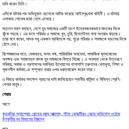
দাবি করেন তিনি।
এদিকে ঘটনার পর অভিযুক্ত ছেলেকে আটক করেছে আইনশৃঙ্খলা বাহিনী। এ ঘটনায়
এলাকায় শোকের ছায়া নেমে এসেছে।
সচেতন মহল বলছেন, দেশে যুব সমাজের একটি অংশ উদ্বেগজনকভাবে মাদকের দিকে
ঝুঁকে পড়ছে। এর ফলে পরিবার ও সমাজে খুন, চুরি, ছিনতাইসহ নানা অপরাধ বাড়ছে।
তারা মনে করেন, মাদক শুধু একজন ব্যক্তিকে নয়, পুরো পরিবার ও সমাজকে ধ্বংসের দিকে
ঠেলে দেয়।
বিশেষজ্ঞদের মতে, বেকারত্ব, অসৎ সঙ্গ, পারিবারিক অবহেলা, সামাজিক মূল্যবোধের
অবক্ষয় এবং সহজলভ্য মাদক যুব সমাজকে বিপথে নিচ্ছে। এ অবস্থা থেকে উত্তরণে
পরিবার, সমাজ ও প্রশাসনের সমন্বিত উদ্যোগের পাশাপাশি তরুণদের খেলাধুলা, শিক্ষা ও
সৃজনশীল কর্মকাণ্ডে সম্পৃক্ত করার ওপর গুরুত্বারোপ করেন তারা।
এ বিষয়ে কার্যকর পদক্ষেপ গ্রহণের দাবি জানিয়েছেন স্থানীয় বাসিন্দা ও বিভিন্ন শ্রেণি-
পেশার মানুষ।
শেয়ার
আগে
কুতুবদিয়া অ্যাপ্রোচ রোডের বরাদ্দ আত্মসাৎ, স্টাফ কোয়ার্টারও বেচার অভিযোগ ওঠেছে
উপকূলীয় বন বিভাগের বিরুদ্ধে
পরে