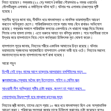
নিহত হয়েছেন। শুক্রবার (২২ মে) সকালে চকরিয়া পৌরসভার ৬ নম্বর ওয়ার্ডের
মৌলভীরকুম এলাকায় এ মর্মান্তিক ঘটনা ঘটে। ঘটনার পর এলাকায় চাঞ্চল্যের সৃষ্টি
হয়েছে।
স্থানীয় সূত্রে জানা যায়, দীর্ঘদিন ধরে মাদকাসক্ত ও মানসিক ভারসাম্যহীন আচরণ
করতেন অভিযুক্ত ছেলে। পারিবারিকভাবে তাকে প্রায় সময় বেঁধে রাখারও অভিযোগ
রয়েছে। শুক্রবার সকালে পারিবারিক কলহের একপর্যায়ে সে ধারালো অস্ত্র দিয়ে নিজের
পিতার ওপর হামলা চালায়। এতে গুরুতর আহত হন খলিলুর রহমান। পরে স্থানীয়রা তাকে
উদ্ধার করে হাসপাতালে নিয়ে গেলে কর্তব্যরত চিকিৎসক মৃত ঘোষণা করেন।
হাসপাতাল সূত্র জানায়, নিহতের শরীরে একাধিক আঘাতের চিহ্ন রয়েছে। ঘটনার
ভয়াবহতায় স্বজনদের আহাজারিতে হাসপাতাল এলাকা ভারী হয়ে ওঠে। নিহতের মরদেহ
ময়নাতদন্তের জন্য হাসপাতালের মর্গে রাখা হয়েছে।
আরো পড়ুন
ডিগ্রী নেই তবুও নামের আগে ডাক্তার,আলহায়াত হসপিটালের নতুন…
কক্সবাজারের-পেকুয়ায় অবৈধ বালু উত্তোলন, পাইপ ও মেশিন জব্দ
আওয়ামী লীগ অস্থিরতা সৃষ্টির চেষ্টা করছে, জনগণ তা গ্রহণ করবে…
লোহাগাড়ায় বিদ্যুৎস্পৃষ্ট হয়ে মাদ্রাসা ছাত্রের মৃত্যু
নিহতের স্ত্রী জানান, তাদের ছেলে প্রায় ১০ বছর ধরে মাদকাসক্ত ছিল এবং অস্বাভাবিক
আচরণ করত। পরিবারের সদস্যরা বহুবার তাকে চিকিৎসা করানোর চেষ্টা করেছেন বলেও