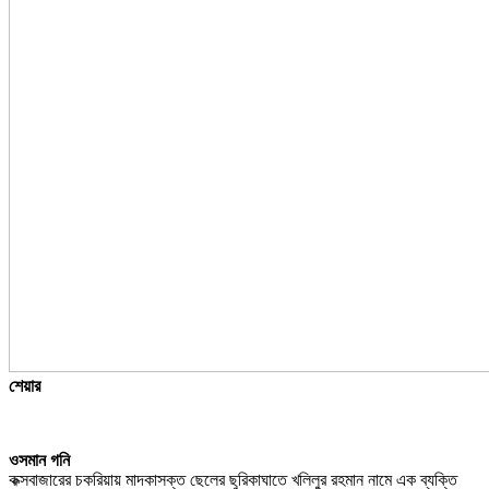
শেয়ার
ওসমান গনি
কক্সবাজারের চকরিয়ায় মাদকাসক্ত ছেলের ছুরিকাঘাতে খলিলুর রহমান নামে এক ব্যক্তি