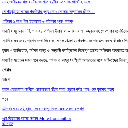
দোহাজারী-কক্সবাজার ট্রেনের গতি ঘণ্টায় ১০০ কিলোমিটার, চলে…
ধোপাছড়িতে মায়ের পরকীয়ার দৃশ্য দেখে ফেলায় সন্তানের জীবন…
পটিয়ায় ১ লাখ পিস ইয়াবাসহ ৬ বাইকার গ্যাং আটক
স্থানীয় সূত্রের দাবি, গত ২৪ এপ্রিল ইয়াবা ও অন্যান্য মাদকদ্রব্যসহ গ্রেপ্তার হয়েছি
স্থানীয়দের মধ্যে প্রশ্ন দেখা দিয়েছে, মাদক মামলায় গ্রেপ্তারের পর এত দ্রুত কীভাবে
র‌্যাব-৭ জানিয়েছে, অবৈধ অস্ত্র ও সন্ত্রাসী কার্যক্রমের বিরুদ্ধে তাদের অভিযান অব্যাহ
স্থানীয় সচেতন মহল মনে করছে, মাদক ও অস্ত্র সংশ্লিষ্ট অপরাধের সঙ্গে জড়িতদের বিরুদ
শেয়ার
আগে
কানে হেডফোন লাগিয়ে রেললাইনে হাঁটার সময় ট্রেনে কাটা পড়ে এক যুবকের মৃত্যু
পরে
চট্টগ্রামে রাতেই ছুরি ঢুকিয়ে কেঁড়ে নিলো এক তরুণের প্রাণ
এই বিভাগের আরো সংবাদ
More from author
চট্টগ্রাম