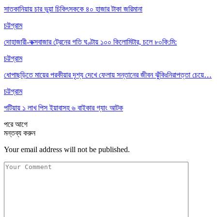
সাতকানিয়ায় চার ভুয়া চিকিৎসককে ৪০ হাজার টাকা জরিমানা
চট্টগ্রাম
দোহাজারী-কক্সবাজার ট্রেনের গতি ঘণ্টায় ১০০ কিলোমিটার, চলে ৮০কি:মি:
চট্টগ্রাম
ধোপাছড়িতে মায়ের পরকীয়ার দৃশ্য দেখে ফেলায় সন্তানের জীবন ঝুঁকিঃনিরাপত্তা চেয়ে…
চট্টগ্রাম
পটিয়ায় ১ লাখ পিস ইয়াবাসহ ৬ বাইকার গ্যাং আটক
পরে
আগে
মন্তব্য করুন
Your email address will not be published.