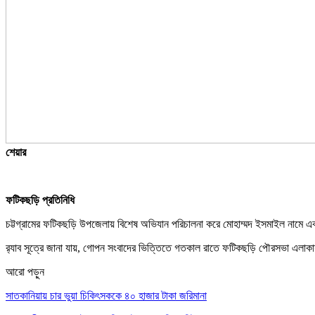
শেয়ার
ফটিকছড়ি প্রতিনিধি
চট্টগ্রামের ফটিকছড়ি উপজেলায় বিশেষ অভিযান পরিচালনা করে মোহাম্মদ ইসমাইল নামে এক ব
র‌্যাব সূত্রে জানা যায়, গোপন সংবাদের ভিত্তিতে গতকাল রাতে ফটিকছড়ি পৌরসভা এলাকায
আরো পড়ুন
সাতকানিয়ায় চার ভুয়া চিকিৎসককে ৪০ হাজার টাকা জরিমানা