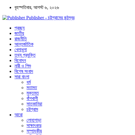
বৃহস্পতিবার, আগস্ট ৬, ২০২৬
Publisher - চট্টগ্রামের কন্ঠস্বর
প্রচ্ছদ
জাতীয়
রাজনীতি
আন্তর্জাতিক
খেলাধুলা
তথ্য প্রযুক্তি
বিনোদন
নারী ও শিশু
বিশেষ সংবাদ
সারা বাংলা
ধর্ম
মতামত
মুক্তমত
বাঁশখালী
সাতকানিয়া
চট্টগ্রাম
আরো
লোহাগাড়া
সাক্ষাৎকার
সম্পাদকীয়