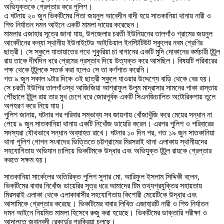
অভিযুক্তকে গ্রেপ্তার করে পুলিশ।
এ ঘটনায় ২০ জুন ভিকটিমের পিতা জয়নুল আবেদীন বাদী হয়ে সাতকানিয়া থানায় নারী ও
শিশু নির্যাতন দমন আইনে একটি মামলা দায়ের করেছেন।
মামলার এজাহার সূত্রে জানা যায়, উপজেলার চরতী ইউনিয়নের তালগাঁও গ্রামের জয়নুল
আবেদীনের কন্যা স্থানীয় ইউনাইটেড আইডিয়াল ইনস্টিটিউট স্কুলের নবম শ্রেণির
ছাত্রী। সে স্কুলে যাতায়াতের পথে পুকুরিয়া চা বাগানের একটি মুদি দোকানের কর্মচারী টুটুল
রায় তাকে দীর্ঘদিন ধরে প্রেমের প্রস্তাব দিয়ে উত্যক্ত করে আসছিল। বিষয়টি পরিবারের
পক্ষ থেকে টুটুলকে সতর্ক করা হলেও সে তা কর্ণপাত করেনি।
গত ৯ জুন সকাল ৯টার দিকে ওই ছাত্রী স্কুলে যাওয়ার উদ্দেশ্যে বাড়ি থেকে বের হয়।
সে চরতী ইউপির তালগাঁওস্থ আজিজিয়া আশ্রাফুল উলুম মাদ্রাসার সামনের পাকা রাস্তায়
পৌঁছালে টুটুল রায় তার মুখ চেপে ধরে জোরপূর্বক একটি সিএনজিচালিত অটোরিকশায় তুলে
অপহরণ করে নিয়ে যায়।
পুলিশ জানায়, ঘটনার পর পরিবার সম্ভাব্য সব জায়গায় খোঁজাখুঁজি করে মেয়ের সন্ধান না
পেয়ে ৯ জুন সাতকানিয়া থানায় একটি নিখোঁজ ডায়েরি করেন। এরপর পুলিশ ও পরিবারের
সদস্যরা যৌথভাবে সন্ধান অব্যাহত রাখে। ঘটনার ১০ দিন পর, গত ১৯ জুন সাতকানিয়া
থানা পুলিশ গোপন সংবাদের ভিত্তিতে চট্টগ্রামের মিরসরাই থানা এলাকায় স্থানীয়দের
সহযোগিতায় অভিযান চালিয়ে ভিকটিমকে উদ্ধার এবং অভিযুক্ত টুটুল রায়কে গ্রেপ্তার
করতে সক্ষম হয়।
সাতকানিয়া সার্কেলের অতিরিক্ত পুলিশ সুপার মো. আরিফুল ইসলাম সিদ্দিকী বলেন,
ভিকটিমের বাবার নিখোঁজ ডায়েরির সূত্র ধরে আমাদের টিম তথ্যপ্রযুক্তির সহায়তায়
মিরসরাই এলাকা থেকে এলাকাবাসীর সহযোগিতায় কিশোরী মেয়েটিকে উদ্ধার এবং
আসামিকে গ্রেপ্তার করেছে। ভিকটিমের বাবার লিখিত এজাহারটি নারী ও শিশু নির্যাতন
দমন আইনে নিয়মিত মামলা হিসেবে রুজু করা হয়েছে। ভিকটিমের ডাক্তারি পরীক্ষা ও
আদালতে জবানবন্দী রেকর্ডের প্রক্রিয়া চলছে।