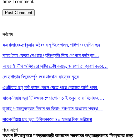
time I comment.
সর্বশেষ
কক্সবাজারের-পেকুয়ায় অবৈধ বালু উত্তোলন, পাইপ ও মেশিন জব্দ
ঘুষের টাকা ফেরত দেওয়ার প্রতিশ্রুতি দিয়ে গোপনে কর্মস্থল…
আওয়ামী লীগ অস্থিরতা সৃষ্টির চেষ্টা করছে, জনগণ তা গ্রহণ করবে…
লোহাগাড়ায় বিদ্যুৎস্পৃষ্ট হয়ে মাদ্রাসা ছাত্রের মৃত্যু
এওচিয়ায় ডলু নদী ভাঙ্গন:ভেসে যেতে পারে নেয়ামত আলী পাড়া
সাতকানিয়ায় ভূয়া চিকিৎসক :পড়াশোনা নেই তবুও তারা বিশেষজ্ঞ,…
জুলাই গণঅভ্যুত্থান দিবসে বন বিভাগ চট্টগ্রাম অঞ্চলের শ্রদ্ধা…
সাতকানিয়ায় চার ভুয়া চিকিৎসককে ৪০ হাজার টাকা জরিমানা
পরে
আগে
যথাযথ নিয়মানুসারে গণপ্রজাতন্ত্রী বাংলাদেশ সরকারের তথ্যমন্ত্রণালয়ে নিবন্ধনের জন্য