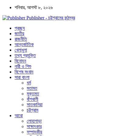
শনিবার, আগস্ট ৮, ২০২৬
Publisher - চট্টগ্রামের কন্ঠস্বর
প্রচ্ছদ
জাতীয়
রাজনীতি
আন্তর্জাতিক
খেলাধুলা
তথ্য প্রযুক্তি
বিনোদন
নারী ও শিশু
বিশেষ সংবাদ
সারা বাংলা
ধর্ম
মতামত
মুক্তমত
বাঁশখালী
সাতকানিয়া
চট্টগ্রাম
আরো
লোহাগাড়া
সাক্ষাৎকার
সম্পাদকীয়