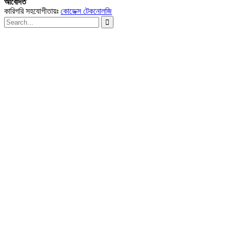
আবেদিত
কারিগরি সহযোগীতায়ঃ
কোডেক্স টেকনোলজি