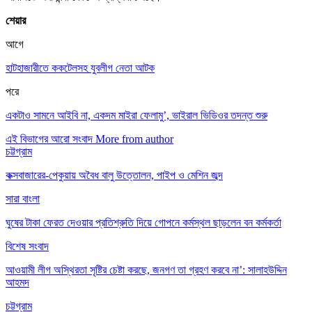
শেয়ার
আগে
হাটহাজারীতে ককটেলসহ যুবলীগ নেতা আটক
পরে
একটাও সামনে আইবি না, একদম মাইরা ফেলামু’, ভাইরাল ভিডিওর তদন্ত শুরু
এই বিভাগের আরো সংবাদ
More from author
চট্টগ্রাম
কক্সবাজারের-পেকুয়ায় অবৈধ বালু উত্তোলন, পাইপ ও মেশিন জব্দ
সারা বাংলা
ঘুষের টাকা ফেরত দেওয়ার প্রতিশ্রুতি দিয়ে গোপনে কর্মস্থল ছাড়লেন বন কর্মকর্তা
বিশেষ সংবাদ
আওয়ামী লীগ অস্থিরতা সৃষ্টির চেষ্টা করছে, জনগণ তা গ্রহণ করবে না’: সালাহউদ্দিন
আহমদ
চট্টগ্রাম