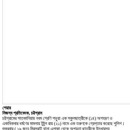
শেয়ার
নিজস্ব প্রতিবেদক, চট্টগ্রাম
চট্টগ্রামের সাতকানিয়ায় নবম শ্রেণি পড়ুয়া এক স্কুলছাত্রীকে (১৪) অপহরণ ও
একাধিকবার ধর্ষণের মামলায় টুটুল রায় (২১) নামে এক তরুণকে গ্রেপ্তার করেছে পুলিশ।
শুক্রবার ( ১৯ জুন) মিরসরাই থানা এলাকা থেকে অপহৃতা ছাত্রীকে উদ্ধারসহ