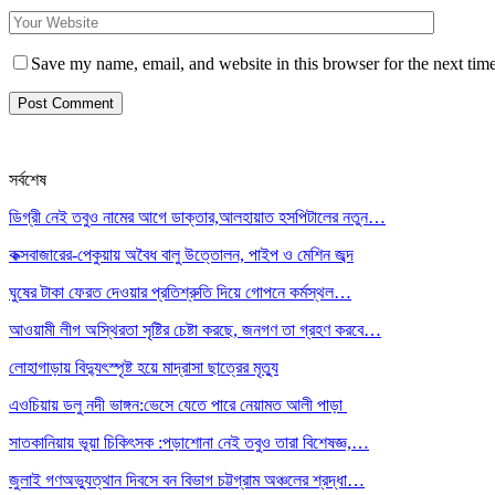
Save my name, email, and website in this browser for the next tim
সর্বশেষ
ডিগ্রী নেই তবুও নামের আগে ডাক্তার,আলহায়াত হসপিটালের নতুন…
কক্সবাজারের-পেকুয়ায় অবৈধ বালু উত্তোলন, পাইপ ও মেশিন জব্দ
ঘুষের টাকা ফেরত দেওয়ার প্রতিশ্রুতি দিয়ে গোপনে কর্মস্থল…
আওয়ামী লীগ অস্থিরতা সৃষ্টির চেষ্টা করছে, জনগণ তা গ্রহণ করবে…
লোহাগাড়ায় বিদ্যুৎস্পৃষ্ট হয়ে মাদ্রাসা ছাত্রের মৃত্যু
এওচিয়ায় ডলু নদী ভাঙ্গন:ভেসে যেতে পারে নেয়ামত আলী পাড়া
সাতকানিয়ায় ভূয়া চিকিৎসক :পড়াশোনা নেই তবুও তারা বিশেষজ্ঞ,…
জুলাই গণঅভ্যুত্থান দিবসে বন বিভাগ চট্টগ্রাম অঞ্চলের শ্রদ্ধা…