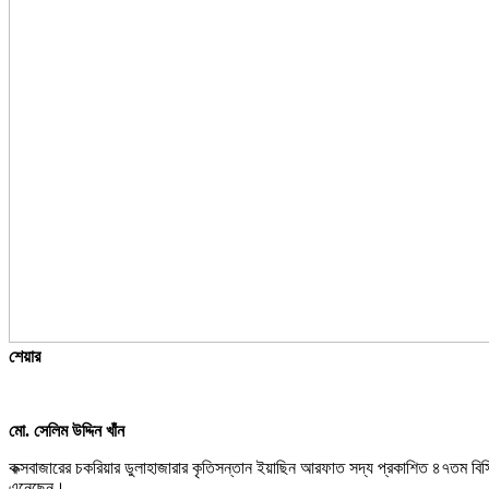
শেয়ার
মো. সেলিম উদ্দিন খাঁন
কক্সবাজারের চকরিয়ার ডুলাহাজারার কৃতিসন্তান ইয়াছিন আরফাত সদ্য প্রকাশিত ৪৭তম বি
এনেছেন।,