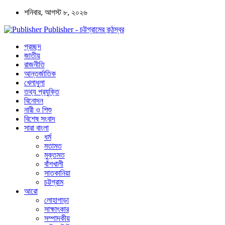
শনিবার, আগস্ট ৮, ২০২৬
Publisher - চট্টগ্রামের কন্ঠস্বর
প্রচ্ছদ
জাতীয়
রাজনীতি
আন্তর্জাতিক
খেলাধুলা
তথ্য প্রযুক্তি
বিনোদন
নারী ও শিশু
বিশেষ সংবাদ
সারা বাংলা
ধর্ম
মতামত
মুক্তমত
বাঁশখালী
সাতকানিয়া
চট্টগ্রাম
আরো
লোহাগাড়া
সাক্ষাৎকার
সম্পাদকীয়