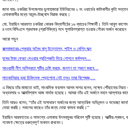
জানা যায়- চকরিয়া উপজেলার ডুলাহাজারা ইউনিয়নের ২ নং ওয়ার্ডের কাটাখালীর কৃতি সন্ত
এলাকাবাসীর মধ্যে আনন্দ-উচ্ছ্বাস বিরাজ করছে।
মো. ইয়াছিন আরফাত চকরিয়া কোরক বিদ্যাপীঠের ১৬ ব্যাচের শিক্ষার্থী। তিনি আবুল কাশে
৪৭তম বিসিএসে প্রভাষক (প্রাণিবিদ্যা) পদে সুপারিশপ্রাপ্ত হওয়ার গৌরব অর্জন করেছেন
আরো পড়ুন
কক্সবাজারের-পেকুয়ায় অবৈধ বালু উত্তোলন, পাইপ ও মেশিন জব্দ
ঘুষের টাকা ফেরত দেওয়ার প্রতিশ্রুতি দিয়ে গোপনে কর্মস্থল…
আওয়ামী লীগ অস্থিরতা সৃষ্টির চেষ্টা করছে, জনগণ তা গ্রহণ করবে…
সাতকানিয়ায় ভূয়া চিকিৎসক :পড়াশোনা নেই তবুও তারা বিশেষজ্ঞ,…
এ বিষয়ে তাঁর মামাতো ভাই, সাংবাদিক ফয়সাল আলম সাগর বলেন, লক্ষ্যে পৌঁছানোর নিয়ত 
অধ্যবসায় ও আত্মবিশ্বাস আজ সার্থক হয়েছে। আমরা তাঁর এই অর্জনে মহান আল্লাহর কা
তিনি আরও বলেন, “তাঁর এই অসাধারণ অর্জনের জন্য আন্তরিক অভিনন্দন ও শুভেচ্ছা জা
দোয়া করছি। সকলের কাছেও তাঁর জন্য দোয়া কামনা করছি।”
ইয়াছিন আরফাতের এ সাফল্যে এলাকায় উৎসবমুখর পরিবেশ সৃষ্টি হয়েছে। আত্মীয়-স্বজন, বন্ধু-ব
গবেষণা ক্ষেত্রে গুরুত্বপূর্ণ অবদান রাখবেন।