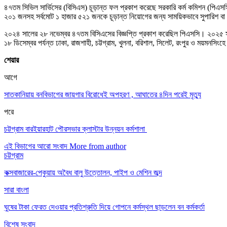
৪৭তম সিভিল সার্ভিসের (বিসিএস) চূড়ান্ত ফল প্রকাশ করেছে সরকারি কর্ম কমিশন (পি
২০১ জনসহ সর্বমোট ১ হাজার ৫২১ জনকে চূড়ান্ত নিয়োগের জন্য সাময়িকভাবে সুপারিশ ব
২০২৪ সালের ২৮ নভেম্বর ৪৭তম বিসিএসের বিজ্ঞপ্তি প্রকাশ করেছিল পিএসসি। ২০২৫ সাল
১৮ ডিসেম্বর পর্যন্ত ঢাকা, রাজশাহী, চট্টগ্রাম, খুলনা, বরিশাল, সিলেট, রংপুর ও ময়মনসিং
শেয়ার
আগে
সাতকানিয়ায় বনবিভাগের জায়গার বিরোধেই অপহরণ , আঘাতের ৪দিন পরেই মৃত্যু
পরে
চট্টগ্রাম বারইয়ারহাট পৌরসভার ক্লাস্টার উন্নয়ন কর্মশালা ‎
এই বিভাগের আরো সংবাদ
More from author
চট্টগ্রাম
কক্সবাজারের-পেকুয়ায় অবৈধ বালু উত্তোলন, পাইপ ও মেশিন জব্দ
সারা বাংলা
ঘুষের টাকা ফেরত দেওয়ার প্রতিশ্রুতি দিয়ে গোপনে কর্মস্থল ছাড়লেন বন কর্মকর্তা
বিশেষ সংবাদ