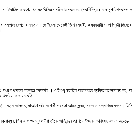
ান মো. ইয়াছিন আরফাত ৪৭তম বিসিএস পরীক্ষায় প্রভাষক (প্রাণিবিদ্যা) পদে সুপারিশপ্রাপ্ত 
ম ও মমতাজ বেগমের সন্তান। ছোটবেলা থেকেই তিনি মেধাবী, অধ্যবসায়ী ও পরিশ্রমী হিসেবে 
।
ও সংকল্প থাকলে সফলতা আসবেই’। এটি শুধু ইয়াছিন আরফাতের ব্যক্তিগত সাফল্য নয়, আমাদে
ছে শুকরিয়া আদায় করছি।”
নাই। মহান আল্লাহ তাআলা তাঁর আগামী পথচলা আরও সুন্দর, সফল ও কল্যাণময় করুন। তিনি
ান্ধব, শিক্ষক ও শুভানুধ্যায়ীরা তাঁকে অভিনন্দন জানিয়ে উজ্জ্বল ভবিষ্যৎ কামনা করেছেন। স্