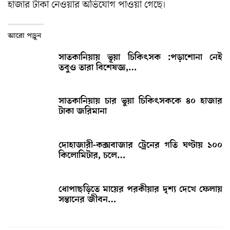
হাজার টাকা নেওয়ার অভিযোগ পাওয়া গেছে।
আরো পড়ুন
সাতকানিয়ায় ভূয়া চিকিৎসক :পড়াশোনা নেই
তবুও তারা বিশেষজ্ঞ,…
সাতকানিয়ায় চার ভুয়া চিকিৎসককে ৪০ হাজার
টাকা জরিমানা
দোহাজারী-কক্সবাজার ট্রেনের গতি ঘণ্টায় ১০০
কিলোমিটার, চলে…
ধোপাছড়িতে মায়ের পরকীয়ার দৃশ্য দেখে ফেলায়
সন্তানের জীবন…