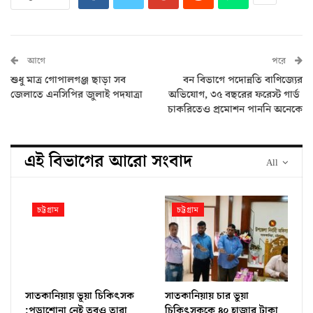
আগে
পরে
শুধু মাত্র গোপালগঞ্জ ছাড়া সব
বন বিভাগে পদোন্নতি বাণিজ্যের
জেলাতে এনসিপির জুলাই পদযাত্রা
অভিযোগ, ৩৫ বছরের ফরেস্ট গার্ড
চাকরিতেও প্রমোশন পাননি অনেকে
এই বিভাগের আরো সংবাদ
All
চট্টগ্রাম
চট্টগ্রাম
সাতকানিয়ায় ভূয়া চিকিৎসক
সাতকানিয়ায় চার ভুয়া
:পড়াশোনা নেই তবুও তারা
চিকিৎসককে ৪০ হাজার টাকা