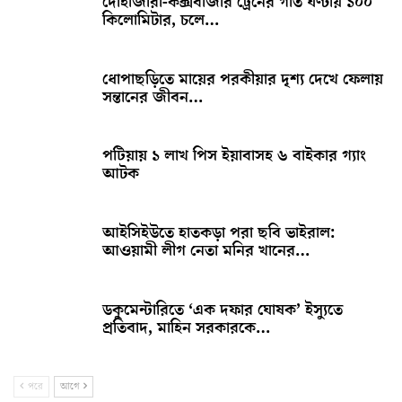
দোহাজারী-কক্সবাজার ট্রেনের গতি ঘণ্টায় ১০০
কিলোমিটার, চলে…
ধোপাছড়িতে মায়ের পরকীয়ার দৃশ্য দেখে ফেলায়
সন্তানের জীবন…
পটিয়ায় ১ লাখ পিস ইয়াবাসহ ৬ বাইকার গ্যাং
আটক
আইসিইউতে হাতকড়া পরা ছবি ভাইরাল:
আওয়ামী লীগ নেতা মনির খানের…
ডকুমেন্টারিতে ‘এক দফার ঘোষক’ ইস্যুতে
প্রতিবাদ, মাহিন সরকারকে…
পরে
আগে