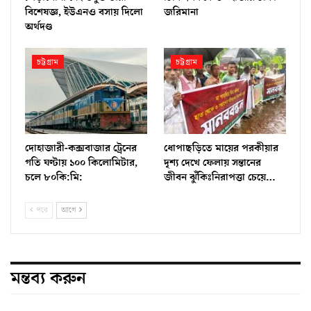
বিশেষজ্ঞ, ইউএনও বসায় দিলো
জরিমানা
অর্থদণ্ড
চট্টগ্রাম
চট্টগ্রাম
দোহাজারী-কক্সবাজার ট্রেনের
ধোপাছড়িতে মায়ের পরকীয়ার
গতি ঘণ্টায় ১০০ কিলোমিটার,
দৃশ্য দেখে ফেলায় সন্তানের
চলে ৮০কি:মি:
জীবন ঝুঁকিঃনিরাপত্তা চেয়ে…
পরে
আগে
মন্তব্য করুন