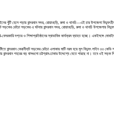
লন লাইনের খুঁটি হেলে পড়ায় বান্দরবান সদর, রোয়াংছড়ি, রুমা ও থানচি—এই চার উপজেলা বিদ
নিহাট সড়কের রেইচা সড়কের এ ঘটনায় বান্দরবান সদর, রোয়াংছড়ি, রুমা ও থানচি উপজেলায় বিদ্য
ারি-বেসরকারি দপ্তর ও শিক্ষাপ্রতিষ্ঠানের স্বাভাবিক কার্যক্রম ব্যাহত হচ্ছে। একইসঙ্গে ম
বৃষ্টিতে বান্দরবান কেরানীহাট সড়কের রেইচা এলাকায় মাটি নরম হয়ে মূল বিদ্যুৎ লাইন ৩৩ কেভি
ড়ায় বান্দরবান শহরের বড় বাসগুলো চট্টগ্রাম-ঢাকার উদ্দেশ্যে যেতে পারছে না। তবে ওই সড়ক