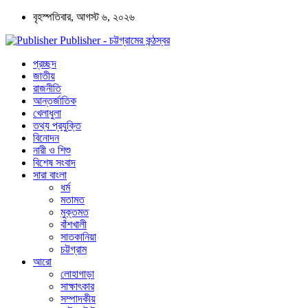
বৃহস্পতিবার, আগস্ট ৬, ২০২৬
Publisher - চট্টগ্রামের কন্ঠস্বর
প্রচ্ছদ
জাতীয়
রাজনীতি
আন্তর্জাতিক
খেলাধুলা
তথ্য প্রযুক্তি
বিনোদন
নারী ও শিশু
বিশেষ সংবাদ
সারা বাংলা
ধর্ম
মতামত
মুক্তমত
বাঁশখালী
সাতকানিয়া
চট্টগ্রাম
আরো
লোহাগাড়া
সাক্ষাৎকার
সম্পাদকীয়