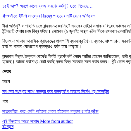
১৫ই আগষ্ট স্মরণে কালো ব্যাজ ধারণের কর্মসূচি হাতে নিয়েছে…
বাঁশখালীতে ইউপি সদস্যের বিরুদ্ধে পাহাড়ের মাটি বেচার অভিযোগ
টানা অতিবৃষ্টি ও পাহাড়ি ঢলে বান্দরবান-কেরানিহাট সড়কের রেইচা এলাকায় বিদ্যুৎ সঞ্চা
ইন্টারনেট সেবায় চরম বিঘ্ন ঘটছে। সোমবার (৬ জুলাই) সন্ধ্যা ৬টার দিকে বান্দরবান-কেরা
বিদ্যুৎ না থাকায় আবাসিক গ্রাহকদের পাশাপাশি ব্যবসাপ্রতিষ্ঠান, ব্যাংক, হাসপাতাল, সরক
চার্জ না থাকায় যোগাযোগ ব্যবস্থাও দুর্বল হয়ে পড়েছে।
বান্দরবান বিদ্যুৎ উন্নয়ন বোর্ডের নির্বাহী প্রকৌশলী সৈয়দ আমির হোসেন জানিয়েছেন, ভারী 
হয়েছে। আমরা যথাসাধ্য চেষ্টা করছি দ্রুত বিদুৎ সরবরাহ সচল করার জন্য। খুঁটি হেলে প
শেয়ার
আগে
সব সেবা সংস্থার সাথে সমন্বয় করে জনদুর্ভোগ লাঘবের নির্দেশ প্রধানমন্ত্রীর
পরে
সাতকানিয়া -কত এমপি আইলো গেলো হইলোনা দানুরমা’র ঘাটা ব্রীজ
এই বিভাগের আরো সংবাদ
More from author
চট্টগ্রাম