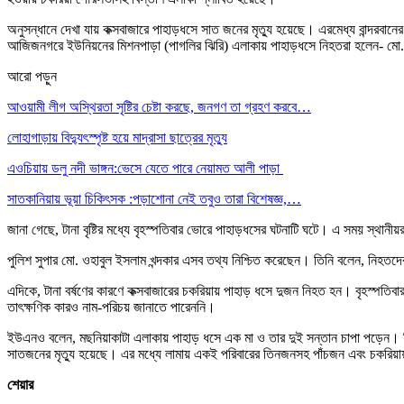
অনুসন্ধানে দেখা যায় কক্সবাজারে পাহাড়ধসে সাত জনের মৃত্যু হয়েছে। এরমেধ্য বান্দর
আজিজনগরে ইউনিয়নের মিশনপাড়া (পাগলির ঝিরি) এলাকায় পাহাড়ধসে নিহতরা হলেন- মো. ইউ
আরো পড়ুন
আওয়ামী লীগ অস্থিরতা সৃষ্টির চেষ্টা করছে, জনগণ তা গ্রহণ করবে…
লোহাগাড়ায় বিদ্যুৎস্পৃষ্ট হয়ে মাদ্রাসা ছাত্রের মৃত্যু
এওচিয়ায় ডলু নদী ভাঙ্গন:ভেসে যেতে পারে নেয়ামত আলী পাড়া
সাতকানিয়ায় ভূয়া চিকিৎসক :পড়াশোনা নেই তবুও তারা বিশেষজ্ঞ,…
জানা গেছে, টানা বৃষ্টির মধ্যে বৃহস্পতিবার ভোরে পাহাড়ধসের ঘটনাটি ঘটে। এ সময় স্থান
পুলিশ সুপার মো. ওহাবুল ইসলাম খন্দকার এসব তথ্য নিশ্চিত করেছেন। তিনি বলেন, নিহতদে
এদিকে, টানা বর্ষণের কারণে কক্সবাজারের চকরিয়ায় পাহাড় ধসে দুজন নিহত হন। বৃহস্পত
তাৎক্ষণিক কারও নাম-পরিচয় জানাতে পারেননি।
ইউএনও বলেন, মছনিয়াকাটা এলাকায় পাহাড় ধসে এক মা ও তার দুই সন্তান চাপা পড়েন। শিশু দু
সাতজনের মৃত্যু হয়েছে। এর মধ্যে লামায় একই পরিবারের তিনজনসহ পাঁচজন এবং চকরিয়ায
শেয়ার