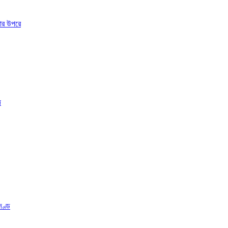
মার উপরে
দ
দণ্ড