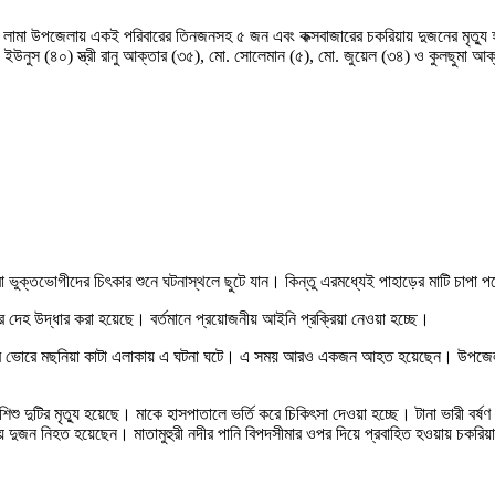
বানের লামা উপজেলায় একই পরিবারের তিনজনসহ ৫ জন এবং কক্সবাজারের চকরিয়ায় দুজনের মৃত্
নুস (৪০) স্ত্রী রানু আক্তার (৩৫), মো. সোলেমান (৫), মো. জুয়েল (৩৪) ও কুলছুমা আক্
ীয়রা ভুক্তভোগীদের চিৎকার শুনে ঘটনাস্থলে ছুটে যান। কিন্তু এরমধ্যেই পাহাড়ের মাটি চাপ
র দেহ উদ্ধার করা হয়েছে। বর্তমানে প্রয়োজনীয় আইনি প্রক্রিয়া নেওয়া হচ্ছে।
িবার ভোরে মছনিয়া কাটা এলাকায় এ ঘটনা ঘটে। এ সময় আরও একজন আহত হয়েছেন। উপজেলা নির
টির মৃত্যু হয়েছে। মাকে হাসপাতালে ভর্তি করে চিকিৎসা দেওয়া হচ্ছে। টানা ভারী বর্ষণ ও প
় দুজন নিহত হয়েছেন। মাতামুহুরী নদীর পানি বিপদসীমার ওপর দিয়ে প্রবাহিত হওয়ায় চকরিয়