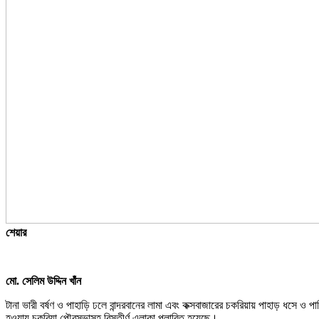
শেয়ার
মো. সেলিম উদ্দিন খাঁন
টানা ভারী বর্ষণ ও পাহাড়ি ঢলে বান্দরবানের লামা এবং কক্সবাজারের চকরিয়ায় পাহাড় ধসে
হওয়ায় চকরিয়া পৌরসভাসহ বিস্তীর্ণ এলাকা প্লাবিত হয়েছে।