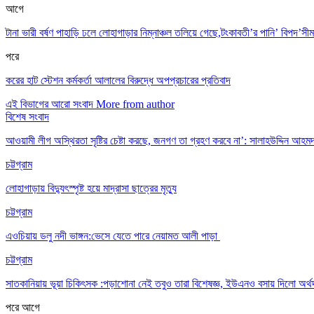
আগে
টানা ভারী বর্ষণ পাহাড়ি ঢলে লোহাগাড়ার নিম্নাঞ্চল তলিয়ে গেছে,টংকাবতী’র পানি’ বিপদ’সী
পরে
করের হাট স্টেশন কর্মকর্তা আলালের বিরুদ্ধে অপপ্রচারের প্রতিবাদ
এই বিভাগের আরো সংবাদ
More from author
বিশেষ সংবাদ
আওয়ামী লীগ অস্থিরতা সৃষ্টির চেষ্টা করছে, জনগণ তা গ্রহণ করবে না’: সালাহউদ্দিন আহম
চট্টগ্রাম
লোহাগাড়ায় বিদ্যুৎস্পৃষ্ট হয়ে মাদ্রাসা ছাত্রের মৃত্যু
চট্টগ্রাম
এওচিয়ায় ডলু নদী ভাঙ্গন:ভেসে যেতে পারে নেয়ামত আলী পাড়া
চট্টগ্রাম
সাতকানিয়ায় ভূয়া চিকিৎসক :পড়াশোনা নেই তবুও তারা বিশেষজ্ঞ, ইউএনও বসায় দিলো অর্থ
পরে
আগে