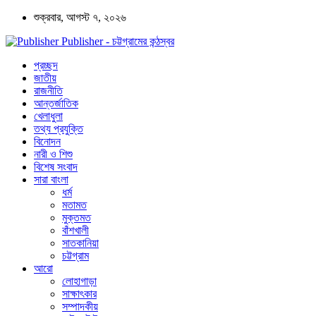
শুক্রবার, আগস্ট ৭, ২০২৬
Publisher - চট্টগ্রামের কন্ঠস্বর
প্রচ্ছদ
জাতীয়
রাজনীতি
আন্তর্জাতিক
খেলাধুলা
তথ্য প্রযুক্তি
বিনোদন
নারী ও শিশু
বিশেষ সংবাদ
সারা বাংলা
ধর্ম
মতামত
মুক্তমত
বাঁশখালী
সাতকানিয়া
চট্টগ্রাম
আরো
লোহাগাড়া
সাক্ষাৎকার
সম্পাদকীয়