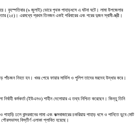
যু হয়। বৃহস্পতিবার (৯ জুলাই) ভোরে পৃথক পাহাড়ধসে এ ঘটনা ঘটে। লামা উপজেলার
তার (২৫)। এরমধ্যে প্রথম তিনজন একই পরিবারের এবং পরের দুজন স্বামী-স্ত্রী।
া পড়ে পাঁচজন নিহত হন। খবর পেয়ে ফায়ার সার্ভিস ও পুলিশ তাদের মরদেহ উদ্ধার করে।
্বাহী কর্মকর্তা (ইউএনও) শাহীন দেলোয়ার এ তথ্য নিশ্চিত করেছেন। কিন্তু তিনি
াহাড়ি ঢলে বান্দরবানের লামা এবং কক্সবাজারের চকরিয়ায় পাহাড় ধসে ও পানিতে ডুবে মোট
া পৌরসভাসহ বিস্তীর্ণ এলাকা প্লাবিত হয়েছে।