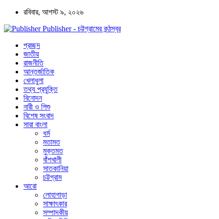
রবিবার, আগস্ট ৯, ২০২৬
Publisher - চট্টগ্রামের কন্ঠস্বর
প্রচ্ছদ
জাতীয়
রাজনীতি
আন্তর্জাতিক
খেলাধুলা
তথ্য প্রযুক্তি
বিনোদন
নারী ও শিশু
বিশেষ সংবাদ
সারা বাংলা
ধর্ম
মতামত
মুক্তমত
বাঁশখালী
সাতকানিয়া
চট্টগ্রাম
আরো
লোহাগাড়া
সাক্ষাৎকার
সম্পাদকীয়