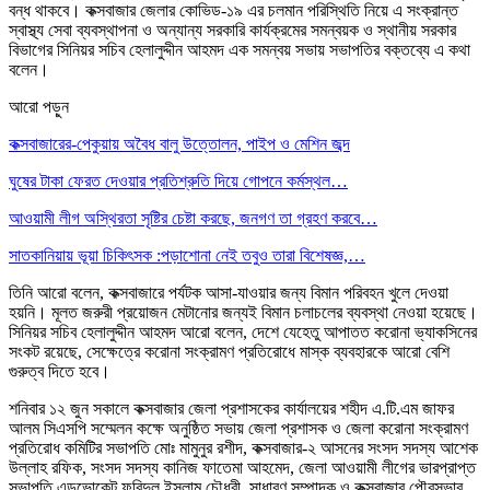
বন্ধ থাকবে। কক্সবাজার জেলার কোভিড-১৯ এর চলমান পরিস্থিতি নিয়ে এ সংক্রান্ত
স্বাস্থ্য সেবা ব্যবস্থাপনা ও অন্যান্য সরকারি কার্যক্রমের সমন্বয়ক ও স্থানীয় সরকার
বিভাগের সিনিয়র সচিব হেলালুদ্দীন আহমদ এক সমন্বয় সভায় সভাপতির বক্তব্যে এ কথা
বলেন।
আরো পড়ুন
কক্সবাজারের-পেকুয়ায় অবৈধ বালু উত্তোলন, পাইপ ও মেশিন জব্দ
ঘুষের টাকা ফেরত দেওয়ার প্রতিশ্রুতি দিয়ে গোপনে কর্মস্থল…
আওয়ামী লীগ অস্থিরতা সৃষ্টির চেষ্টা করছে, জনগণ তা গ্রহণ করবে…
সাতকানিয়ায় ভূয়া চিকিৎসক :পড়াশোনা নেই তবুও তারা বিশেষজ্ঞ,…
তিনি আরো বলেন, কক্সবাজারে পর্যটক আসা-যাওয়ার জন্য বিমান পরিবহন খুলে দেওয়া
হয়নি। মূলত জরুরী প্রয়োজন মেটানোর জন্যই বিমান চলাচলের ব্যবস্থা নেওয়া হয়েছে।
সিনিয়র সচিব হেলালুদ্দীন আহমদ আরো বলেন, দেশে যেহেতু আপাতত করোনা ভ্যাকসিনের
সংকট রয়েছে, সেক্ষেত্রে করোনা সংক্রামণ প্রতিরোধে মাস্ক ব্যবহারকে আরো বেশি
গুরুত্ব দিতে হবে।
শনিবার ১২ জুন সকালে কক্সবাজার জেলা প্রশাসকের কার্যালয়ের শহীদ এ.টি.এম জাফর
আলম সিএসপি সম্মেলন কক্ষে অনুষ্ঠিত সভায় জেলা প্রশাসক ও জেলা করোনা সংক্রামণ
প্রতিরোধ কমিটির সভাপতি মোঃ মামুনুর রশীদ, কক্সবাজার-২ আসনের সংসদ সদস্য আশেক
উল্লাহ রফিক, সংসদ সদস্য কানিজ ফাতেমা আহমেদ, জেলা আওয়ামী লীগের ভারপ্রাপ্ত
সভাপতি এডভোকেট ফরিদুল ইসলাম চৌধুরী, সাধারণ সম্পাদক ও কক্সবাজার পৌরসভার