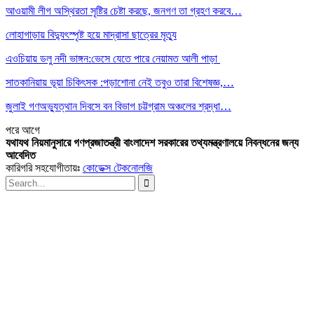
আওয়ামী লীগ অস্থিরতা সৃষ্টির চেষ্টা করছে, জনগণ তা গ্রহণ করবে…
লোহাগাড়ায় বিদ্যুৎস্পৃষ্ট হয়ে মাদ্রাসা ছাত্রের মৃত্যু
এওচিয়ায় ডলু নদী ভাঙ্গন:ভেসে যেতে পারে নেয়ামত আলী পাড়া
সাতকানিয়ায় ভূয়া চিকিৎসক :পড়াশোনা নেই তবুও তারা বিশেষজ্ঞ,…
জুলাই গণঅভ্যুত্থান দিবসে বন বিভাগ চট্টগ্রাম অঞ্চলের শ্রদ্ধা…
পরে
আগে
যথাযথ নিয়মানুসারে গণপ্রজাতন্ত্রী বাংলাদেশ সরকারের তথ্যমন্ত্রণালয়ে নিবন্ধনের জন্য
আবেদিত
কারিগরি সহযোগীতায়ঃ
কোডেক্স টেকনোলজি