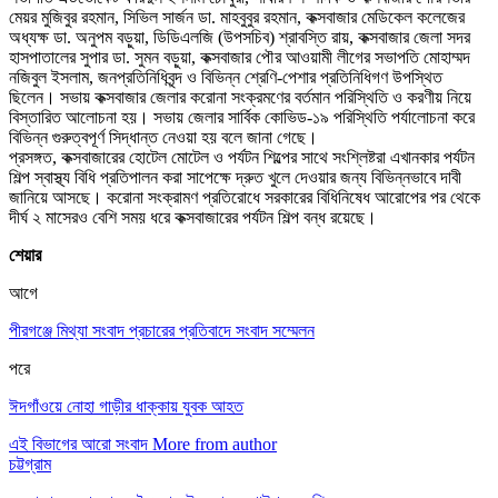
মেয়র মুজিবুর রহমান, সিভিল সার্জন ডা. মাহবুবুর রহমান, কক্সবাজার মেডিকেল কলেজের
অধ্যক্ষ ডা. অনুপম বড়ুয়া, ডিডিএলজি (উপসচিব) শ্রাবস্তি রায়, কক্সবাজার জেলা সদর
হাসপাতালের সুপার ডা. সুমন বড়ুয়া, কক্সবাজার পৌর আওয়ামী লীগের সভাপতি মোহাম্মদ
নজিবুল ইসলাম, জনপ্রতিনিধিবৃন্দ ও বিভিন্ন শ্রেণি-পেশার প্রতিনিধিগণ উপস্থিত
ছিলেন। সভায় কক্সবাজার জেলার করোনা সংক্রমণের বর্তমান পরিস্থিতি ও করণীয় নিয়ে
বিস্তারিত আলোচনা হয়। সভায় জেলার সার্বিক কোভিড-১৯ পরিস্থিতি পর্যালোচনা করে
বিভিন্ন গুরুত্বপূর্ণ সিদ্ধান্ত নেওয়া হয় বলে জানা গেছে।
প্রসঙ্গত, কক্সবাজারের হোটেল মোটেল ও পর্যটন শিল্পের সাথে সংশ্লিষ্টরা এখানকার পর্যটন
শিল্প স্বাস্থ্য বিধি প্রতিপালন করা সাপেক্ষে দ্রুত খুলে দেওয়ার জন্য বিভিন্নভাবে দাবী
জানিয়ে আসছে। করোনা সংক্রামণ প্রতিরোধে সরকারের বিধিনিষেধ আরোপের পর থেকে
দীর্ঘ ২ মাসেরও বেশি সময় ধরে কক্সবাজারের পর্যটন শিল্প বন্ধ রয়েছে।
শেয়ার
আগে
পীরগঞ্জে মিথ্যা সংবাদ প্রচারের প্রতিবাদে সংবাদ সম্মেলন
পরে
ঈদগাঁওয়ে নোহা গাড়ীর ধাক্কায় যুবক আহত
এই বিভাগের আরো সংবাদ
More from author
চট্টগ্রাম