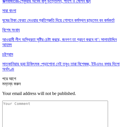
কক্সবাজারের-পেকুয়ায় অবৈধ বালু উত্তোলন, পাইপ ও মেশিন জব্দ
সারা বাংলা
ঘুষের টাকা ফেরত দেওয়ার প্রতিশ্রুতি দিয়ে গোপনে কর্মস্থল ছাড়লেন বন কর্মকর্তা
বিশেষ সংবাদ
আওয়ামী লীগ অস্থিরতা সৃষ্টির চেষ্টা করছে, জনগণ তা গ্রহণ করবে না’: সালাহউদ্দিন
আহমদ
চট্টগ্রাম
সাতকানিয়ায় ভূয়া চিকিৎসক :পড়াশোনা নেই তবুও তারা বিশেষজ্ঞ, ইউএনও বসায় দিলো
অর্থদণ্ড
পরে
আগে
মন্তব্য করুন
Your email address will not be published.