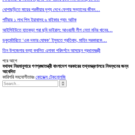
ধোপাছড়িতে মায়ের পরকীয়ার দৃশ্য দেখে ফেলায় সন্তানের জীবন…
পটিয়ায় ১ লাখ পিস ইয়াবাসহ ৬ বাইকার গ্যাং আটক
আইসিইউতে হাতকড়া পরা ছবি ভাইরাল: আওয়ামী লীগ নেতা মনির খানের…
ডকুমেন্টারিতে ‘এক দফার ঘোষক’ ইস্যুতে প্রতিবাদ, মাহিন সরকারকে…
তিন উপজেলার বন্যা কবলিত এলাকা পরিদর্শনে আসছেন প্রধানমন্ত্রী
পরে
আগে
যথাযথ নিয়মানুসারে গণপ্রজাতন্ত্রী বাংলাদেশ সরকারের তথ্যমন্ত্রণালয়ে নিবন্ধনের জন্য
আবেদিত
কারিগরি সহযোগীতায়ঃ
কোডেক্স টেকনোলজি