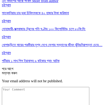
এই বিভাগের আরো সংবাদ
More from author
চট্টগ্রাম
সাতকানিয়ায় চার ভুয়া চিকিৎসককে ৪০ হাজার টাকা জরিমানা
চট্টগ্রাম
দোহাজারী-কক্সবাজার ট্রেনের গতি ঘণ্টায় ১০০ কিলোমিটার, চলে ৮০কি:মি:
চট্টগ্রাম
ধোপাছড়িতে মায়ের পরকীয়ার দৃশ্য দেখে ফেলায় সন্তানের জীবন ঝুঁকিঃনিরাপত্তা চেয়ে…
চট্টগ্রাম
পটিয়ায় ১ লাখ পিস ইয়াবাসহ ৬ বাইকার গ্যাং আটক
পরে
আগে
মন্তব্য করুন
Your email address will not be published.