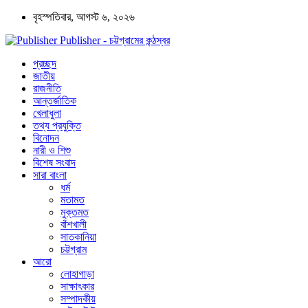
বৃহস্পতিবার, আগস্ট ৬, ২০২৬
Publisher - চট্টগ্রামের কন্ঠস্বর
প্রচ্ছদ
জাতীয়
রাজনীতি
আন্তর্জাতিক
খেলাধুলা
তথ্য প্রযুক্তি
বিনোদন
নারী ও শিশু
বিশেষ সংবাদ
সারা বাংলা
ধর্ম
মতামত
মুক্তমত
বাঁশখালী
সাতকানিয়া
চট্টগ্রাম
আরো
লোহাগাড়া
সাক্ষাৎকার
সম্পাদকীয়