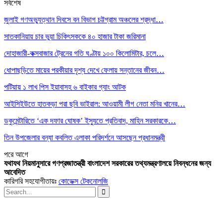
সর্বশেষ
জুলাই গণঅভ্যুত্থান দিবসে বন বিভাগ চট্টগ্রাম অঞ্চলের শ্রদ্ধা…
সাতকানিয়ায় চার ভুয়া চিকিৎসককে ৪০ হাজার টাকা জরিমানা
দোহাজারী-কক্সবাজার ট্রেনের গতি ঘণ্টায় ১০০ কিলোমিটার, চলে…
ধোপাছড়িতে মায়ের পরকীয়ার দৃশ্য দেখে ফেলায় সন্তানের জীবন…
পটিয়ায় ১ লাখ পিস ইয়াবাসহ ৬ বাইকার গ্যাং আটক
আইসিইউতে হাতকড়া পরা ছবি ভাইরাল: আওয়ামী লীগ নেতা মনির খানের…
ডকুমেন্টারিতে ‘এক দফার ঘোষক’ ইস্যুতে প্রতিবাদ, মাহিন সরকারকে…
তিন উপজেলার বন্যা কবলিত এলাকা পরিদর্শনে আসছেন প্রধানমন্ত্রী
পরে
আগে
যথাযথ নিয়মানুসারে গণপ্রজাতন্ত্রী বাংলাদেশ সরকারের তথ্যমন্ত্রণালয়ে নিবন্ধনের জন্য
আবেদিত
কারিগরি সহযোগীতায়ঃ
কোডেক্স টেকনোলজি