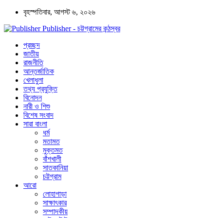
বৃহস্পতিবার, আগস্ট ৬, ২০২৬
Publisher - চট্টগ্রামের কন্ঠস্বর
প্রচ্ছদ
জাতীয়
রাজনীতি
আন্তর্জাতিক
খেলাধুলা
তথ্য প্রযুক্তি
বিনোদন
নারী ও শিশু
বিশেষ সংবাদ
সারা বাংলা
ধর্ম
মতামত
মুক্তমত
বাঁশখালী
সাতকানিয়া
চট্টগ্রাম
আরো
লোহাগাড়া
সাক্ষাৎকার
সম্পাদকীয়