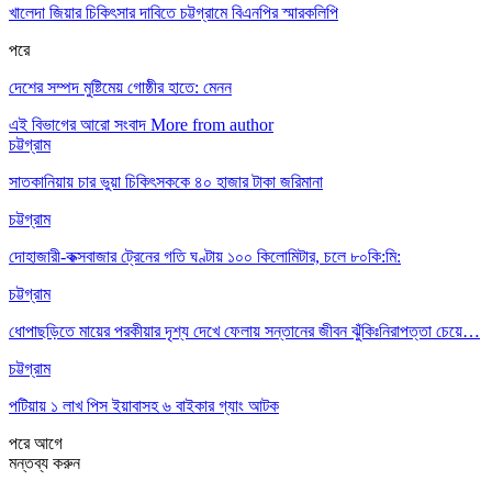
খালেদা জিয়ার চিকিৎসার দাবিতে চট্টগ্রামে বিএনপির স্মারকলিপি
পরে
দেশের সম্পদ মুষ্টিমেয় গোষ্ঠীর হাতে: মেনন
এই বিভাগের আরো সংবাদ
More from author
চট্টগ্রাম
সাতকানিয়ায় চার ভুয়া চিকিৎসককে ৪০ হাজার টাকা জরিমানা
চট্টগ্রাম
দোহাজারী-কক্সবাজার ট্রেনের গতি ঘণ্টায় ১০০ কিলোমিটার, চলে ৮০কি:মি:
চট্টগ্রাম
ধোপাছড়িতে মায়ের পরকীয়ার দৃশ্য দেখে ফেলায় সন্তানের জীবন ঝুঁকিঃনিরাপত্তা চেয়ে…
চট্টগ্রাম
পটিয়ায় ১ লাখ পিস ইয়াবাসহ ৬ বাইকার গ্যাং আটক
পরে
আগে
মন্তব্য করুন