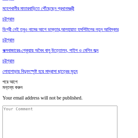
মহেশখালীর মাতারবাড়িতে পৌঁছেছেন প্রধানমন্ত্রী
চট্টগ্রাম
ডিগ্রী নেই তবুও নামের আগে ডাক্তার,আলহায়াত হসপিটালের নতুন আবিস্কার
চট্টগ্রাম
কক্সবাজারের-পেকুয়ায় অবৈধ বালু উত্তোলন, পাইপ ও মেশিন জব্দ
চট্টগ্রাম
লোহাগাড়ায় বিদ্যুৎস্পৃষ্ট হয়ে মাদ্রাসা ছাত্রের মৃত্যু
পরে
আগে
মন্তব্য করুন
Your email address will not be published.