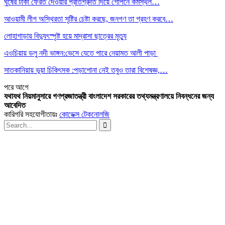
ঘুষের টাকা ফেরত দেওয়ার প্রতিশ্রুতি দিয়ে গোপনে কর্মস্থল…
আওয়ামী লীগ অস্থিরতা সৃষ্টির চেষ্টা করছে, জনগণ তা গ্রহণ করবে…
লোহাগাড়ায় বিদ্যুৎস্পৃষ্ট হয়ে মাদ্রাসা ছাত্রের মৃত্যু
এওচিয়ায় ডলু নদী ভাঙ্গন:ভেসে যেতে পারে নেয়ামত আলী পাড়া
সাতকানিয়ায় ভূয়া চিকিৎসক :পড়াশোনা নেই তবুও তারা বিশেষজ্ঞ,…
পরে
আগে
যথাযথ নিয়মানুসারে গণপ্রজাতন্ত্রী বাংলাদেশ সরকারের তথ্যমন্ত্রণালয়ে নিবন্ধনের জন্য
আবেদিত
কারিগরি সহযোগীতায়ঃ
কোডেক্স টেকনোলজি