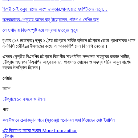
ডিগ্রী নেই তবুও নামের আগে ডাক্তার,আলহায়াত হসপিটালের নতুন…
কক্সবাজারের-পেকুয়ায় অবৈধ বালু উত্তোলন, পাইপ ও মেশিন জব্দ
লোহাগাড়ায় বিদ্যুৎস্পৃষ্ট হয়ে মাদ্রাসা ছাত্রের মৃত্যু
বুধবার (২৪ নভেম্বর) দুপুর ১২টায় চট্টগ্রাম সার্কিট হাউসে চট্টগ্রাম জেলা প্রশাসকের পক্ষে
এনডিসি তৌহিদুর ইসলামের কাছে এ স্মারকলিপি দেন বিএনপি নেতারা।
এসময় কেন্দ্রীয় বিএনপির চট্টগ্রাম বিভাগীয় সাংগঠনিক সম্পাদক মাহবুবের রহমান শামীম,
চট্টগ্রাম মহানগর বিএনপির আহ্বায়ক ডা. শাহাদাত হোসেন ও সদস্য সচিব আবুল হাশেম
বক্কর উপস্থিত ছিলেন।
শেয়ার
আগে
চট্টগ্রামে ১০ বাসকে জরিমানা
পরে
কলাউজানে চেয়ারম্যান পদে (স্বতন্ত্র) মনোনয়ন জমা দিয়েছেন মোঃ ইয়াসিন
এই বিভাগের আরো সংবাদ
More from author
চট্টগ্রাম