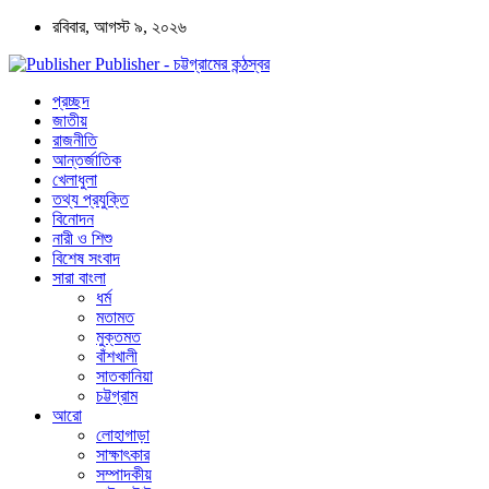
রবিবার, আগস্ট ৯, ২০২৬
Publisher - চট্টগ্রামের কন্ঠস্বর
প্রচ্ছদ
জাতীয়
রাজনীতি
আন্তর্জাতিক
খেলাধুলা
তথ্য প্রযুক্তি
বিনোদন
নারী ও শিশু
বিশেষ সংবাদ
সারা বাংলা
ধর্ম
মতামত
মুক্তমত
বাঁশখালী
সাতকানিয়া
চট্টগ্রাম
আরো
লোহাগাড়া
সাক্ষাৎকার
সম্পাদকীয়