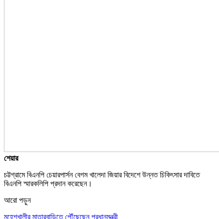
শেয়ার
চট্টগ্রামে বিএনপি চেয়ারপার্সন বেগম খালেদা জিয়ার বিদেশে উন্নত চিকিৎসার দাবিতে
বিএনপি স্মারকলিপি প্রদান করেছেন।
আরো পড়ুন
মহেশখালীর মাতারবাড়িতে পৌঁছেছেন প্রধানমন্ত্রী