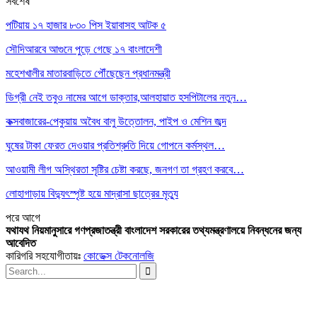
সর্বশেষ
পটিয়ায় ১৭ হাজার ৮৩০ পিস ইয়াবাসহ আটক ৫
সৌদিআরবে আগুনে পুড়ে গেছে ১৭ বাংলাদেশী
মহেশখালীর মাতারবাড়িতে পৌঁছেছেন প্রধানমন্ত্রী
ডিগ্রী নেই তবুও নামের আগে ডাক্তার,আলহায়াত হসপিটালের নতুন…
কক্সবাজারের-পেকুয়ায় অবৈধ বালু উত্তোলন, পাইপ ও মেশিন জব্দ
ঘুষের টাকা ফেরত দেওয়ার প্রতিশ্রুতি দিয়ে গোপনে কর্মস্থল…
আওয়ামী লীগ অস্থিরতা সৃষ্টির চেষ্টা করছে, জনগণ তা গ্রহণ করবে…
লোহাগাড়ায় বিদ্যুৎস্পৃষ্ট হয়ে মাদ্রাসা ছাত্রের মৃত্যু
পরে
আগে
যথাযথ নিয়মানুসারে গণপ্রজাতন্ত্রী বাংলাদেশ সরকারের তথ্যমন্ত্রণালয়ে নিবন্ধনের জন্য
আবেদিত
কারিগরি সহযোগীতায়ঃ
কোডেক্স টেকনোলজি