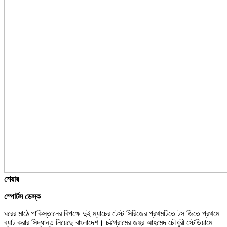
শেয়ার
স্পোর্টস ডেস্ক
ঘরের মাঠে পাকিস্তানের বিপক্ষে দুই ম্যাচের টেস্ট সিরিজের প্রথমটিতে টস জিতে প্রথমে
ব্যাট করার সিদ্ধান্ত নিয়েছে বাংলাদেশ। চট্টগ্রামের জহুর আহমেদ চৌধুরী স্টেডিয়ামে