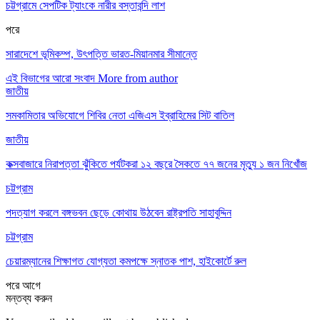
চট্টগ্রামে সেপটিক ট্যাংকে নারীর বস্তাবন্দি লাশ
পরে
সারাদেশে ভূমিকম্প, উৎপত্তি ভারত-মিয়ানমার সীমান্তে
এই বিভাগের আরো সংবাদ
More from author
জাতীয়
সমকামিতার অভিযোগে শিবির নেতা এজিএস ইব্রাহিমের সিট বাতিল
জাতীয়
কক্সবাজারে নিরাপত্তা ঝুঁকিতে পর্যটকরা ১২ বছরে সৈকতে ৭৭ জনের মৃত্যু ১ জন নিখোঁজ
চট্টগ্রাম
পদত্যাগ করলে বঙ্গভবন ছেড়ে কোথায় উঠবেন রাষ্ট্রপতি সাহাবুদ্দিন
চট্টগ্রাম
চেয়ারম্যানের শিক্ষাগত যোগ্যতা কমপক্ষে স্নাতক পাশ, হাইকোর্টে রুল
পরে
আগে
মন্তব্য করুন