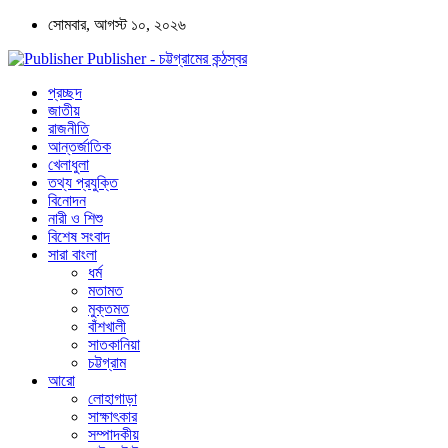
সোমবার, আগস্ট ১০, ২০২৬
Publisher - চট্টগ্রামের কন্ঠস্বর
প্রচ্ছদ
জাতীয়
রাজনীতি
আন্তর্জাতিক
খেলাধুলা
তথ্য প্রযুক্তি
বিনোদন
নারী ও শিশু
বিশেষ সংবাদ
সারা বাংলা
ধর্ম
মতামত
মুক্তমত
বাঁশখালী
সাতকানিয়া
চট্টগ্রাম
আরো
লোহাগাড়া
সাক্ষাৎকার
সম্পাদকীয়