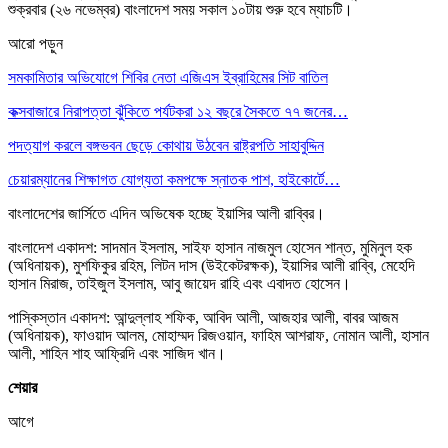
শুক্রবার (২৬ নভেম্বর) বাংলাদেশ সময় সকাল ১০টায় শুরু হবে ম্যাচটি।
আরো পড়ুন
সমকামিতার অভিযোগে শিবির নেতা এজিএস ইব্রাহিমের সিট বাতিল
কক্সবাজারে নিরাপত্তা ঝুঁকিতে পর্যটকরা ১২ বছরে সৈকতে ৭৭ জনের…
পদত্যাগ করলে বঙ্গভবন ছেড়ে কোথায় উঠবেন রাষ্ট্রপতি সাহাবুদ্দিন
চেয়ারম্যানের শিক্ষাগত যোগ্যতা কমপক্ষে স্নাতক পাশ, হাইকোর্টে…
বাংলাদেশের জার্সিতে এদিন অভিষেক হচ্ছে ইয়াসির আলী রাব্বির।
বাংলাদেশ একাদশ: সাদমান ইসলাম, সাইফ হাসান নাজমুল হোসেন শান্ত, মুমিনুল হক
(অধিনায়ক), মুশফিকুর রহিম, লিটন দাস (উইকেটরক্ষক), ইয়াসির আলী রাব্বি, মেহেদি
হাসান মিরাজ, তাইজুল ইসলাম, আবু জায়েদ রাহি এবং এবাদত হোসেন।
পাস্কিস্তান একাদশ: আন্দুল্লাহ শফিক, আবিদ আলী, আজহার আলী, বাবর আজম
(অধিনায়ক), ফাওয়াদ আলম, মোহাম্মদ রিজওয়ান, ফাহিম আশরাফ, নোমান আলী, হাসান
আলী, শাহিন শাহ আফ্রিদি এবং সাজিদ খান।
শেয়ার
আগে