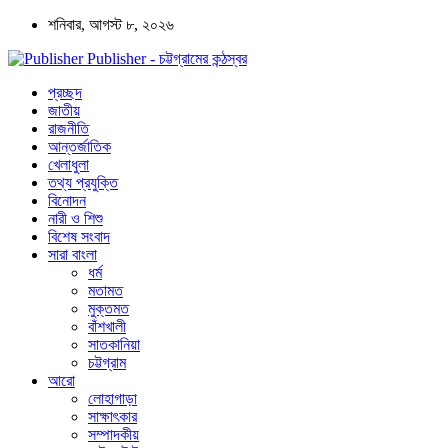
শনিবার, আগস্ট ৮, ২০২৬
Publisher - চট্টগ্রামের কন্ঠস্বর
প্রচ্ছদ
জাতীয়
রাজনীতি
আন্তর্জাতিক
খেলাধুলা
তথ্য প্রযুক্তি
বিনোদন
নারী ও শিশু
বিশেষ সংবাদ
সারা বাংলা
ধর্ম
মতামত
মুক্তমত
বাঁশখালী
সাতকানিয়া
চট্টগ্রাম
আরো
লোহাগাড়া
সাক্ষাৎকার
সম্পাদকীয়