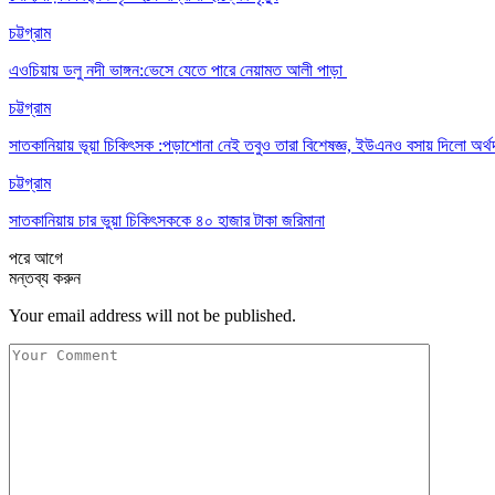
চট্টগ্রাম
এওচিয়ায় ডলু নদী ভাঙ্গন:ভেসে যেতে পারে নেয়ামত আলী পাড়া
চট্টগ্রাম
সাতকানিয়ায় ভূয়া চিকিৎসক :পড়াশোনা নেই তবুও তারা বিশেষজ্ঞ, ইউএনও বসায় দিলো অর্থ
চট্টগ্রাম
সাতকানিয়ায় চার ভুয়া চিকিৎসককে ৪০ হাজার টাকা জরিমানা
পরে
আগে
মন্তব্য করুন
Your email address will not be published.