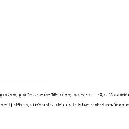
ফিকুর রহিম লড়াকু ব্যাটিংয়ে শেষপর্যন্ত টাইগাররা জড়ো করে ৩৩০ রান। এই রান নিয়ে স্বা
াংলাদেশ। শাহীন শাহ আফ্রিদি ও হাসান আলীর কারণে শেষপর্যন্ত বাংলাদেশ ম্যাচে টিকে থা