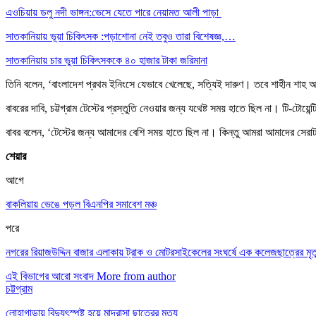
এওচিয়ায় ডলু নদী ভাঙ্গন:ভেসে যেতে পারে নেয়ামত আলী পাড়া
সাতকানিয়ায় ভূয়া চিকিৎসক :পড়াশোনা নেই তবুও তারা বিশেষজ্ঞ,…
সাতকানিয়ায় চার ভুয়া চিকিৎসককে ৪০ হাজার টাকা জরিমানা
তিনি বলেন, ‘বাংলাদেশ প্রথম ইনিংসে যেভাবে খেলেছে, সত্যিই দারুণ। তবে শাহীন শাহ 
বাবরের দাবি, চট্টগ্রাম টেস্টের প্রস্তুতি নেওয়ার জন্য যথেষ্ট সময় হাতে ছিল না। টি-ট
বাবর বলেন, ‘টেস্টের জন্য আমাদের বেশি সময় হাতে ছিল না। কিন্তু আমরা আমাদের সের
শেয়ার
আগে
বাকলিয়ায় ভেঙে পড়ল বিএনপির সমাবেশ মঞ্চ
পরে
নগরের রিয়াজউদ্দিন বাজার এলাকায় ট্রাক ও মোটরসাইকেলের সংঘর্ষে এক কলেজছাত্রের মৃত্
এই বিভাগের আরো সংবাদ
More from author
চট্টগ্রাম
লোহাগাড়ায় বিদ্যুৎস্পৃষ্ট হয়ে মাদ্রাসা ছাত্রের মৃত্যু