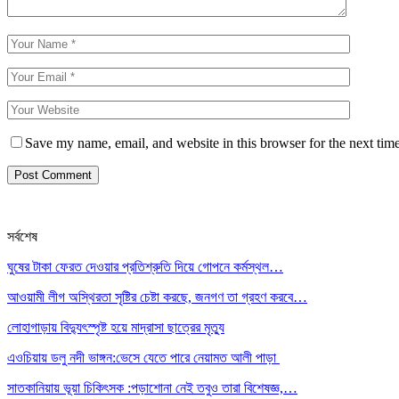
Save my name, email, and website in this browser for the next tim
সর্বশেষ
ঘুষের টাকা ফেরত দেওয়ার প্রতিশ্রুতি দিয়ে গোপনে কর্মস্থল…
আওয়ামী লীগ অস্থিরতা সৃষ্টির চেষ্টা করছে, জনগণ তা গ্রহণ করবে…
লোহাগাড়ায় বিদ্যুৎস্পৃষ্ট হয়ে মাদ্রাসা ছাত্রের মৃত্যু
এওচিয়ায় ডলু নদী ভাঙ্গন:ভেসে যেতে পারে নেয়ামত আলী পাড়া
সাতকানিয়ায় ভূয়া চিকিৎসক :পড়াশোনা নেই তবুও তারা বিশেষজ্ঞ,…