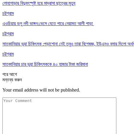
লোহাগাড়ায় বিদ্যুৎস্পৃষ্ট হয়ে মাদ্রাসা ছাত্রের মৃত্যু
চট্টগ্রাম
এওচিয়ায় ডলু নদী ভাঙ্গন:ভেসে যেতে পারে নেয়ামত আলী পাড়া
চট্টগ্রাম
সাতকানিয়ায় ভূয়া চিকিৎসক :পড়াশোনা নেই তবুও তারা বিশেষজ্ঞ, ইউএনও বসায় দিলো অর্থ
চট্টগ্রাম
সাতকানিয়ায় চার ভুয়া চিকিৎসককে ৪০ হাজার টাকা জরিমানা
পরে
আগে
মন্তব্য করুন
Your email address will not be published.