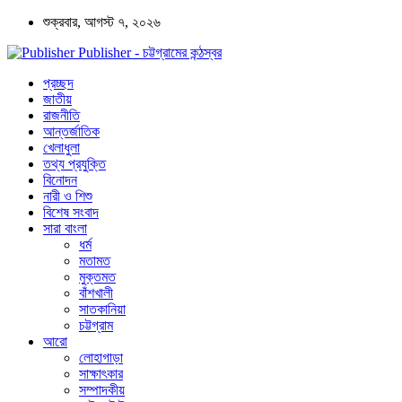
শুক্রবার, আগস্ট ৭, ২০২৬
Publisher - চট্টগ্রামের কন্ঠস্বর
প্রচ্ছদ
জাতীয়
রাজনীতি
আন্তর্জাতিক
খেলাধুলা
তথ্য প্রযুক্তি
বিনোদন
নারী ও শিশু
বিশেষ সংবাদ
সারা বাংলা
ধর্ম
মতামত
মুক্তমত
বাঁশখালী
সাতকানিয়া
চট্টগ্রাম
আরো
লোহাগাড়া
সাক্ষাৎকার
সম্পাদকীয়