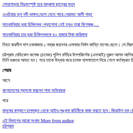
লোহাগাড়ায় বিদ্যুৎস্পৃষ্ট হয়ে মাদ্রাসা ছাত্রের মৃত্যু
এওচিয়ায় ডলু নদী ভাঙ্গন:ভেসে যেতে পারে নেয়ামত আলী পাড়া
সাতকানিয়ায় ভূয়া চিকিৎসক :পড়াশোনা নেই তবুও তারা বিশেষজ্ঞ,…
সাতকানিয়ায় চার ভুয়া চিকিৎসককে ৪০ হাজার টাকা জরিমানা
নিহত জয়দীপ দাশ চকবাজার ১ নম্বর জয়নগর এলাকার নির্মল কান্তি দাশের ছেলে। সে মিরস
চট্টগ্রাম মেডিকেল কলেজ (চমেক) পুলিশ ফাঁড়ির উপপরিদর্শক (এসআই) নুরুল আলম আশিক 
তিনি গুরুতর আহত হন। পরে তাকে উদ্ধার করে চমেক হাসপাতালে নিয়ে গেলে কর্তব্যরত 
শেয়ার
আগে
বাংলাদেশের প্রশংসা করলেন পাক অধিনায়ক
পরে
মানুষের কল্যাণে চাপমুক্ত থেকে আইন-শৃঙ্খলা বাহিনীকে কাজ করতে হবে : জিয়াউল হক চৌধ
এই বিভাগের আরো সংবাদ
More from author
চট্টগ্রাম