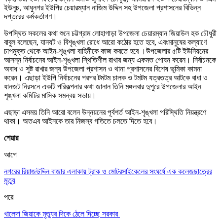
ইউনুচ, আধুনগর ইউপির চেয়ারম্যান নাজিম উদ্দিন সহ উপজেলা প্রশাসনের বিভিন্ন
দপ্তরের কর্মকর্তাগণ।
উপস্থিত সকলের কথা শুনে চট্টগ্রাম লোহাগাড়া উপজেলা চেয়ারম্যান জিয়াউল হক চৌধুরী
বাবুল বলেছেন, যানযট ও বিশৃঙ্খলা রোধে আরো কঠোর হতে হবে, এবংমানুষের কল্যাণে
চাপমুক্ত থেকে আইন-শৃঙ্খলা বাহিনীকে কাজ করতে হবে ।উপজেলার ৫টি ইউনিয়নের
আসন্ন নির্বাচনের আইন-শৃঙ্খলা স্থিতিশীল রাখার জন্য একমত পোষন করেন। নির্বাচনকে
অবাধ ও সুষ্ট রাখার জন্য উপজেলা প্রশাসন ও থানা প্রশাসনের বিশেষ ভূমিকা কামনা
করেন। এছাড়া ইউপি নির্বাচনের পরপর টমটম চালক ও টমটম যত্রতত্র আটকে বাধা ও
যানজট নিরসনে একটি পরিকল্পনার কথা জানান তিনি মঙ্গলবার দুপুরে উপজেলার আইন
শৃঙ্খলা কমিটির মাসিক সমন্বয় সভায়।
এছাড়া এসময় তিনি আরো বলেন উন্নয়নের পূর্বশর্ত আইন-শৃঙ্খলা পরিস্থিতি নিয়ন্ত্রণে
থাকা। অতএব আইনকে তার নিজস্ব গতিতে চলতে দিতে হবে।
শেয়ার
আগে
নগরের রিয়াজউদ্দিন বাজার এলাকায় ট্রাক ও মোটরসাইকেলের সংঘর্ষে এক কলেজছাত্রের
মৃত্যু
পরে
খালেদা জিয়াকে মৃত্যুর দিকে ঠেলে দিচ্ছে সরকার