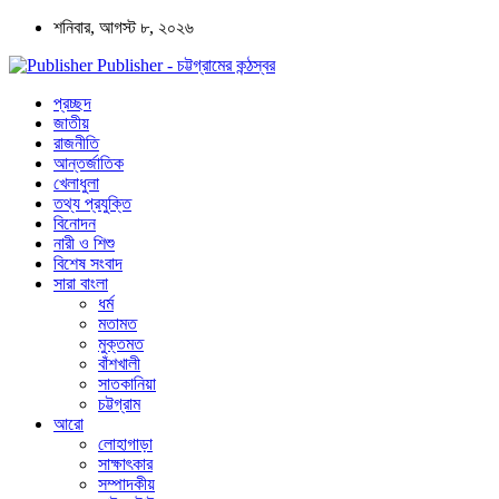
শনিবার, আগস্ট ৮, ২০২৬
Publisher - চট্টগ্রামের কন্ঠস্বর
প্রচ্ছদ
জাতীয়
রাজনীতি
আন্তর্জাতিক
খেলাধুলা
তথ্য প্রযুক্তি
বিনোদন
নারী ও শিশু
বিশেষ সংবাদ
সারা বাংলা
ধর্ম
মতামত
মুক্তমত
বাঁশখালী
সাতকানিয়া
চট্টগ্রাম
আরো
লোহাগাড়া
সাক্ষাৎকার
সম্পাদকীয়