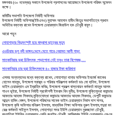
মঙ্গলবার (৩০ নভেম্বর) সকালে উপজেলা প্রশাসনের আয়োজনে উপজেলা পরিষদ সন্মেলন
কক্ষে।
কমিটির সভাপতি উপজেলা নির্বাহী অফিসার
উপজেলা নির্বাহী অফিসার(ইউএনও) মুহাম্মদ আহসান হাবীব জিতুর সভাপতিত্বে প্রধান
অথিতির বক্তব্য রাখেন উপজেলা চেয়ারম্যান জিয়াউল হক চৌধুরী বাবুল।
আরো পড়ুন
লোহাগাড়ায় বিদ্যুৎস্পৃষ্ট হয়ে মাদ্রাসা ছাত্রের মৃত্যু
এওচিয়ায় ডলু নদী ভাঙ্গন:ভেসে যেতে পারে নেয়ামত আলী পাড়া
সাতকানিয়ায় ভূয়া চিকিৎসক :পড়াশোনা নেই তবুও তারা বিশেষজ্ঞ,…
সাতকানিয়ায় চার ভুয়া চিকিৎসককে ৪০ হাজার টাকা জরিমানা
এসময় অন্যন্যদের মধ্যে বক্তব্য রাখেন, লোহাগাড়া থানার অফিসার ইনচার্জ জাকের
হোসেন মাহমুদ, উপজেলা স্বাস্থ্য ও পরিবার পরিকল্পনা কর্মকর্তা ডাঃ মো হানিফ, উপজেলা
ভাইস চেয়ারম্যান এম ইব্রাহিম কবির, উপজেলা প্রকল্প বাস্তবায়ন কর্মকর্তা মাহবুব আলম
শাওন ভূইয়া, উপজেলা নির্বাহী প্রকৌশলী ইফরাদ বিন মুনীর, উপজেলা মুক্তিযুদ্ধা কমান্ডার
আকতার আহমদ সিকদার,মুক্তিযোদ্ধা কমান্ডার আকতার আহমদ সিকদার, ডেপুটি কমান্ডার
আব্দুল হামিদ বেঙ্গল, উপজেলা পরিষদের সাবেক ভাইস চেয়ারম্যান নিবাস দাশ সাগর,
উপজেলা কৃষি অফিসার মনিরুল ইসলাম, মাধ্যমিক শিক্ষা অফিসার নুরুল ইসলাম,পদুয়া বন
রেঞ্জ কর্মকর্তা সাইফুল ইসলাম, লোহাগাড়া সদর ইউপি চেয়ারম্যান নুরুচ্ছাফা চৌধুরী,
বড়হাতিয়া ইউপির চেয়ারম্যান এমডি জুনাইদ চৌধুরী, আমিরাবাদ ইউপি চেয়ারম্যান এসএম