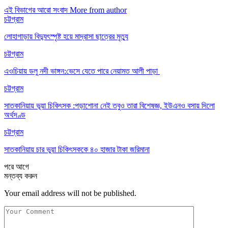
এই বিভাগের আরো সংবাদ
More from author
চট্টগ্রাম
লোহাগাড়ায় বিদ্যুৎস্পৃষ্ট হয়ে মাদ্রাসা ছাত্রের মৃত্যু
চট্টগ্রাম
এওচিয়ায় ডলু নদী ভাঙ্গন:ভেসে যেতে পারে নেয়ামত আলী পাড়া
চট্টগ্রাম
সাতকানিয়ায় ভূয়া চিকিৎসক :পড়াশোনা নেই তবুও তারা বিশেষজ্ঞ, ইউএনও বসায় দিলো
অর্থদণ্ড
চট্টগ্রাম
সাতকানিয়ায় চার ভুয়া চিকিৎসককে ৪০ হাজার টাকা জরিমানা
পরে
আগে
মন্তব্য করুন
Your email address will not be published.