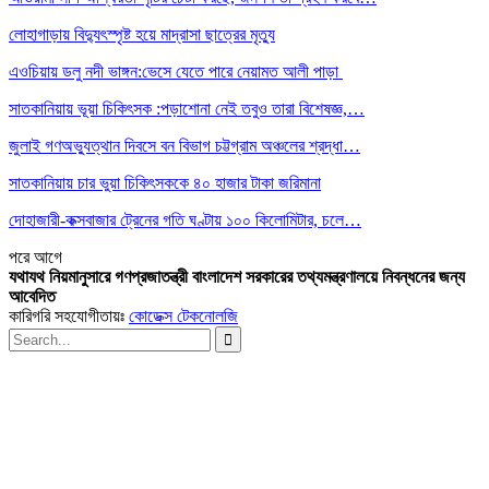
লোহাগাড়ায় বিদ্যুৎস্পৃষ্ট হয়ে মাদ্রাসা ছাত্রের মৃত্যু
এওচিয়ায় ডলু নদী ভাঙ্গন:ভেসে যেতে পারে নেয়ামত আলী পাড়া
সাতকানিয়ায় ভূয়া চিকিৎসক :পড়াশোনা নেই তবুও তারা বিশেষজ্ঞ,…
জুলাই গণঅভ্যুত্থান দিবসে বন বিভাগ চট্টগ্রাম অঞ্চলের শ্রদ্ধা…
সাতকানিয়ায় চার ভুয়া চিকিৎসককে ৪০ হাজার টাকা জরিমানা
দোহাজারী-কক্সবাজার ট্রেনের গতি ঘণ্টায় ১০০ কিলোমিটার, চলে…
পরে
আগে
যথাযথ নিয়মানুসারে গণপ্রজাতন্ত্রী বাংলাদেশ সরকারের তথ্যমন্ত্রণালয়ে নিবন্ধনের জন্য
আবেদিত
কারিগরি সহযোগীতায়ঃ
কোডেক্স টেকনোলজি