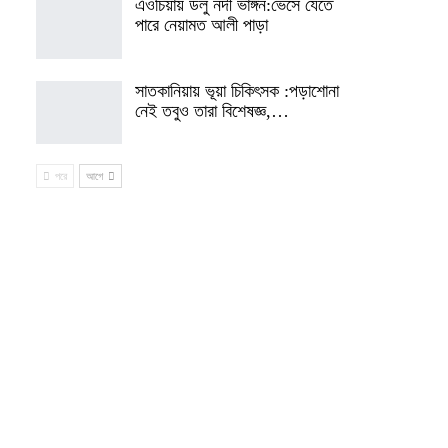
এওচিয়ায় ডলু নদী ভাঙ্গন:ভেসে যেতে
পারে নেয়ামত আলী পাড়া
সাতকানিয়ায় ভূয়া চিকিৎসক :পড়াশোনা
নেই তবুও তারা বিশেষজ্ঞ,…
পরে
আগে