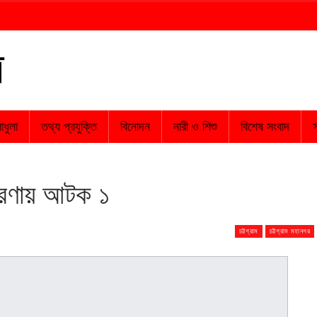
াধুলা
তথ্য প্রযুক্তি
বিনোদন
নারী ও শিশু
বিশেষ সংবাদ
স
ারণায় আটক ১
চট্টগ্রাম
চট্টগ্রাম মহানগর