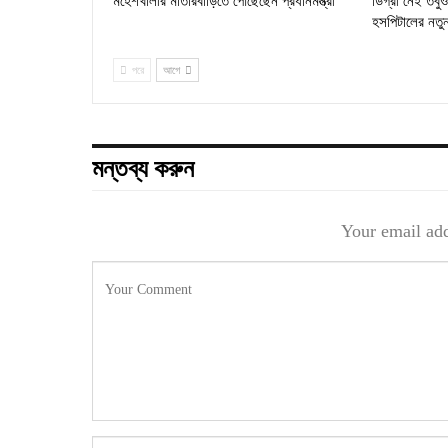
মহেশখালীর মাতারবাড়িতে পৌঁছেছেন প্রধানমন্ত্রী
ডিগ্রী নেই তব
হসপিটালের নতু
পরে
আগে
মন্তব্য করুন
Your email add