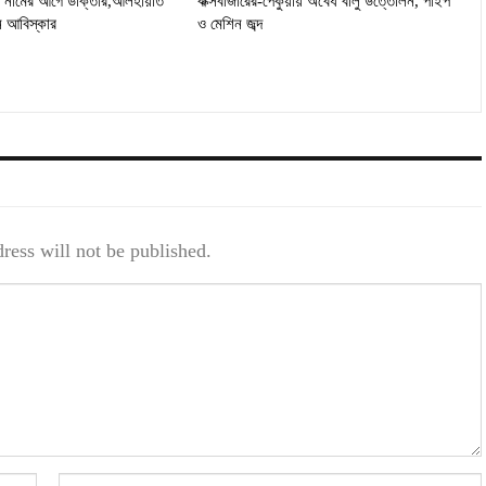
ুও নামের আগে ডাক্তার,আলহায়াত
কক্সবাজারের-পেকুয়ায় অবৈধ বালু উত্তোলন, পাইপ
ন আবিস্কার
ও মেশিন জব্দ
ress will not be published.