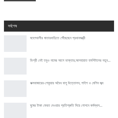
সর্বশেষ
মহেশখালীর মাতারবাড়িতে পৌঁছেছেন প্রধানমন্ত্রী
ডিগ্রী নেই তবুও নামের আগে ডাক্তার,আলহায়াত হসপিটালের নতুন…
কক্সবাজারের-পেকুয়ায় অবৈধ বালু উত্তোলন, পাইপ ও মেশিন জব্দ
ঘুষের টাকা ফেরত দেওয়ার প্রতিশ্রুতি দিয়ে গোপনে কর্মস্থল…