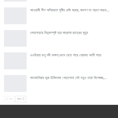
আওয়ামী লীগ অস্থিরতা সৃষ্টির চেষ্টা করছে, জনগণ তা গ্রহণ করবে…
লোহাগাড়ায় বিদ্যুৎস্পৃষ্ট হয়ে মাদ্রাসা ছাত্রের মৃত্যু
এওচিয়ায় ডলু নদী ভাঙ্গন:ভেসে যেতে পারে নেয়ামত আলী পাড়া
সাতকানিয়ায় ভূয়া চিকিৎসক :পড়াশোনা নেই তবুও তারা বিশেষজ্ঞ,…
পরে
আগে