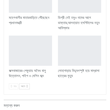
মহেশখালীর মাতারবাড়িতে পৌঁছেছেন
ডিগ্রী নেই তবুও নামের আগে
প্রধানমন্ত্রী
ডাক্তার,আলহায়াত হসপিটালের নতুন
আবিস্কার
কক্সবাজারের-পেকুয়ায় অবৈধ বালু
লোহাগাড়ায় বিদ্যুৎস্পৃষ্ট হয়ে মাদ্রাসা
উত্তোলন, পাইপ ও মেশিন জব্দ
ছাত্রের মৃত্যু
পরে
আগে
মন্তব্য করুন