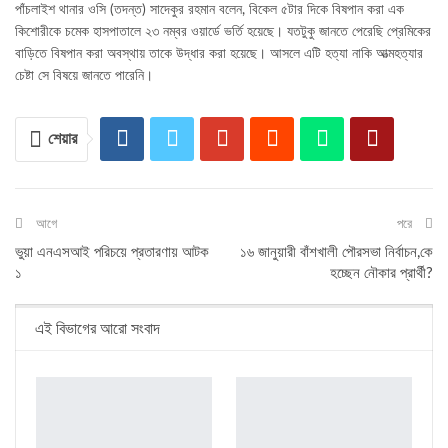
পাঁচলাইশ থানার ওসি (তদন্ত) সাদেকুর রহমান বলেন, বিকেল ৫টার দিকে বিষপান করা এক
কিশোরীকে চমেক হাসপাতালে ২৩ নম্বর ওয়ার্ডে ভর্তি হয়েছে। যতটুকু জানতে পেরেছি প্রেমিকের
বাড়িতে বিষপান করা অবস্থায় তাকে উদ্ধার করা হয়েছে। আসলে এটি হত্যা নাকি আত্মহত্যার
চেষ্টা সে বিষয়ে জানতে পারেনি।
শেয়ার
আগে
পরে
ভুয়া এনএসআই পরিচয়ে প্রতারণায় আটক
১৬ জানুয়ারী বাঁশখালী পৌরসভা নির্বাচন,কে
১
হচ্ছেন নৌকার প্রার্থী?
এই বিভাগের আরো সংবাদ