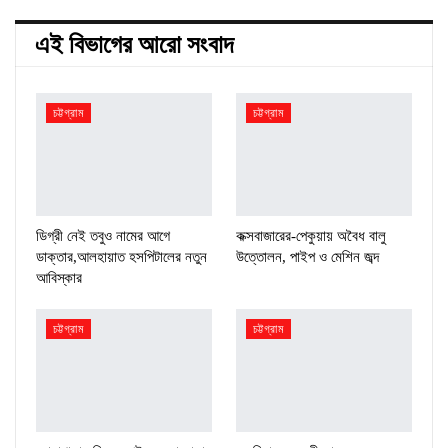
এই বিভাগের আরো সংবাদ
চট্টগ্রাম
চট্টগ্রাম
ডিগ্রী নেই তবুও নামের আগে
কক্সবাজারের-পেকুয়ায় অবৈধ বালু
ডাক্তার,আলহায়াত হসপিটালের নতুন
উত্তোলন, পাইপ ও মেশিন জব্দ
আবিস্কার
চট্টগ্রাম
চট্টগ্রাম