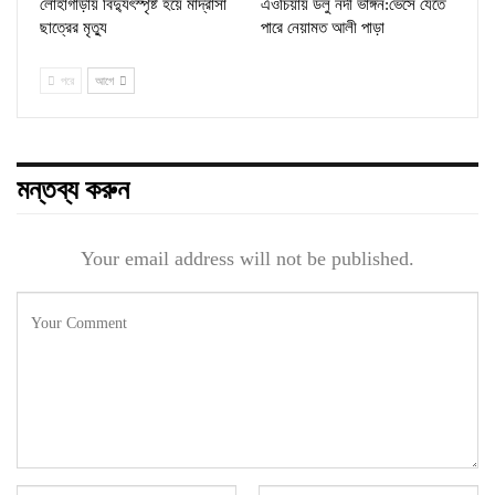
লোহাগাড়ায় বিদ্যুৎস্পৃষ্ট হয়ে মাদ্রাসা
এওচিয়ায় ডলু নদী ভাঙ্গন:ভেসে যেতে
ছাত্রের মৃত্যু
পারে নেয়ামত আলী পাড়া
পরে
আগে
মন্তব্য করুন
Your email address will not be published.