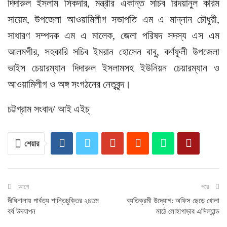
দিদারুল ইসলাম সিকদার, মন্ত্রীর একান্ত সচিব রিদয়ানুল করিম
সায়েম, উপজেলা আওয়ামিলীগ সভাপতি এম এ মান্নান চৌধুরী,
সাধারণ সম্পদক এম এ মালেক, জেলা পরিষদ সদস্য এস এম
আলমগীর, সহকারি সচিব ইমরান হোসেন বাবু, কর্ণফুলী উপজেলা
ভাইস চেয়ারম্যান দিদারুল ইসলামসহ ইউনিয়ন চেয়ারম্যান ও
আওয়ামিলীগ ও অঙ্গ সংগঠনের নেতৃবৃন্দ।
চট্টগ্রাম সংবাদ/ আই এইচ্
শেয়ার
আগে
পরে
দীঘিনালায় পার্বত্য শান্তিচুক্তির ২৪তম
ব্যতিক্রমী উদ্যোগ: অফিস ছেড়ে খোলা
বর্ষ উদযাপন
মাঠে লোহাগাড়ার এসিল্যান্ড