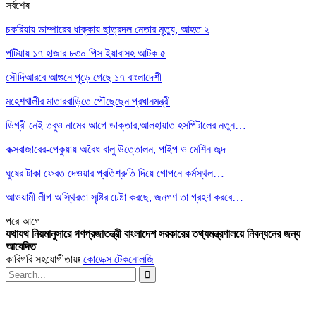
সর্বশেষ
চকরিয়ায় ডাম্পারের ধাক্কায় ছাত্রদল নেতার মৃত্যু, আহত ২
পটিয়ায় ১৭ হাজার ৮৩০ পিস ইয়াবাসহ আটক ৫
সৌদিআরবে আগুনে পুড়ে গেছে ১৭ বাংলাদেশী
মহেশখালীর মাতারবাড়িতে পৌঁছেছেন প্রধানমন্ত্রী
ডিগ্রী নেই তবুও নামের আগে ডাক্তার,আলহায়াত হসপিটালের নতুন…
কক্সবাজারের-পেকুয়ায় অবৈধ বালু উত্তোলন, পাইপ ও মেশিন জব্দ
ঘুষের টাকা ফেরত দেওয়ার প্রতিশ্রুতি দিয়ে গোপনে কর্মস্থল…
আওয়ামী লীগ অস্থিরতা সৃষ্টির চেষ্টা করছে, জনগণ তা গ্রহণ করবে…
পরে
আগে
যথাযথ নিয়মানুসারে গণপ্রজাতন্ত্রী বাংলাদেশ সরকারের তথ্যমন্ত্রণালয়ে নিবন্ধনের জন্য
আবেদিত
কারিগরি সহযোগীতায়ঃ
কোডেক্স টেকনোলজি