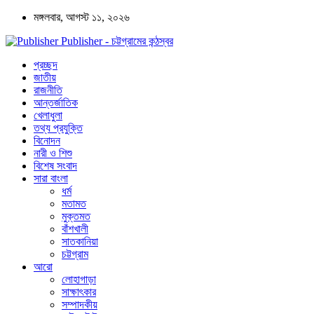
মঙ্গলবার, আগস্ট ১১, ২০২৬
Publisher - চট্টগ্রামের কন্ঠস্বর
প্রচ্ছদ
জাতীয়
রাজনীতি
আন্তর্জাতিক
খেলাধুলা
তথ্য প্রযুক্তি
বিনোদন
নারী ও শিশু
বিশেষ সংবাদ
সারা বাংলা
ধর্ম
মতামত
মুক্তমত
বাঁশখালী
সাতকানিয়া
চট্টগ্রাম
আরো
লোহাগাড়া
সাক্ষাৎকার
সম্পাদকীয়