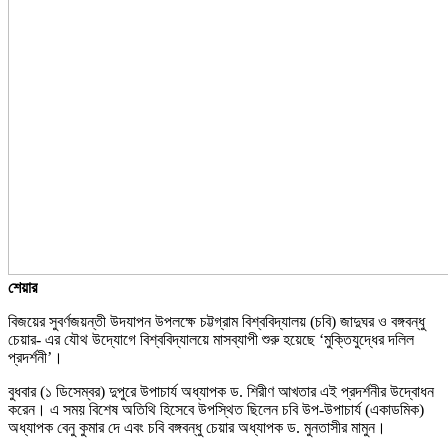
শেয়ার
বিজয়ের সুবর্ণজয়ন্তী উদযাপন উপলক্ষে চট্টগ্রাম বিশ্ববিদ্যালয় (চবি) জাদুঘর ও বঙ্গবন্ধু
চেয়ার- এর যৌথ উদ্যোগে বিশ্ববিদ্যালয়ে মাসব্যাপী শুরু হয়েছে ‘মুক্তিযুদ্ধের দলিল
প্রদর্শনী’।
বুধবার (১ ডিসেম্বর) দুপুরে উপাচার্য অধ্যাপক ড. শিরীণ আখতার এই প্রদর্শনীর উদ্বোধন
করেন। এ সময় বিশেষ অতিথি হিসেবে উপস্থিত ছিলেন চবি উপ-উপাচার্য (একাডমিক)
অধ্যাপক বেনু কুমার দে এবং চবি বঙ্গবন্ধু চেয়ার অধ্যাপক ড. মুনতাসীর মামুন।