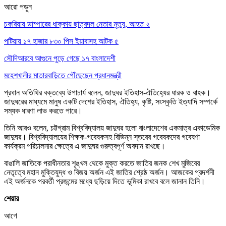
আরো পড়ুন
চকরিয়ায় ডাম্পারের ধাক্কায় ছাত্রদল নেতার মৃত্যু, আহত ২
পটিয়ায় ১৭ হাজার ৮৩০ পিস ইয়াবাসহ আটক ৫
সৌদিআরবে আগুনে পুড়ে গেছে ১৭ বাংলাদেশী
মহেশখালীর মাতারবাড়িতে পৌঁছেছেন প্রধানমন্ত্রী
প্রধান অতিথির বক্তব্যে উপাচার্য বলেন, জাদুঘর ইতিহাস-ঐতিহ্যের ধারক ও বাহক।
জাদুঘরের মাধ্যমে মানুষ একটি দেশের ইতিহাস, ঐতিহ্য, কৃষ্টি, সংস্কৃতি ইত্যাদি সম্পর্কে
সম্যক ধারণা লাভ করতে পারে।
তিনি আরও বলেন, চট্টগ্রাম বিশ্ববিদ্যালয় জাদুঘর হলো বাংলাদেশের একমাত্র একাডেমিক
জাদুঘর। বিশ্ববিদ্যালয়ের শিক্ষক-গবেষকসহ বিভিন্ন স্তরের গবেষকদের গবেষণা
কার্যক্রম পরিচালনার ক্ষেত্রে এ জাদুঘর গুরুত্বপূর্ণ অবদান রাখছে।
বাঙালি জাতিকে পরাধীনতার শৃঙ্খল থেকে মুক্ত করতে জাতির জনক শেখ মুজিবের
নেতৃত্বে মহান মুক্তিযুদ্ধ ও বিজয় অর্জন এই জাতির শ্রেষ্ঠ অর্জন। আজকের প্রদর্শনী
এই অর্জনকে পরবর্তী প্রজন্মের মধ্যে ছড়িয়ে দিতে ভূমিকা রাখবে বলে জানান তিনি।
শেয়ার
আগে