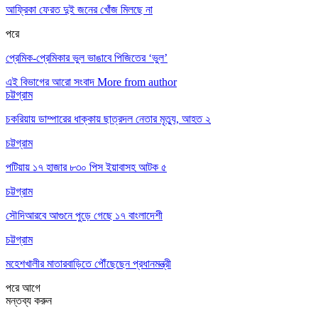
আফ্রিকা ফেরত দুই জনের খোঁজ মিলছে না
পরে
প্রেমিক-প্রেমিকার ভুল ভাঙাবে পিজিতের ‘ভুল’
এই বিভাগের আরো সংবাদ
More from author
চট্টগ্রাম
চকরিয়ায় ডাম্পারের ধাক্কায় ছাত্রদল নেতার মৃত্যু, আহত ২
চট্টগ্রাম
পটিয়ায় ১৭ হাজার ৮৩০ পিস ইয়াবাসহ আটক ৫
চট্টগ্রাম
সৌদিআরবে আগুনে পুড়ে গেছে ১৭ বাংলাদেশী
চট্টগ্রাম
মহেশখালীর মাতারবাড়িতে পৌঁছেছেন প্রধানমন্ত্রী
পরে
আগে
মন্তব্য করুন