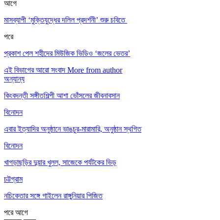
আগে
মাসব্যাপী ‘মুক্তিযুদ্ধের দলিল প্রদর্শনী’ শুরু চবিতে
পরে
প্রকাশ পেল শহীদের মিউজিক ভিডিও ‘জলের ভেতর’
এই বিভাগের আরো সংবাদ
More from author
অন্যান্য
কিংবদন্তী সঙ্গীতশিল্পী আশা ভোঁসলের জীবনাবসান
বিনোদন
এবার ইত্যাদির অনুষ্ঠানে ভাঙচুর-মারামারি, অনুষ্ঠান স্থগিত
বিনোদন
খাগড়াছড়ির দুয়ার খুলল, সাজেকে পর্যটকের ভিড়
চট্টগ্রাম
নচিকেতার সঙ্গে গাইলেন রাঙ্গুনিয়ার পিজিত
পরে
আগে