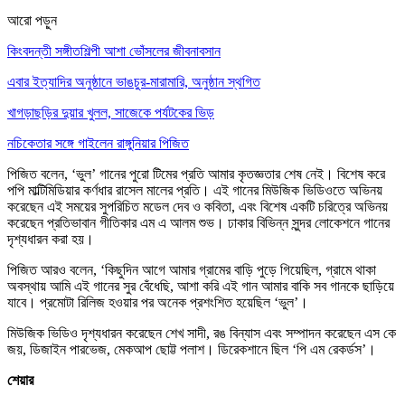
আরো পড়ুন
কিংবদন্তী সঙ্গীতশিল্পী আশা ভোঁসলের জীবনাবসান
এবার ইত্যাদির অনুষ্ঠানে ভাঙচুর-মারামারি, অনুষ্ঠান স্থগিত
খাগড়াছড়ির দুয়ার খুলল, সাজেকে পর্যটকের ভিড়
নচিকেতার সঙ্গে গাইলেন রাঙ্গুনিয়ার পিজিত
পিজিত বলেন, ‘ভুল’ গানের পুরো টিমের প্রতি আমার কৃতজ্ঞতার শেষ নেই। বিশেষ করে
পপি মাল্টিমিডিয়ার কর্ণধার রাসেল মালের প্রতি। এই গানের মিউজিক ভিডিওতে অভিনয়
করেছেন এই সময়ের সুপরিচিত মডেল দেব ও কবিতা, এবং বিশেষ একটি চরিত্রে অভিনয়
করেছেন প্রতিভাবান গীতিকার এম এ আলম শুভ। ঢাকার বিভিন্ন সুন্দর লোকেশনে গানের
দৃশ্যধারন করা হয়।
পিজিত আরও বলেন, ‘কিছুদিন আগে আমার গ্রামের বাড়ি পুড়ে গিয়েছিল, গ্রামে থাকা
অবস্থায় আমি এই গানের সুর বেঁধেছি, আশা করি এই গান আমার বাকি সব গানকে ছাড়িয়ে
যাবে। প্রমোটা রিলিজ হওয়ার পর অনেক প্রশংশিত হয়েছিল ‘ভুল’।
মিউজিক ভিডিও দৃশ্যধারন করেছেন শেখ সাদী, রঙ বিন্যাস এবং সম্পাদন করেছেন এস কে
জয়, ডিজাইন পারভেজ, মেকআপ ছোট্ট পলাশ। ডিরেকশানে ছিল ‘পি এম রেকর্ডস’।
শেয়ার