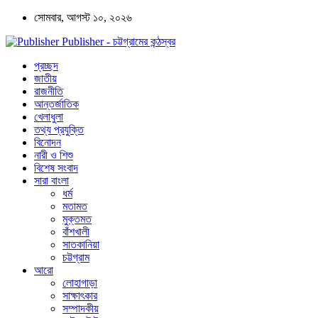
সোমবার, আগস্ট ১০, ২০২৬
Publisher - চট্টগ্রামের কন্ঠস্বর
প্রচ্ছদ
জাতীয়
রাজনীতি
আন্তর্জাতিক
খেলাধুলা
তথ্য প্রযুক্তি
বিনোদন
নারী ও শিশু
বিশেষ সংবাদ
সারা বাংলা
ধর্ম
মতামত
মুক্তমত
বাঁশখালী
সাতকানিয়া
চট্টগ্রাম
আরো
লোহাগাড়া
সাক্ষাৎকার
সম্পাদকীয়