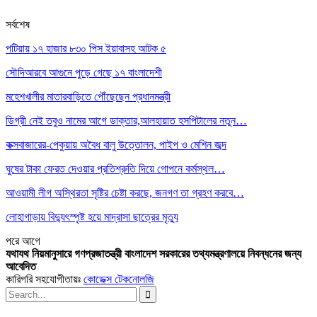
সর্বশেষ
পটিয়ায় ১৭ হাজার ৮৩০ পিস ইয়াবাসহ আটক ৫
সৌদিআরবে আগুনে পুড়ে গেছে ১৭ বাংলাদেশী
মহেশখালীর মাতারবাড়িতে পৌঁছেছেন প্রধানমন্ত্রী
ডিগ্রী নেই তবুও নামের আগে ডাক্তার,আলহায়াত হসপিটালের নতুন…
কক্সবাজারের-পেকুয়ায় অবৈধ বালু উত্তোলন, পাইপ ও মেশিন জব্দ
ঘুষের টাকা ফেরত দেওয়ার প্রতিশ্রুতি দিয়ে গোপনে কর্মস্থল…
আওয়ামী লীগ অস্থিরতা সৃষ্টির চেষ্টা করছে, জনগণ তা গ্রহণ করবে…
লোহাগাড়ায় বিদ্যুৎস্পৃষ্ট হয়ে মাদ্রাসা ছাত্রের মৃত্যু
পরে
আগে
যথাযথ নিয়মানুসারে গণপ্রজাতন্ত্রী বাংলাদেশ সরকারের তথ্যমন্ত্রণালয়ে নিবন্ধনের জন্য
আবেদিত
কারিগরি সহযোগীতায়ঃ
কোডেক্স টেকনোলজি