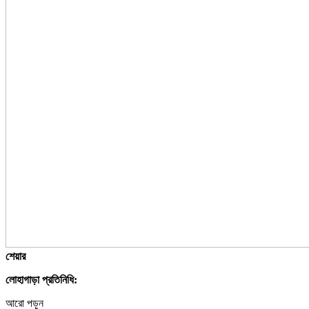
শেয়ার
লোহাগাড়া প্রতিনিধি:
আরো পড়ুন