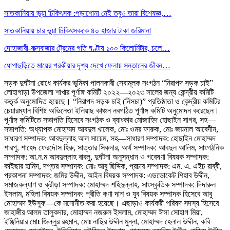
সাতকানিয়ায় ভূয়া চিকিৎসক :পড়াশোনা নেই তবুও তারা বিশেষজ্ঞ,…
সাতকানিয়ায় চার ভুয়া চিকিৎসককে ৪০ হাজার টাকা জরিমানা
দোহাজারী-কক্সবাজার ট্রেনের গতি ঘণ্টায় ১০০ কিলোমিটার, চলে…
ধোপাছড়িতে মায়ের পরকীয়ার দৃশ্য দেখে ফেলায় সন্তানের জীবন…
সড়ক দুর্ঘটনা রোধে কার্যকর ভূমিকা পালনকারী সেবামূলক সংগঠন “নিরাপদ সড়ক চাই”
লোহাগাড়া উপজেলা শাখার পূর্ণাঙ্গ কমিটি ২০২২—২০২৩ সালের জন্য কেন্দ্রীয় কমিটি
কতৃর্ক অনুমোদিত হয়েছে। “নিরাপদ সড়ক চাই (নিসচা)” প্রতিষ্ঠাতা ও কেন্দ্রীয় কমিটির
চেয়ারম্যান বিশিষ্ট অভিনেতা ইলিয়াছ কাঞ্চন নবগঠিত পূর্ণাঙ্গ কমিটি অনুমোদন করেছেন।
পূর্ণাঙ্গ কমিটিতে সভাপতি হিসেবে সংগঠক ও ব্যাংকার মোজাহিদ হোছাইন সাগর, সহ—
সভাপতি: অধ্যাপক মোহাম্মদ আবদুল খালেক, মোঃ ওমর ফারুক, মোঃ জয়নাল আবেদীন,
সাধারণ সম্পাদক: আবদুল্লাহ আল সায়েম, সহ—সাধারণ সম্পাদক: হোছাইন মোহাম্মদ
শারপু, শাহেদ ফেরদৌস হিরু, সাত্তার সিকদার, অর্থ সম্পাদক: আবদুল আলিম, সাংগঠনিক
সম্পাদক: আ.ন.ম আবদুল্লাহ বাবলু, দুর্ঘটনা অনুসন্ধান ও গবেষণা বিষয়ক সম্পাদক:
কাইছার হামিদ, দপ্তর সম্পাদক: মোঃ আবু ছিদ্দিক, প্রচার সম্পাদক: এম. এ. এইচ রাব্বী,
প্রকাশনা সম্পাদক: জমির উদ্দীন, আইন বিষয়ক সম্পাদক: এডভোকেট শিহাব উদ্দীন,
সমাজকল্যাণ ও ক্রীড়া সম্পাদক: মোহাম্মদ শহিদুল্লাহ, সাংস্কৃতিক সম্পাদক: দিদারুল
ইসলাম, মহিলা বিষয়ক সম্পাদক: প্রীতি কণা দাশ ও যুব বিষয়ক সম্পাদক হিসেবে আবু
মোহাম্মদ ইউসুফ—কে মনোনীত করা হয়েছে। এছাড়াও কার্যকরী পরিষদ সদস্য হিসেবে
জাহাঙ্গীর আলম তালুকদার, মোহাম্মদ নজরুল ইসলাম, মোহাম্মদ ঈসা সোহাগ মিয়া,
ইঞ্জিনিয়ার মোঃ জিল্লুর রহমান, মোঃ নাছির উদ্দীন মুন্না, মোহাম্মদ হেলাল উদ্দীন, কবি