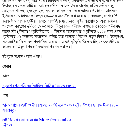
মোহাম্মদ সোলাইমন, ইঞ্জিনিয়ার তৌহিদুল ইসলাম, মোহাম্মদ তসলিম উদ্দীন, নাজিম উদ্দীন
নিয়াজ, মোহাম্মদ আজিজ, আবদুল লতিফ, ফাহাদ ইবনে হাশেম, নাছির উদ্দীন বাচ্চু,
মোহাম্মদ শাহেদ, ইমরানুল হক, স্বদেশ কান্তি নাথ, অলি আহমদ ইয়াছিন, মোহাম্মদ
ইলিয়াস ও মোহাম্মদ জাহেদুল হক—কে মনোনীত করা হয়েছে। প্রসঙ্গত, দেশব্যাপি
ক্রমবর্ধমান সড়ক দুর্ঘটনা নিরসনে সামাজিক সচেতনতা সৃষ্টির প্রয়োজনে এবং কার্যকর
পদক্ষেপ গ্রহণের দাবীতে ১৯৯৩ সালে চিত্রনায়ক ইলিয়াছ কাঞ্চনের নেতৃত্বে “নিরাপদ
সড়ক চাই (নিসচা)” প্রতিষ্ঠিত হয়। নিসচা’র আন্দোলনের প্রেক্ষিতে ২০১৮ সাল থেকে
প্রতিবছর ২২ অক্টোবর সারাদেশে পালিত হয়ে আসছে “নিরাপদ সড়ক দিবস”। উল্লেখ্য,
সংগঠনটি জাতিসংঘেও প্রশংসিত হয়েছে। তারই স্বীকৃতি হিসেবে চিত্রনায়ক ইলিয়াছ
কাঞ্চনকে “একুশে পদক” সম্মাননা প্রদান করা হয়।
চট্টগ্রাম সংবাদ / আই এইচ।
শেয়ার
আগে
প্রকাশ পেল শহীদের মিউজিক ভিডিও ‘জলের ভেতর’
পরে
জালালাবাদের জঙ্গী ও ইসলামাবাদের নাছিরকে প্রধানমন্ত্রীর উপহার ৪ লক্ষ টাকার চেক
হস্তান্তর
এই বিভাগের আরো সংবাদ
More from author
চট্টগ্রাম