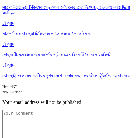
সাতকানিয়ায় ভূয়া চিকিৎসক :পড়াশোনা নেই তবুও তারা বিশেষজ্ঞ, ইউএনও বসায় দিলো
অর্থদণ্ড
চট্টগ্রাম
সাতকানিয়ায় চার ভুয়া চিকিৎসককে ৪০ হাজার টাকা জরিমানা
চট্টগ্রাম
দোহাজারী-কক্সবাজার ট্রেনের গতি ঘণ্টায় ১০০ কিলোমিটার, চলে ৮০কি:মি:
চট্টগ্রাম
ধোপাছড়িতে মায়ের পরকীয়ার দৃশ্য দেখে ফেলায় সন্তানের জীবন ঝুঁকিঃনিরাপত্তা চেয়ে…
পরে
আগে
মন্তব্য করুন
Your email address will not be published.