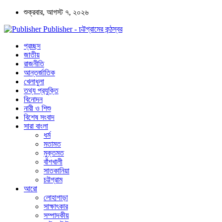
শুক্রবার, আগস্ট ৭, ২০২৬
Publisher - চট্টগ্রামের কন্ঠস্বর
প্রচ্ছদ
জাতীয়
রাজনীতি
আন্তর্জাতিক
খেলাধুলা
তথ্য প্রযুক্তি
বিনোদন
নারী ও শিশু
বিশেষ সংবাদ
সারা বাংলা
ধর্ম
মতামত
মুক্তমত
বাঁশখালী
সাতকানিয়া
চট্টগ্রাম
আরো
লোহাগাড়া
সাক্ষাৎকার
সম্পাদকীয়