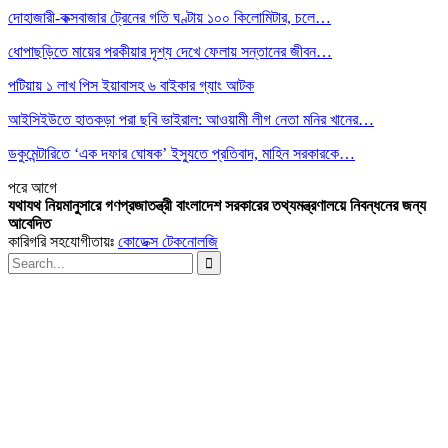
দোহাজারী-কক্সবাজার ট্রেনের গতি ঘণ্টায় ১০০ কিলোমিটার, চলে…
ধোপাছড়িতে মায়ের পরকীয়ার দৃশ্য দেখে ফেলায় সন্তানের জীবন…
পটিয়ায় ১ লাখ পিস ইয়াবাসহ ৬ বাইকার গ্যাং আটক
আইসিইউতে হাতকড়া পরা ছবি ভাইরাল: আওয়ামী লীগ নেতা মনির খানের…
ডকুমেন্টারিতে ‘এক দফার ঘোষক’ ইস্যুতে প্রতিবাদ, মাহিন সরকারকে…
পরে
আগে
যথাযথ নিয়মানুসারে গণপ্রজাতন্ত্রী বাংলাদেশ সরকারের তথ্যমন্ত্রণালয়ে নিবন্ধনের জন্য
আবেদিত
কারিগরি সহযোগীতায়ঃ
কোডেক্স টেকনোলজি