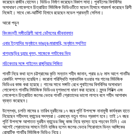
করেছেন রাজীব হোসেন। ভিডিও নির্মাণ করেছেন বিকাশ সাহা। পুবাইলের বিলবিলির
অসাধারণ লোকেশনে চিত্রায়িত মিউজিক ভিডিওটিতে মডেল হিসাবে পারফর্ম করেছেন শিল্পী
নিজেই। সাথে কো-আর্টিস্ট হিসাবে রয়েছেন মডেল শ্রাবন্তী সেলিনা।
আরো পড়ুন
কিংবদন্তী সঙ্গীতশিল্পী আশা ভোঁসলের জীবনাবসান
এবার ইত্যাদির অনুষ্ঠানে ভাঙচুর-মারামারি, অনুষ্ঠান স্থগিত
খাগড়াছড়ির দুয়ার খুলল, সাজেকে পর্যটকের ভিড়
নচিকেতার সঙ্গে গাইলেন রাঙ্গুনিয়ার পিজিত
গানটি নিয়ে কথা হলে চট্টগ্রামের কৃতি সন্তান শহীদ জানান, প্রায় ৪/৫ মাস আগে গানটির
রেকর্ডিং সম্পন্ন হয়েছিল। করোনা পরিস্থিতি স্বাভাবিক হওয়ার পর গানের মিউজিক
ভিডিওর কাজ করা হয়েছে। গানের সাথে সঙ্গতি রেখে পুবাইলের বিলবিলির অসাধারণ
লোকেশনে গানটির মিউজিক ভিডিওর দৃশ্যগুলো ধারণ করা হয়েছে। সুন্দর লিরিক্স এবং
লোকেশনে চিত্রায়িত জলের ভেতর গানটি শ্রোতাদের ভালো লাগবে বলে শহীদ আশাবাদ
ব্যক্ত করেছেন।
উল্লেখ্য, চলতি মাসের ৪ তারিখ দূরবীনের ১৭ বছর পূর্তি উপলক্ষে নানামুখী কার্যক্রম হাতে
নিয়েছেন শহীদসহ ব্যান্ডের সদস্যরা। এরমধ্যে নতুন গানও প্রকাশ হবে। তাই ১৭ বছর
পূর্তি উপলক্ষে আপাতত দূরবীন ব্যান্ডের কিছু কাজ নিয়ে ব্যস্ত হয়ে পড়বেন তিনি। এর
আগেই শ্রোতাদের সামনে তিনি হাজির হলেন জলের ভেতর শিরোনামে ভিন্ন আঙ্গিকের
রোমান্টিক গানটির মিউজিক ভিডিও নিয়ে।