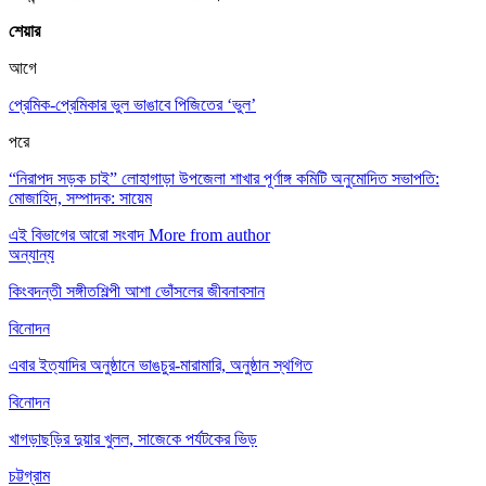
শেয়ার
আগে
প্রেমিক-প্রেমিকার ভুল ভাঙাবে পিজিতের ‘ভুল’
পরে
“নিরাপদ সড়ক চাই” লোহাগাড়া উপজেলা শাখার পূর্ণাঙ্গ কমিটি অনুমোদিত সভাপতি:
মোজাহিদ, সম্পাদক: সায়েম
এই বিভাগের আরো সংবাদ
More from author
অন্যান্য
কিংবদন্তী সঙ্গীতশিল্পী আশা ভোঁসলের জীবনাবসান
বিনোদন
এবার ইত্যাদির অনুষ্ঠানে ভাঙচুর-মারামারি, অনুষ্ঠান স্থগিত
বিনোদন
খাগড়াছড়ির দুয়ার খুলল, সাজেকে পর্যটকের ভিড়
চট্টগ্রাম