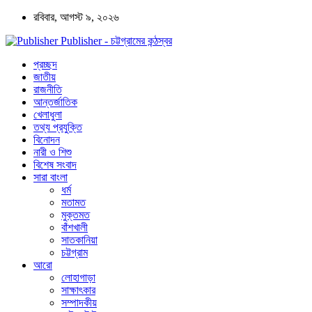
রবিবার, আগস্ট ৯, ২০২৬
Publisher - চট্টগ্রামের কন্ঠস্বর
প্রচ্ছদ
জাতীয়
রাজনীতি
আন্তর্জাতিক
খেলাধুলা
তথ্য প্রযুক্তি
বিনোদন
নারী ও শিশু
বিশেষ সংবাদ
সারা বাংলা
ধর্ম
মতামত
মুক্তমত
বাঁশখালী
সাতকানিয়া
চট্টগ্রাম
আরো
লোহাগাড়া
সাক্ষাৎকার
সম্পাদকীয়