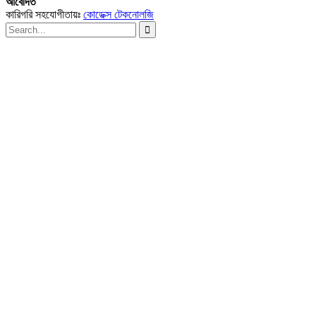
আবেদিত
কারিগরি সহযোগীতায়ঃ
কোডেক্স টেকনোলজি