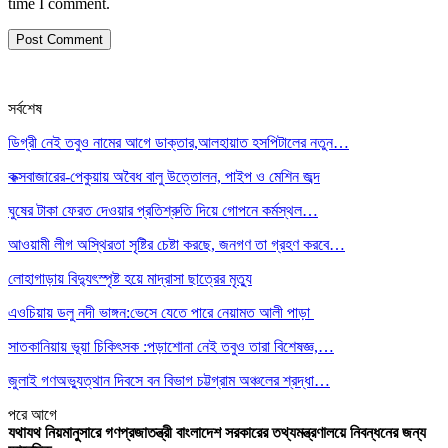
time I comment.
সর্বশেষ
ডিগ্রী নেই তবুও নামের আগে ডাক্তার,আলহায়াত হসপিটালের নতুন…
কক্সবাজারের-পেকুয়ায় অবৈধ বালু উত্তোলন, পাইপ ও মেশিন জব্দ
ঘুষের টাকা ফেরত দেওয়ার প্রতিশ্রুতি দিয়ে গোপনে কর্মস্থল…
আওয়ামী লীগ অস্থিরতা সৃষ্টির চেষ্টা করছে, জনগণ তা গ্রহণ করবে…
লোহাগাড়ায় বিদ্যুৎস্পৃষ্ট হয়ে মাদ্রাসা ছাত্রের মৃত্যু
এওচিয়ায় ডলু নদী ভাঙ্গন:ভেসে যেতে পারে নেয়ামত আলী পাড়া
সাতকানিয়ায় ভূয়া চিকিৎসক :পড়াশোনা নেই তবুও তারা বিশেষজ্ঞ,…
জুলাই গণঅভ্যুত্থান দিবসে বন বিভাগ চট্টগ্রাম অঞ্চলের শ্রদ্ধা…
পরে
আগে
যথাযথ নিয়মানুসারে গণপ্রজাতন্ত্রী বাংলাদেশ সরকারের তথ্যমন্ত্রণালয়ে নিবন্ধনের জন্য