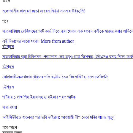
আগে
মহেশখালীর কালারমারছড়া এ যেন মিথ্যা মামলার উর্বরভূমি!
পরে
সাতকানিয়ায় রোহিঙ্গাদের স্মার্ট কার্ড দিতে বাধা দেয়ায় এক সংবাদ কর্মীকে মারধর করার অভি
এই বিভাগের আরো সংবাদ
More from author
চট্টগ্রাম
সাতকানিয়ায় ভূয়া চিকিৎসক :পড়াশোনা নেই তবুও তারা বিশেষজ্ঞ, ইউএনও বসায় দিলো অর্থ
চট্টগ্রাম
দোহাজারী-কক্সবাজার ট্রেনের গতি ঘণ্টায় ১০০ কিলোমিটার, চলে ৮০কি:মি:
চট্টগ্রাম
পটিয়ায় ১ লাখ পিস ইয়াবাসহ ৬ বাইকার গ্যাং আটক
সারা বাংলা
আইসিইউতে হাতকড়া পরা ছবি ভাইরাল: আওয়ামী লীগ নেতা মনির খানের মৃত্যু
পরে
আগে
মন্তব্য করুন