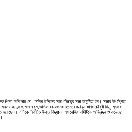
যমিক শিক্ষা অফিসার মো: সেলিম উদ্দিনের সভাপতিত্বে সভা অনুষ্ঠিত হয়। সভায় উপস্থিত
াতা সদস্য আব্দুস ছালাম বাবুল,অভিভাবক সদস্য হিসেবে হুমায়ুন কবির চৌধুরী হিমু, লুৎফর
ত হয়েছেন। এদিকে নির্বাচিত উক্ত বিদ্যালয় ম্যানেজিং কমিটিকে অভিনন্দন ও শুভেচ্ছা
া।