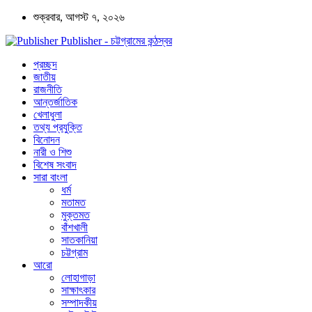
শুক্রবার, আগস্ট ৭, ২০২৬
Publisher - চট্টগ্রামের কন্ঠস্বর
প্রচ্ছদ
জাতীয়
রাজনীতি
আন্তর্জাতিক
খেলাধুলা
তথ্য প্রযুক্তি
বিনোদন
নারী ও শিশু
বিশেষ সংবাদ
সারা বাংলা
ধর্ম
মতামত
মুক্তমত
বাঁশখালী
সাতকানিয়া
চট্টগ্রাম
আরো
লোহাগাড়া
সাক্ষাৎকার
সম্পাদকীয়