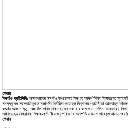
শেয়ার
ঈদগাঁও প্রতিনিধি:
কক্সবাজারের ঈদগাঁও উপজেলার ঈদগাহ আদর্শ শিক্ষা নিকেতনের ম্যানেজি
সদস্যবৃন্দের সর্বসম্মতিক্রমে সভাপতি নির্বাচিত হয়েছেন বিদ্যালয় প্রতিষ্ঠাতা আলহাজ্ব কাম
রহমান আজাদ লুতু, রেজাউল করিম সিকদার,মোঃ সরওয়ার কামাল ও সেলিনা আক্তার। বিকাশ প্রণ
জানিয়েছেন মাধ্যমিক শিক্ষক-কর্মচারী এক্য পরিষদের সভাপতি এসএম তারেকুল হাসান ও স
শেয়ার