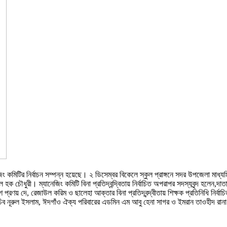
ং কমিটির নির্বাচন সম্পন্ন হয়েছে। ২ ডিসেম্বর বিকেলে স্কুল প্রাঙ্গনে সদর উপজেলা মাধ্
রুল হক চৌধুরী। ম্যানেজিং কমিটি বিনা প্রতিদ্বন্দ্বিতায় নির্বাচিত অপরাপর সদস্যবৃন্দ হলেন,দ
য় দে, রেজাউল করিম ও ছালেহা আক্তার বিনা প্রতিদ্বন্দ্বীতায় শিক্ষক প্রতিনিধি নির্বাচি
চিব নূরুল ইসলাম, ঈদগাঁও ঐক্য পরিবারের এডমিন এম আবু হেনা সাগর ও ইমরান তাওহীদ রান