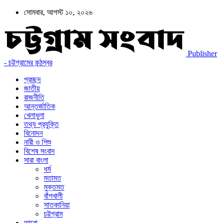
সোমবার, আগস্ট ১০, ২০২৬
Publisher
- চট্টগ্রামের কন্ঠস্বর
প্রচ্ছদ
জাতীয়
রাজনীতি
আন্তর্জাতিক
খেলাধুলা
তথ্য প্রযুক্তি
বিনোদন
নারী ও শিশু
বিশেষ সংবাদ
সারা বাংলা
ধর্ম
মতামত
মুক্তমত
বাঁশখালী
সাতকানিয়া
চট্টগ্রাম
আরো