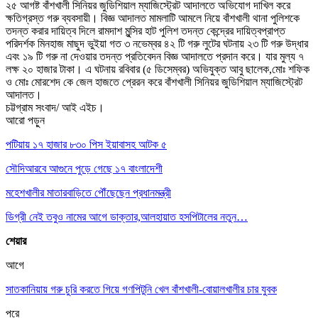
২৫ আগষ্ট বাঁশখালী সিনিয়র জুডিশিয়াল ম্যাজিস্ট্রেট আদালতে অভিযোগ দাখিল করে
ক্ষতিগ্রস্ত গরু ব্যবসায়ী। বিজ্ঞ আদালত মামলাটি আমলে নিয়ে বাঁশখালী থানা পুলিশকে
তদন্ত করার দায়িত্ব দিলে রামদাশ মুন্সির হাট পুলিশ তদন্ত কেন্দ্রের দায়িত্বপ্রাপ্ত
পরিদর্শক মিনহাজ মাছুদ ভুইয়া গত ৩ নভেম্বর ৪২ টি গরু লুটের ঘটনায় ২৩ টি গরু উদ্ধার
এবং ১৯ টি গরু না দেওয়ার তদন্ত প্রতিবেদন বিজ্ঞ আদালতে প্রদান করে। যার মুল্য ৭
লক্ষ ২০ হাজার টাকা। এ ঘটনায় রবিবার (৫ ডিসেম্বর) অভিযুক্ত আবু ছালেক,মোঃ শফিক
ও মোঃ মোরশেদ কে জেল হাজতে প্রেরন করে বাঁশখালী সিনিয়র জুডিশিয়াল ম্যাজিস্ট্রেট
আদালত।
চট্টগ্রাম সংবাদ/ আই এইচ।
আরো পড়ুন
পটিয়ায় ১৭ হাজার ৮৩০ পিস ইয়াবাসহ আটক ৫
সৌদিআরবে আগুনে পুড়ে গেছে ১৭ বাংলাদেশী
মহেশখালীর মাতারবাড়িতে পৌঁছেছেন প্রধানমন্ত্রী
ডিগ্রী নেই তবুও নামের আগে ডাক্তার,আলহায়াত হসপিটালের নতুন…
শেয়ার
আগে
সাতকানিয়ায় গরু চুরি করতে গিয়ে গণপিটুনি খেল বাঁশখালী-বোয়ালখালীর চার যুবক
পরে