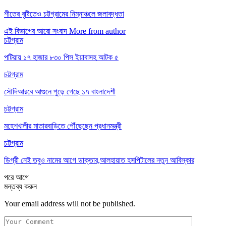
শীতের বৃষ্টিতেও চট্টগ্রামের নিম্নাঞ্চলে জলাবদ্ধতা
এই বিভাগের আরো সংবাদ
More from author
চট্টগ্রাম
পটিয়ায় ১৭ হাজার ৮৩০ পিস ইয়াবাসহ আটক ৫
চট্টগ্রাম
সৌদিআরবে আগুনে পুড়ে গেছে ১৭ বাংলাদেশী
চট্টগ্রাম
মহেশখালীর মাতারবাড়িতে পৌঁছেছেন প্রধানমন্ত্রী
চট্টগ্রাম
ডিগ্রী নেই তবুও নামের আগে ডাক্তার,আলহায়াত হসপিটালের নতুন আবিস্কার
পরে
আগে
মন্তব্য করুন
Your email address will not be published.