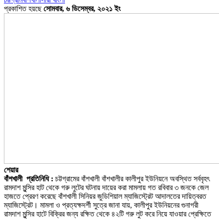
প্রকাশিত হয়ছে
সোমবার, ৬ ডিসেম্বর, ২০২১ ইং
শেয়ার
বাঁশখালী প্রতিনিধি :
চট্টগ্রামের বাঁশখালী বাঁশখালীর কালীপুর ইউনিয়নে অবস্থিত সর্ববৃহৎ
রামদাশ মুন্সির হাট থেকে গরু লুটের ঘটনায় দায়ের করা মামলায় গত রবিবার ৩ জনকে জেল
হাজতে প্রেরণ করেছে বাঁশখালী সিনিয়র জুডিশিয়াল ম্যাজিস্ট্রেট আদালতের দায়িত্বরত
ম্যাজিস্ট্রেট। মামলা ও প্রত্যক্ষদর্শী সুত্রে জানা যায়, কালীপুর ইউনিয়নের গুনাগরী
রামদাশ মুন্সির হাটে বিক্রির জন্য রক্ষিত থেকে ৪২টি গরু লুট করে নিয়ে যাওয়ার প্রেক্ষিতে