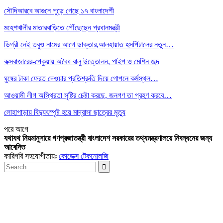
সৌদিআরবে আগুনে পুড়ে গেছে ১৭ বাংলাদেশী
মহেশখালীর মাতারবাড়িতে পৌঁছেছেন প্রধানমন্ত্রী
ডিগ্রী নেই তবুও নামের আগে ডাক্তার,আলহায়াত হসপিটালের নতুন…
কক্সবাজারের-পেকুয়ায় অবৈধ বালু উত্তোলন, পাইপ ও মেশিন জব্দ
ঘুষের টাকা ফেরত দেওয়ার প্রতিশ্রুতি দিয়ে গোপনে কর্মস্থল…
আওয়ামী লীগ অস্থিরতা সৃষ্টির চেষ্টা করছে, জনগণ তা গ্রহণ করবে…
লোহাগাড়ায় বিদ্যুৎস্পৃষ্ট হয়ে মাদ্রাসা ছাত্রের মৃত্যু
পরে
আগে
যথাযথ নিয়মানুসারে গণপ্রজাতন্ত্রী বাংলাদেশ সরকারের তথ্যমন্ত্রণালয়ে নিবন্ধনের জন্য
আবেদিত
কারিগরি সহযোগীতায়ঃ
কোডেক্স টেকনোলজি