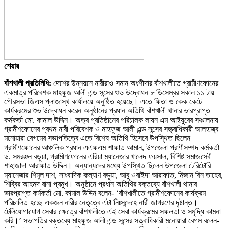
শেয়ার
বাঁশখালী প্রতিনিধি:
দেশের উন্নয়নে নারীরাও সমান অংশীদার বাঁশখালীতে গ্রামীণফোনের
একমাত্র পরিবেশক মাহফুজ আলী এন্ড সন্সের শুভ উদ্বোধন ৮ ডিসেম্বর সকাল ১১ টায়
পৌরসভা জিএস প্লাজাস্থ কার্যালয়ে অনুষ্ঠিত হয়েছে। এতে ফিতা ও কেক কেটে
কার্যক্রমের শুভ উদ্বোধন করেন অনুষ্ঠানের প্রধান অতিথি বাঁশখালী থানার ভারপ্রাপ্ত
কর্মকর্তা মো. কামাল উদ্দিন। অত্র প্রতিষ্ঠানের পরিচালক লায়ন এম আইয়ুবের সঞ্চালনায়
গ্রামীণফোনের প্রথম নারী পরিবেশক ও মাহফুজ আলী এন্ড সন্সের সত্ত্বাধিকারী আলহাজ্ব
মনোয়ারা বেগমের সভাপতিত্বে এতে বিশেষ অতিথি হিসেবে উপস্থিত ছিলেন
গ্রামীণফোনের আঞ্চলিক প্রধান এএফএম শাফাত আমান, উপজেলা প্রাণীসম্পদ কর্মকর্তা
ড. সমরঞ্জন বড়ুয়া, গ্রামীণফোনের এরিয়া ম্যানেজার খালেদ ফয়সাল, বিশিষ্ট সমাজসেবী
শাহাজাদা আরাফাত উদ্দিন। অন্যান্যদের মধ্যে উপস্থিত ছিলেন উপজেলা টেরিটোরি
ম্যানেজার শিমুল দাশ, সাংবাদিক কল্যাণ বড়ুয়া, আবু ওবাইদা আরাফাত, মিজান বিন তাহের,
শিব্বির আহমদ রানা প্রমুখ। অনুষ্ঠানে প্রধান অতিথির বক্তব্যে বাঁশখালী থানার
ভারপ্রাপ্ত কর্মকর্তা মো. কামাল উদ্দিন বলেন- ‘বাঁশখালীতে গ্রামীণফোনের কার্যক্রম
পরিচালিত হচ্ছে একজন নারীর নেতৃত্বে এটা নিঃসন্দেহে নারী জাগরণের দৃষ্টান্ত।
টেলিযোগাযোগ সেবার ক্ষেত্রে বাঁশখালীতে এই সেবা কার্যক্রমের সফলতা ও সমৃদ্ধি কামনা
করি।’ সভাপতির বক্তব্যে মাহফুজ আলী এন্ড সন্সের সত্ত্বাধিকারী মনোয়ারা বেগম বলেন-