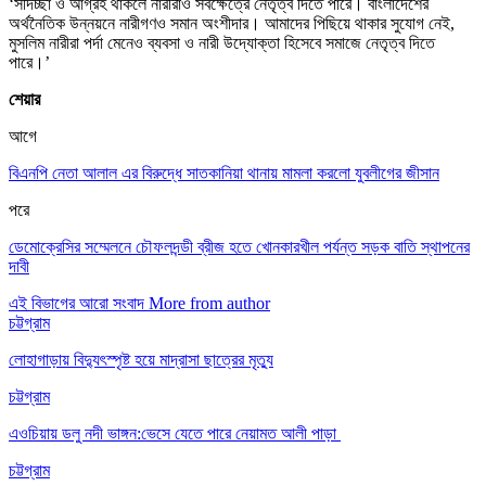
‘সদিচ্ছা ও আগ্রহ থাকলে নারীরাও সবক্ষেত্রে নেতৃত্ব দিতে পারে। বাংলাদেশের
অর্থনৈতিক উন্নয়নে নারীগণও সমান অংশীদার। আমাদের পিছিয়ে থাকার সুযোগ নেই,
মুসলিম নারীরা পর্দা মেনেও ব্যবসা ও নারী উদ্যোক্তা হিসেবে সমাজে নেতৃত্ব দিতে
পারে।’
শেয়ার
আগে
বিএনপি নেতা আলাল এর বিরুদ্ধে সাতকানিয়া থানায় মামলা করলো যুবলীগের জীসান
পরে
ডেমোক্রেসির সম্মেলনে চৌফলদন্ডী ব্রীজ হতে খোনকারখীল পর্যন্ত সড়ক বাতি স্থাপনের
দাবী
এই বিভাগের আরো সংবাদ
More from author
চট্টগ্রাম
লোহাগাড়ায় বিদ্যুৎস্পৃষ্ট হয়ে মাদ্রাসা ছাত্রের মৃত্যু
চট্টগ্রাম
এওচিয়ায় ডলু নদী ভাঙ্গন:ভেসে যেতে পারে নেয়ামত আলী পাড়া
চট্টগ্রাম