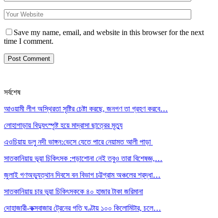
Save my name, email, and website in this browser for the next
time I comment.
সর্বশেষ
আওয়ামী লীগ অস্থিরতা সৃষ্টির চেষ্টা করছে, জনগণ তা গ্রহণ করবে…
লোহাগাড়ায় বিদ্যুৎস্পৃষ্ট হয়ে মাদ্রাসা ছাত্রের মৃত্যু
এওচিয়ায় ডলু নদী ভাঙ্গন:ভেসে যেতে পারে নেয়ামত আলী পাড়া
সাতকানিয়ায় ভূয়া চিকিৎসক :পড়াশোনা নেই তবুও তারা বিশেষজ্ঞ,…
জুলাই গণঅভ্যুত্থান দিবসে বন বিভাগ চট্টগ্রাম অঞ্চলের শ্রদ্ধা…
সাতকানিয়ায় চার ভুয়া চিকিৎসককে ৪০ হাজার টাকা জরিমানা
দোহাজারী-কক্সবাজার ট্রেনের গতি ঘণ্টায় ১০০ কিলোমিটার, চলে…