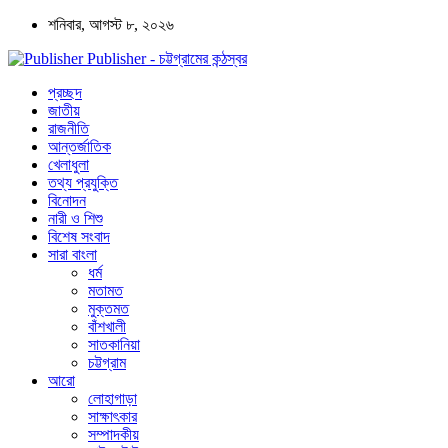
শনিবার, আগস্ট ৮, ২০২৬
Publisher - চট্টগ্রামের কন্ঠস্বর
প্রচ্ছদ
জাতীয়
রাজনীতি
আন্তর্জাতিক
খেলাধুলা
তথ্য প্রযুক্তি
বিনোদন
নারী ও শিশু
বিশেষ সংবাদ
সারা বাংলা
ধর্ম
মতামত
মুক্তমত
বাঁশখালী
সাতকানিয়া
চট্টগ্রাম
আরো
লোহাগাড়া
সাক্ষাৎকার
সম্পাদকীয়