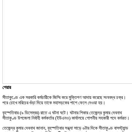
শেয়ার
সীতাকুণ্ডে এক সরকারি কর্মচারীকে জিম্মি করে মুক্তিপণ আদায় করেছে সংঘবদ্ধ চক্র।
পরে চোখে মরিচের গুঁড়া দিয়ে তাকে মহাসড়কের পাশে ফেলে দেওয়া হয়।
বৃহস্পতিবার (৯ ডিসেম্বর) রাতে এ ঘটনা ঘটে। ঘটনার শিকার তেজেন্দ্র কুমার দেবনাথ
সীতাকুণ্ড উপজেলা নির্বাহী কর্মকর্তার (ইউএনও) কার্যালয়ে গোপনীয় সহকারী পদে কর্মরত।
তেজেন্দ্র কুমার দেবনাথ জানান, বৃহস্পতিবার সন্ধ্যা সাড়ে ৬টার দিকে সীতাকুণ্ড বাসস্ট্যান্ড