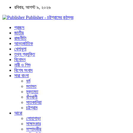
রবিবার, আগস্ট ৯, ২০২৬
Publisher - চট্টগ্রামের কন্ঠস্বর
প্রচ্ছদ
জাতীয়
রাজনীতি
আন্তর্জাতিক
খেলাধুলা
তথ্য প্রযুক্তি
বিনোদন
নারী ও শিশু
বিশেষ সংবাদ
সারা বাংলা
ধর্ম
মতামত
মুক্তমত
বাঁশখালী
সাতকানিয়া
চট্টগ্রাম
আরো
লোহাগাড়া
সাক্ষাৎকার
সম্পাদকীয়