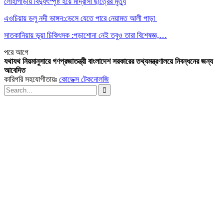
লোহাগাড়ায় বিদ্যুৎস্পৃষ্ট হয়ে মাদ্রাসা ছাত্রের মৃত্যু
এওচিয়ায় ডলু নদী ভাঙ্গন:ভেসে যেতে পারে নেয়ামত আলী পাড়া
সাতকানিয়ায় ভূয়া চিকিৎসক :পড়াশোনা নেই তবুও তারা বিশেষজ্ঞ,…
পরে
আগে
যথাযথ নিয়মানুসারে গণপ্রজাতন্ত্রী বাংলাদেশ সরকারের তথ্যমন্ত্রণালয়ে নিবন্ধনের জন্য
আবেদিত
কারিগরি সহযোগীতায়ঃ
কোডেক্স টেকনোলজি