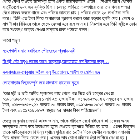
থেকে ফেণী যাওয়ার উদ্দেশ্যে তিনি একটি মাইক্রোবাসে ওঠেন। সেখানে আগে থেকেই
যাত্রীবেশে ৬-৭ জন ব্যক্তি ছিল। চলন্ত গাড়িতে একপর্যায়ে তারা তার গলায় গামছা
বেঁধে মারধর করতে থাকে এবং পরিচয় জানতে চায়। পরিচয় জেনে ২০ লাখ টাকা দাবি
করে। তিনি এত টাকা দিতে অপারগতা প্রকাশ করলে তারা হত্যার হুমকি দেয়। শেষে ৩
লাখ টাকার বিনিময়ে তাকে ছেড়ে দেওয়া হবে বলে জানায়। নিরুপায় হয়ে তিনি স্ত্রীকে ফোন
করে সংঘবদ্ধ চক্রের দেওয়া নাম্বারে টাকা পাঠাতে বলেন।
আরো পড়ুন
মহেশখালীর মাতারবাড়িতে পৌঁছেছেন প্রধানমন্ত্রী
ডিগ্রী নেই তবুও নামের আগে ডাক্তার,আলহায়াত হসপিটালের নতুন…
কক্সবাজারের-পেকুয়ায় অবৈধ বালু উত্তোলন, পাইপ ও মেশিন জব্দ
লোহাগাড়ায় বিদ্যুৎস্পৃষ্ট হয়ে মাদ্রাসা ছাত্রের মৃত্যু
‘তার স্ত্রী ও ভাই আত্মীয়-স্বজনের কাছ থেকে ধার নিয়ে ওই চক্রের দেওয়া
০১৮৮৭৪৬৬০৯৭ নম্বরে ১ লাখ ২৫ হাজার টাকা, ০১৭৬৬২৩৬৮৪২ নম্বরে ৫০ হাজার
টাকা, ০১৮৮৩৫৫৮২২১ নম্বরে ৫০ হাজার টাকা, ০১৯৯৮৬০৫০৯৭ নম্বরে ৫০ হাজার
টাকা এবং ০১৩১৭১৯০৬৯৭ নম্বরে ২৫ হাজার টাকা পাঠিয়েছেন’।
তেজেন্দ্র কুমার দেবনাথ আরও জানান, তাকে গাড়িতে রেখে বাইরে থাকা চক্রের অন্য
সদস্যদের ফোন করে টাকাগুলো তুলে নেওয়ার ব্যাপারে নিশ্চিত হয় তারা। এরপর কিছুক্ষণ
তাকে মাইক্রোবাসে বিভিন্ন স্থানে ঘুরিয়ে রাত ১০টার দিকে ফেনীর লালপোল এলাকায়
নিয়ে ধাক্কা দিয়ে ফেলে দেয়। এসময় তার চোখে মরিচের গুঁড়া লাগিয়ে দেওয়া হয়।