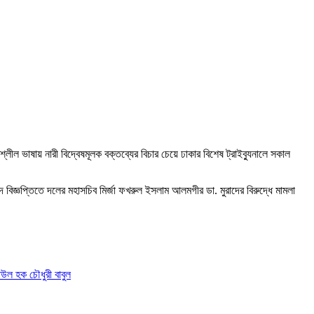
্লীল ভাষায় নারী বিদ্বেষমূলক বক্তব্যের বিচার চেয়ে ঢাকার বিশেষ ট্রাইব্যুনালে সকাল
বিজ্ঞপ্তিতে দলের মহাসচিব মির্জা ফখরুল ইসলাম আলমগীর ডা. মুরাদের বিরুদ্ধে মামলা
াউল হক চৌধুরী বাবুল