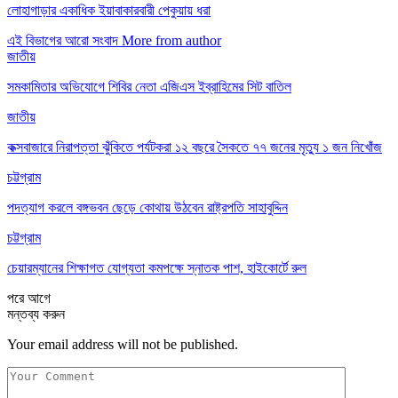
লোহাগাড়ার একাধিক ইয়াবাকারবারী পেকুয়ায় ধরা
এই বিভাগের আরো সংবাদ
More from author
জাতীয়
সমকামিতার অভিযোগে শিবির নেতা এজিএস ইব্রাহিমের সিট বাতিল
জাতীয়
কক্সবাজারে নিরাপত্তা ঝুঁকিতে পর্যটকরা ১২ বছরে সৈকতে ৭৭ জনের মৃত্যু ১ জন নিখোঁজ
চট্টগ্রাম
পদত্যাগ করলে বঙ্গভবন ছেড়ে কোথায় উঠবেন রাষ্ট্রপতি সাহাবুদ্দিন
চট্টগ্রাম
চেয়ারম্যানের শিক্ষাগত যোগ্যতা কমপক্ষে স্নাতক পাশ, হাইকোর্টে রুল
পরে
আগে
মন্তব্য করুন
Your email address will not be published.