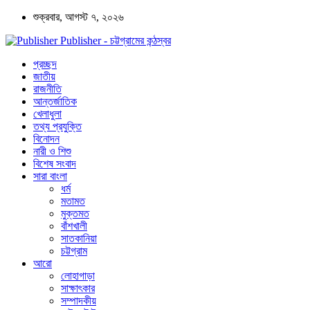
শুক্রবার, আগস্ট ৭, ২০২৬
Publisher - চট্টগ্রামের কন্ঠস্বর
প্রচ্ছদ
জাতীয়
রাজনীতি
আন্তর্জাতিক
খেলাধুলা
তথ্য প্রযুক্তি
বিনোদন
নারী ও শিশু
বিশেষ সংবাদ
সারা বাংলা
ধর্ম
মতামত
মুক্তমত
বাঁশখালী
সাতকানিয়া
চট্টগ্রাম
আরো
লোহাগাড়া
সাক্ষাৎকার
সম্পাদকীয়